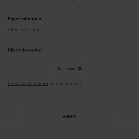
Eigenschappen:
Precisie O-ring
Bijzonderheden:
Makkelijk vervormbaar
Toon meer
Toepassingsgebied:
E-mail ons feedback
over dit product.
Statische en dynamische afdichting
Afdichtingen voor synthetische- en natuurlijke oliën
Anders