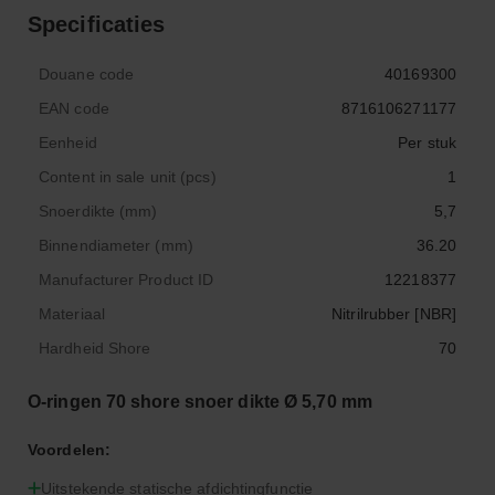
Specificaties
Douane code
40169300
EAN code
8716106271177
Eenheid
Per stuk
Content in sale unit (pcs)
1
Snoerdikte (mm)
5,7
Binnendiameter (mm)
36.20
Manufacturer Product ID
12218377
Materiaal
Nitrilrubber [NBR]
Hardheid Shore
70
O-ringen 70 shore snoer dikte Ø 5,70 mm
Voordelen:
Uitstekende statische afdichtingfunctie