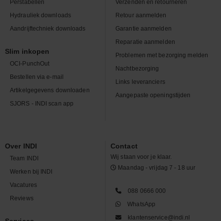
Perstabellen
Verzenden en retourneren
Hydrauliek downloads
Retour aanmelden
Aandrijftechniek downloads
Garantie aanmelden
Reparatie aanmelden
Slim inkopen
Problemen met bezorging melden
OCI-PunchOut
Nachtbezorging
Bestellen via e-mail
Links leveranciers
Artikelgegevens downloaden
Aangepaste openingstijden
SJORS - INDI scan app
Over INDI
Contact
Wij staan voor je klaar.
Team INDI
Maandag - vrijdag 7 - 18 uur
Werken bij INDI
Vacatures
088 0666 000
Reviews
WhatsApp
klantenservice@indi.nl