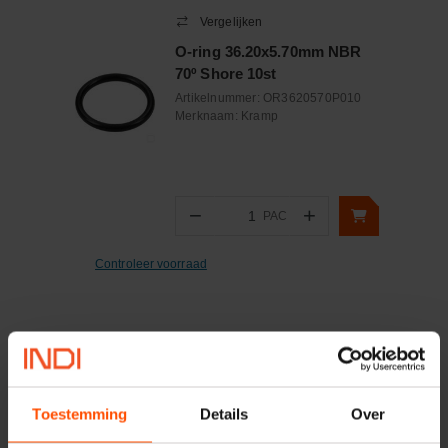
Vergelijken
O-ring 36.20x5.70mm NBR
70º Shore 10st
Artikelnummer:
OR3620570P010
Merknaam:
Kramp
−
+
PAC
Aantal
Controleer voorraad
Toestemming
Details
Over
Onlangs bekeken: