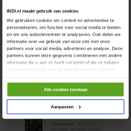
INDI.nl maakt gebruik van cookies
Vergelijken
We gebruiken cookies om content en advertenties te
Kogelkraan DID
personaliseren, om functies voor social media te bieden
1.1/4"x1.1/4" PVC-U
en om ons websiteverkeer te analyseren. Ook delen we
Artikelnummer:
KS114PVC
informatie over uw gebruik van onze site met onze
Merknaam:
VdL
partners voor social media, adverteren en analyse. Deze
partners kunnen deze gegevens combineren met andere
informatie die u aan ze heeft verstrekt of die ze hebben
verzameld op basis van uw gebruik van hun services.
−
+
EA
Aantal
Controleer voorraad
Alle cookies toestaan
Vergelijken
Aanpassen
Contactelement 1m+1v
contact
Artikelnummer:
XE2SP4151
Merknaam:
Schneider-Electric