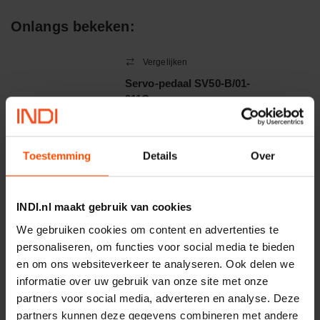
Afdichtingen voor synthetische- en natuurlijke oliën
Onlangs bekeken:
Vergelijken
Servo-pedaal SV50-B/01-
211C
Artikelnummer:
SV50B211C
Merknaam:
Walvoil
Toestemming
Details
Over
−
+
EA
INDI.nl maakt gebruik van cookies
Aantal
We gebruiken cookies om content en advertenties te
Controleer voorraad
personaliseren, om functies voor social media te bieden
en om ons websiteverkeer te analyseren. Ook delen we
Vergelijken
informatie over uw gebruik van onze site met onze
partners voor social media, adverteren en analyse. Deze
Zaklamp Aluminium Light
F10 Pro
partners kunnen deze gegevens combineren met andere