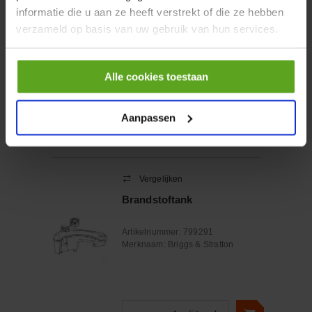
informatie die u aan ze heeft verstrekt of die ze hebben
Artikelnummer:
VT16606
Merknaam:
VARTA Consumer
verzameld op basis van uw gebruik van hun services.
Batteries
Alle cookies toestaan
−
+
EA
Aantal
Aanpassen
Controleer voorraad
Vergelijken
Brandstoftank
Artikelnummer:
799291
Merknaam:
Briggs & Stratton