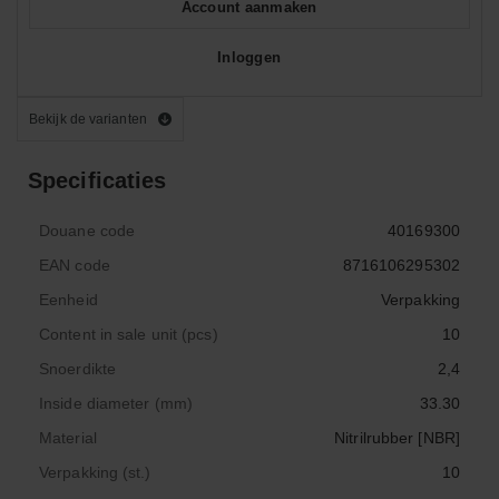
Account aanmaken
Inloggen
Bekijk de varianten
Specificaties
Douane code
40169300
EAN code
8716106295302
Eenheid
Verpakking
Content in sale unit (pcs)
10
Snoerdikte
2,4
Inside diameter (mm)
33.30
Material
Nitrilrubber [NBR]
Verpakking (st.)
10