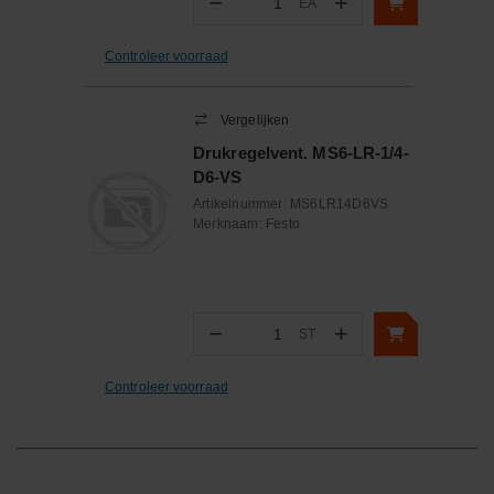
−
+
EA
Aantal
Controleer voorraad
Vergelijken
Drukregelvent. MS6-LR-1/4-
D6-VS
Artikelnummer:
MS6LR14D6VS
Merknaam:
Festo
−
+
ST
Aantal
Controleer voorraad