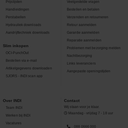
Prijslijsten
Veelgestelde vragen
Handleidingen
Bestellen en betalen
Perstabellen
Verzenden en retourneren
Hydrauliek downloads
Retour aanmelden
Aandrijftechniek downloads
Garantie aanmelden
Reparatie aanmelden
Slim inkopen
Problemen met bezorging melden
OCI-PunchOut
Nachtbezorging
Bestellen via e-mail
Links leveranciers
Artikelgegevens downloaden
Aangepaste openingstijden
SJORS - INDI scan app
Over INDI
Contact
Wij staan voor je klaar.
Team INDI
Maandag - vrijdag 7 - 18 uur
Werken bij INDI
Vacatures
088 0666 000