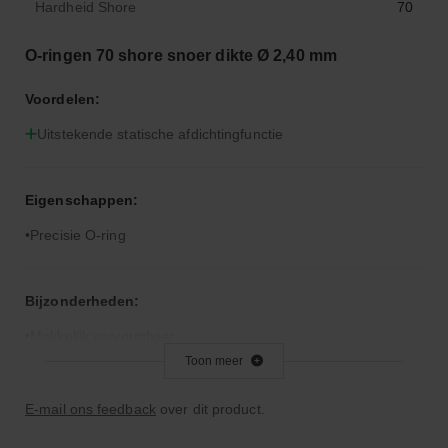
Hardheid Shore
70
O-ringen 70 shore snoer dikte Ø 2,40 mm
Voordelen:
Uitstekende statische afdichtingfunctie
Eigenschappen:
Precisie O-ring
Bijzonderheden:
Makkelijk vervormbaar
Toon meer
Toepassingsgebied:
E-mail ons feedback
over dit product.
Statische en dynamische afdichting