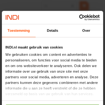
−
+
HP 12 MOTOR B14 380VAC
0,25KW
Artikelnummer:
OK9HPA1240
Toestemming
Details
Over
Merknaam:
Emmegi
€ 32,50
INDI.nl maakt gebruik van cookies
incl. BTW
We gebruiken cookies om content en advertenties te
−
+
personaliseren, om functies voor social media te bieden
en om ons websiteverkeer te analyseren. Ook delen we
informatie over uw gebruik van onze site met onze
Onlangs bekeken:
partners voor social media, adverteren en analyse. Deze
partners kunnen deze gegevens combineren met andere
informatie die u aan ze heeft verstrekt of die ze hebben
Vergelijken
verzameld op basis van uw gebruik van hun services.
Glijlagerbus 12x18x16mm