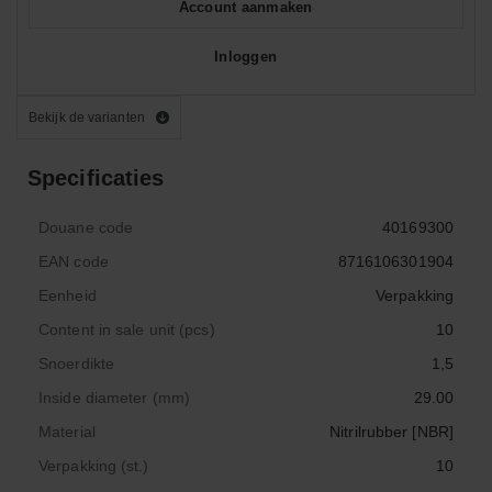
Account aanmaken
Inloggen
Bekijk de varianten
Specificaties
Douane code
40169300
EAN code
8716106301904
Eenheid
Verpakking
Content in sale unit (pcs)
10
Snoerdikte
1,5
Inside diameter (mm)
29.00
Material
Nitrilrubber [NBR]
Verpakking (st.)
10