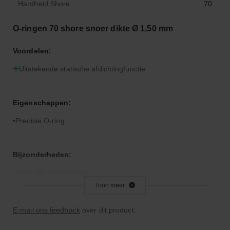
Hardheid Shore
70
O-ringen 70 shore snoer dikte Ø 1,50 mm
Voordelen:
Uitstekende statische afdichtingfunctie
Eigenschappen:
Precisie O-ring
Bijzonderheden:
Makkelijk vervormbaar
Toon meer
Toepassingsgebied:
E-mail ons feedback
over dit product.
Statische en dynamische afdichting