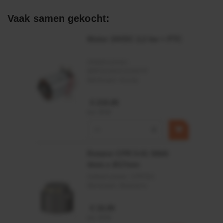
Afdichtingen voor synthetische- en natuurlijke oliën
Vaak samen gekocht:
Motor 24VDC 2,2 kw + PTC
Artikelnummer:
MPPDCM24V2200TP
Merknaam:
Kramp
€ 219,68
incl. BTW
−
+
Rotator CPR 5-01 50kN
4mm x Ø17mm
Artikelnummer:
CPR501
Merknaam:
Baltrotors
€ 19,99
incl. BTW