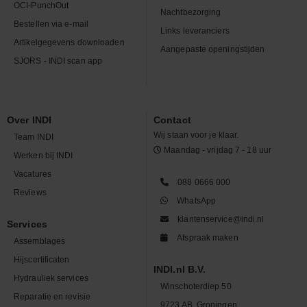
OCI-PunchOut
Nachtbezorging
Bestellen via e-mail
Links leveranciers
Artikelgegevens downloaden
Aangepaste openingstijden
SJORS - INDI scan app
Over INDI
Contact
Wij staan voor je klaar.
Team INDI
Maandag - vrijdag 7 - 18 uur
Werken bij INDI
Vacatures
088 0666 000
Reviews
WhatsApp
klantenservice@indi.nl
Services
Afspraak maken
Assemblages
Hijscertificaten
INDI.nl B.V.
Hydrauliek services
Winschoterdiep 50
Reparatie en revisie
9723 AB, Groningen