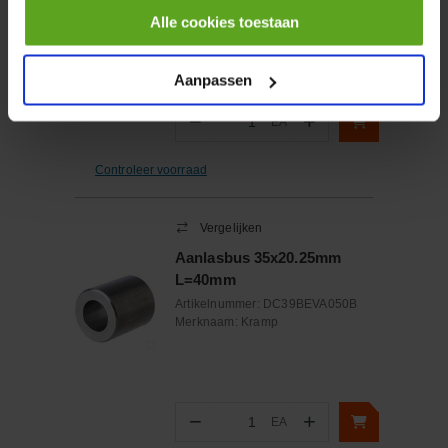
Artikelnummer:
ZB121816SINT
Alle cookies toestaan
Merknaam:
GLT/LHG
Aanpassen
−
+
EA
Aantal
Controleer voorraad
Vergelijken
Aanlasbus 35x20.25mm
L=40mm
Artikelnummer:
DC39BEVA050B
Merknaam:
Kramp
−
+
EA
Aantal