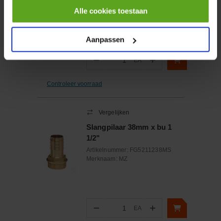
Artikelnummer:
795998
Alle cookies toestaan
Merknaam:
Briggs & Stratton
Aanpassen
−
+
EA
Aantal
Controleer voorraad
Vergelijken
Slangpilaar 38mm x bu 1
1/2"
Artikelnummer:
FG5211238MS
Merknaam:
MZ
−
+
EA
Aantal