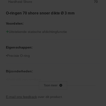
Hardheid Shore
70
O-ringen 70 shore snoer dikte Ø 3 mm
Voordelen:
Uitstekende statische afdichtingfunctie
Eigenschappen:
Precisie O-ring
Bijzonderheden:
Makkelijk vervormbaar
Toon meer
Toepassingsgebied:
E-mail ons feedback
over dit product.
Statische en dynamische afdichting