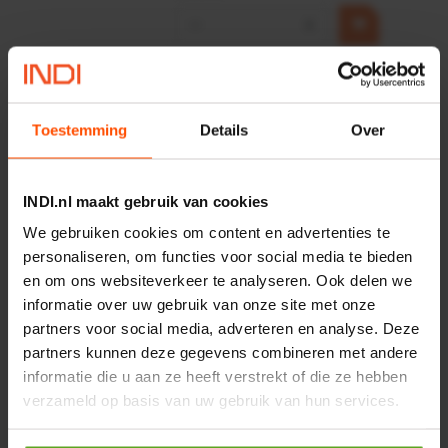
−
+
HP 12 MOTOR B14 380VAC
0,25KW
Artikelnummer:
OK9HPA1240
Toestemming
Details
Over
Merknaam:
Emmegi
€ 32,50
INDI.nl maakt gebruik van cookies
incl. BTW
We gebruiken cookies om content en advertenties te
−
+
personaliseren, om functies voor social media te bieden
en om ons websiteverkeer te analyseren. Ook delen we
informatie over uw gebruik van onze site met onze
Onlangs bekeken:
partners voor social media, adverteren en analyse. Deze
partners kunnen deze gegevens combineren met andere
informatie die u aan ze heeft verstrekt of die ze hebben
Vergelijken
verzameld op basis van uw gebruik van hun services.
Uitlaat