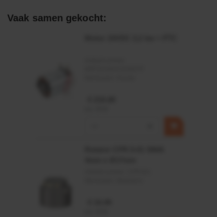
Afdichtingen voor synthetische- en natuurlijke oliën
Vaak samen gekocht:
Motor 24VDC 2,2 kw + PTC
Artikelnummer:
MPPDCM24V2200TP
Merknaam:
Kramp
€ 219,68
incl. BTW
−
+
Rotator CPR 5-01 50kN
4mm x Ø17mm
Artikelnummer:
CPR501
Merknaam:
Baltrotors
€ 19,99
incl. BTW