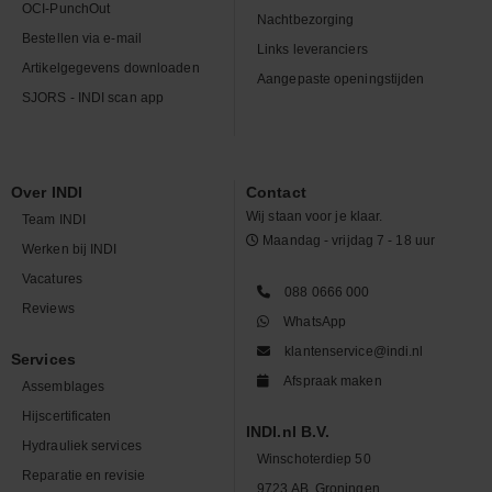
OCI-PunchOut
Nachtbezorging
Bestellen via e-mail
Links leveranciers
Artikelgegevens downloaden
Aangepaste openingstijden
SJORS - INDI scan app
Over INDI
Contact
Wij staan voor je klaar.
Team INDI
Maandag - vrijdag 7 - 18 uur
Werken bij INDI
Vacatures
088 0666 000
Reviews
WhatsApp
klantenservice@indi.nl
Services
Afspraak maken
Assemblages
Hijscertificaten
INDI.nl B.V.
Hydrauliek services
Winschoterdiep 50
Reparatie en revisie
9723 AB, Groningen