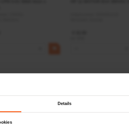
r CPR 5-01 50kN 4mm x
HP 12 MOTOR B14 380VAC 
ummer:
CPR501
Artikelnummer:
OK9HPA1240
m:
Baltrotors
Merknaam:
Emmegi
€ 32,50
incl. BTW
+
−
+
Details
ookies