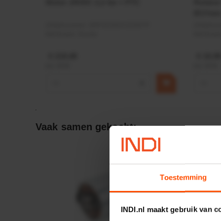
Motor 24VDC 2,2 kw + PTC
Rotato
Ø17mm
Artikelnummer:
MPPDCM24V2200TP
Artikeln
Merknaam:
Kramp
Merknaa
€ 219,68
€ 19,99
incl. BTW
incl. BTW
−
+
−
Vaak samen gekocht:
Toestemming
INDI.nl maakt gebruik van c