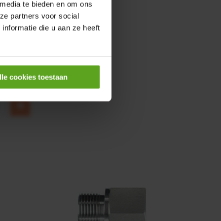
 media te bieden en om ons
ze partners voor social
0,25KW
nformatie die u aan ze heeft
lle cookies toestaan