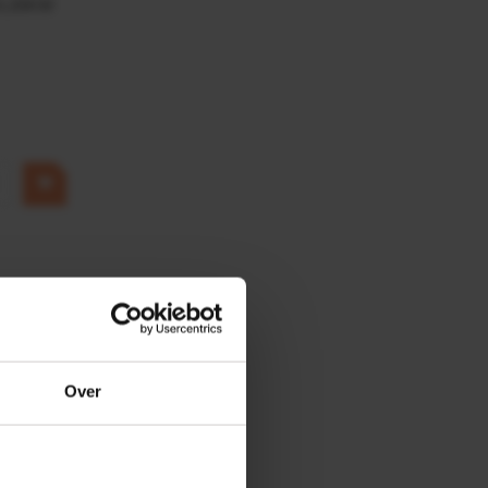
0,25KW
Over