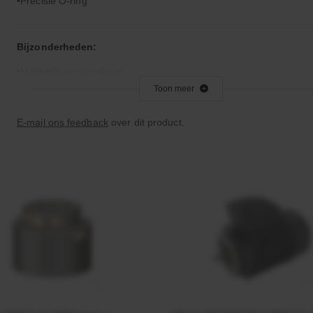
Precisie O-ring
Bijzonderheden:
Makkelijk vervormbaar
Toon meer
Toepassingsgebied:
E-mail ons feedback
over dit product.
Statische en dynamische afdichting
Afdichtingen voor synthetische- en natuurlijke oliën