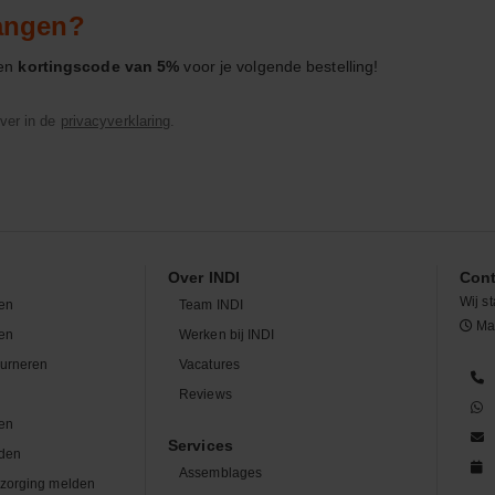
vangen?
een
kortingscode van 5%
voor je volgende bestelling!
ver in de
privacyverklaring
.
Over INDI
Cont
Wij st
en
Team INDI
Maa
len
Werken bij INDI
ourneren
Vacatures
n
Reviews
en
Services
den
Assemblages
zorging melden