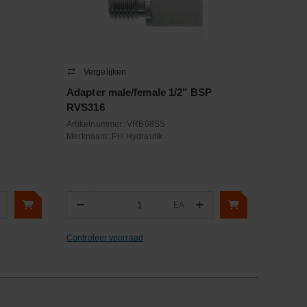
Vergelijken
Adapter male/female 1/2" BSP
RVS316
Artikelnummer:
VRB08SS
Merknaam:
PH Hydraulik
−
+
EA
Aantal
Controleer voorraad