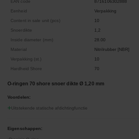
EAN code
8716106302888
Eenheid
Verpakking
Content in sale unit (pcs)
10
Snoerdikte
1,2
Inside diameter (mm)
28.00
Material
Nitrilrubber [NBR]
Verpakking (st.)
10
Hardheid Shore
70
O-ringen 70 shore snoer dikte Ø 1,20 mm
Voordelen:
Uitstekende statische afdichtingfunctie
Eigenschappen: