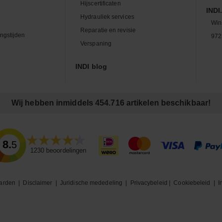
Hijscertificaten
INDI.
Hydrauliek services
Win
Reparatie en revisie
ngstijden
972
Verspaning
INDI blog
Wij hebben inmiddels 454.716 artikelen beschikbaar!
8.5
1230
beoordelingen
arden
|
Disclaimer
|
Juridische mededeling
|
Privacybeleid
|
Cookiebeleid
|
I