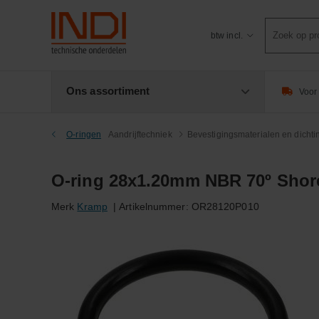
Product
btw incl.
zoeken
Ons assortiment
Voor 
O-ringen
Aandrijftechniek
Bevestigingsmaterialen en dicht
O-ring 28x1.20mm NBR 70º Shor
Merk
Kramp
|
Artikelnummer:
OR28120P010