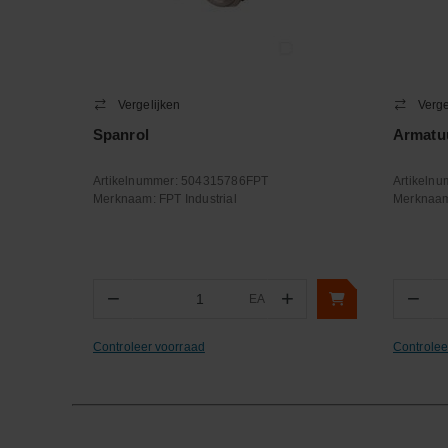
Vergelijken
Verge
Spanrol
Armatuu
Artikelnummer:
504315786FPT
Artikeln
Merknaam:
FPT Industrial
Merknaa
−
+
−
EA
Aantal
Aa
Controleer voorraad
Controlee