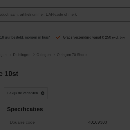
18 uur besteld, morgen in huis*
Gratis verzending vanaf € 250
excl. btw
ingen
Dichtingen
O-ringen
O-ringen 70 Shore
e 10st
Bekijk de varianten
Specificaties
Douane code
40169300