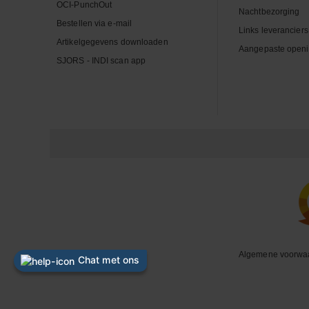
OCI-PunchOut
Nachtbezorging
Bestellen via e-mail
Links leveranciers
Artikelgegevens downloaden
Aangepaste openi
SJORS - INDI scan app
Algemene voorwa