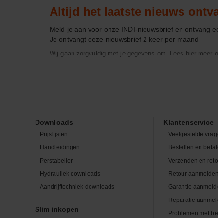
Altijd het laatste nieuws ont
Meld je aan voor onze INDI-nieuwsbrief en ontvang 
Je ontvangt deze nieuwsbrief 2 keer per maand.
Wij gaan zorgvuldig met je gegevens om. Lees hier meer o
Downloads
Klantenservice
Prijslijsten
Veelgestelde vrag
Handleidingen
Bestellen en beta
Perstabellen
Verzenden en ret
Hydrauliek downloads
Retour aanmelde
Aandrijftechniek downloads
Garantie aanmeld
Reparatie aanmel
Slim inkopen
Problemen met be