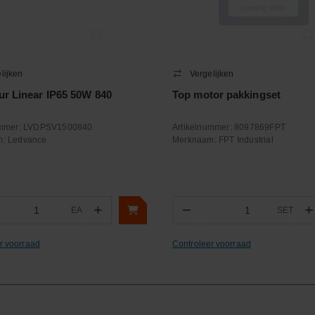
lijken
Vergelijken
r Linear IP65 50W 840
Top motor pakkingset
ummer:
LVDPSV1500840
Artikelnummer:
8097869FPT
m:
Ledvance
Merknaam:
FPT Industrial
+
−
+
EA
SET
ntal
Aantal
r voorraad
Controleer voorraad