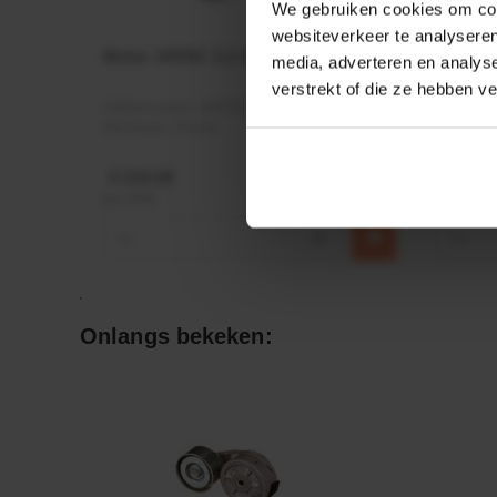
We gebruiken cookies om cont
websiteverkeer te analyseren
Motor 24VDC 2,2 kw + PTC
Rotato
media, adverteren en analys
Ø17mm
verstrekt of die ze hebben v
Artikelnummer:
MPPDCM24V2200TP
Artikeln
Merknaam:
Kramp
Merknaa
€ 219,68
€ 19,99
incl. BTW
incl. BTW
−
+
−
Onlangs bekeken: