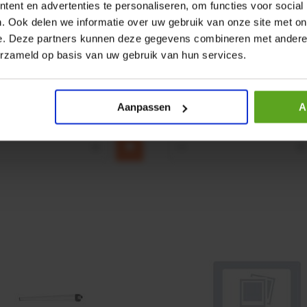
ent en advertenties te personaliseren, om functies voor social
. Ook delen we informatie over uw gebruik van onze site met on
r CPR 5-01 50kN 4mm x
HP 12 MOTOR B14 380VAC 
e. Deze partners kunnen deze gegevens combineren met andere i
erzameld op basis van uw gebruik van hun services.
ummer:
CPR501
Artikelnummer:
OK9HPA1240
m:
Baltrotors
Merknaam:
Emmegi
Aanpassen
A
€ 32,50
incl. BTW
+
−
+