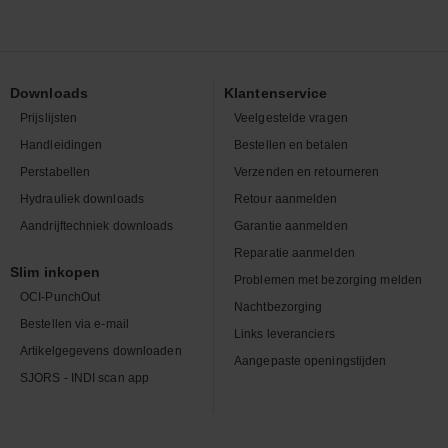
Downloads
Klantenservice
Prijslijsten
Veelgestelde vragen
Handleidingen
Bestellen en betalen
Perstabellen
Verzenden en retourneren
Hydrauliek downloads
Retour aanmelden
Aandrijftechniek downloads
Garantie aanmelden
Reparatie aanmelden
Slim inkopen
Problemen met bezorging melden
OCI-PunchOut
Nachtbezorging
Bestellen via e-mail
Links leveranciers
Artikelgegevens downloaden
Aangepaste openingstijden
SJORS - INDI scan app