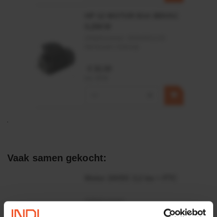
HP 12 MOTOR B14 380VAC
0,25KW
Artikelnummer:
OK9HPA1240
Merknaam:
Emmegi
€ 32,50
incl. BTW
−
+
Vaak samen gekocht:
Motor 24VDC 2,2 kw + PTC
Artikelnummer:
MPPDCM24V2200TP