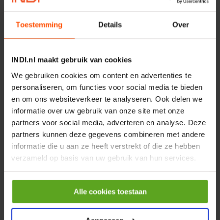
Merknaam:
Kramp
€ 219,68
Toestemming
Details
Over
incl. BTW
−
+
INDI.nl maakt gebruik van cookies
Rotator CPR 5-01 50kN
We gebruiken cookies om content en advertenties te
4mm x Ø17mm
personaliseren, om functies voor social media te bieden
Artikelnummer:
CPR501
en om ons websiteverkeer te analyseren. Ook delen we
Merknaam:
Baltrotors
informatie over uw gebruik van onze site met onze
partners voor social media, adverteren en analyse. Deze
€ 19,99
partners kunnen deze gegevens combineren met andere
incl. BTW
informatie die u aan ze heeft verstrekt of die ze hebben
−
+
verzameld op basis van uw gebruik van hun services.
HP 12 MOTOR B14 380VAC
0,25KW
Alle cookies toestaan
Artikelnummer:
OK9HPA1240
Merknaam:
Emmegi