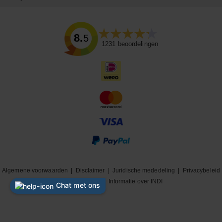
8.5
1231
beoordelingen
Algemene voorwaarden
|
Disclaimer
|
Juridische mededeling
|
Privacybeleid
|
Cookiebeleid
|
Informatie over INDI