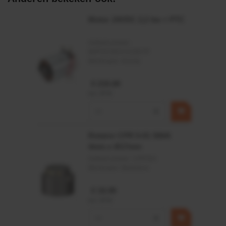
Afdichtingen voor synthetische- en natuurlijke oliën
Motor 24VDC 2,2 kw + PTC
Artikelnummer:
MPPDCM24V2200TP
Merknaam:
Kramp
€ 219,68
incl. BTW
−
+
Rotator CPR 5-01 50kN
4mm x Ø17mm
Artikelnummer:
CPR501
Merknaam:
Baltrotors
€ 19,99
incl. BTW
−
+