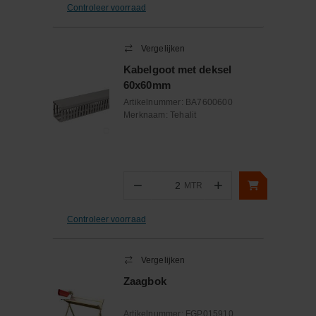
Controleer voorraad
Vergelijken
Kabelgoot met deksel
60x60mm
Artikelnummer:
BA7600600
Merknaam:
Tehalit
−
+
MTR
Aantal
Controleer voorraad
Vergelijken
Zaagbok
Artikelnummer:
FGP015910