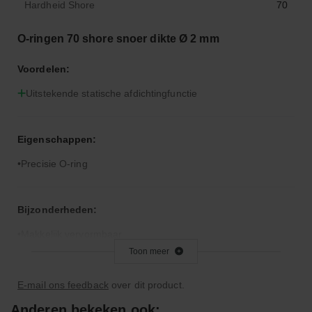
Hardheid Shore
70
O-ringen 70 shore snoer dikte Ø 2 mm
Voordelen:
Uitstekende statische afdichtingfunctie
Eigenschappen:
Precisie O-ring
Bijzonderheden:
Makkelijk vervormbaar
Toon meer
Toepassingsgebied:
E-mail ons feedback
over dit product.
Statische en dynamische afdichting
Anderen bekeken ook: