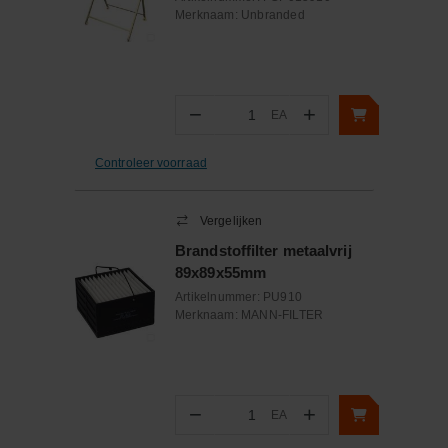
Merknaam:
Unbranded
−
+
EA
Aantal
Controleer voorraad
Vergelijken
Brandstoffilter metaalvrij
89x89x55mm
Artikelnummer:
PU910
Merknaam:
MANN-FILTER
−
+
EA
Aantal