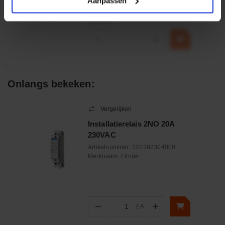
Aanpassen
€ 32,50
incl. BTW
−
+
Onlangs bekeken:
Vergelijken
Installatierelais 2NO 20A
230VAC
Artikelnummer:
222282304000
Merknaam:
Finder
−
+
EA
Aantal