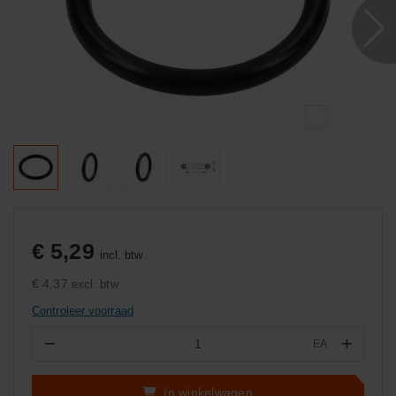
€ 5,29
incl. btw
€ 4,37
excl. btw
Controleer voorraad
−
+
EA
Aantal
In winkelwagen