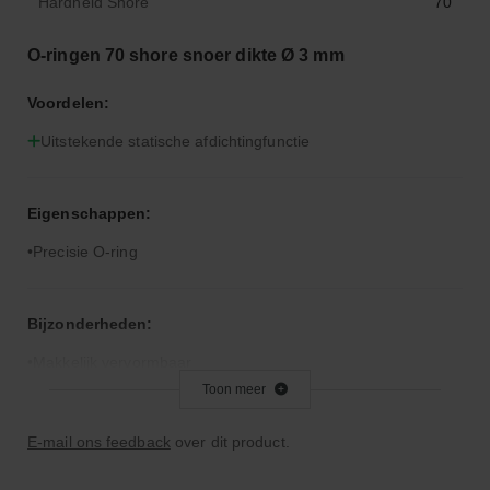
Hardheid Shore
70
O-ringen 70 shore snoer dikte Ø 3 mm
Voordelen:
Uitstekende statische afdichtingfunctie
Eigenschappen:
Precisie O-ring
Bijzonderheden:
Makkelijk vervormbaar
Toon meer
Toepassingsgebied:
E-mail ons feedback
over dit product.
Statische en dynamische afdichting