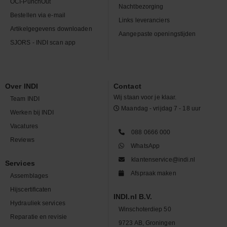
OCI-PunchOut
Nachtbezorging
Bestellen via e-mail
Links leveranciers
Artikelgegevens downloaden
Aangepaste openingstijden
SJORS - INDI scan app
Over INDI
Contact
Wij staan voor je klaar.
Team INDI
Maandag - vrijdag 7 - 18 uur
Werken bij INDI
Vacatures
088 0666 000
Reviews
WhatsApp
klantenservice@indi.nl
Services
Afspraak maken
Assemblages
Hijscertificaten
INDI.nl B.V.
Hydrauliek services
Winschoterdiep 50
Reparatie en revisie
9723 AB, Groningen