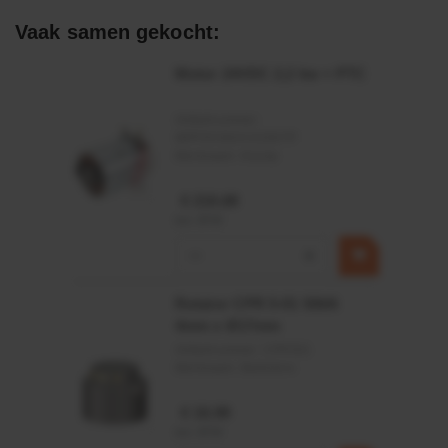
Afdichtingen voor synthetische- en natuurlijke oliën
Vaak samen gekocht:
Motor 24VDC 2,2 kw + PTC
Artikelnummer:
MPPDCM24V2200TP
Merknaam:
Kramp
€ 219,68
incl. BTW
−
+
Rotator CPR 5-01 50kN
4mm x Ø17mm
Artikelnummer:
CPR501
Merknaam:
Baltrotors
€ 19,99
incl. BTW