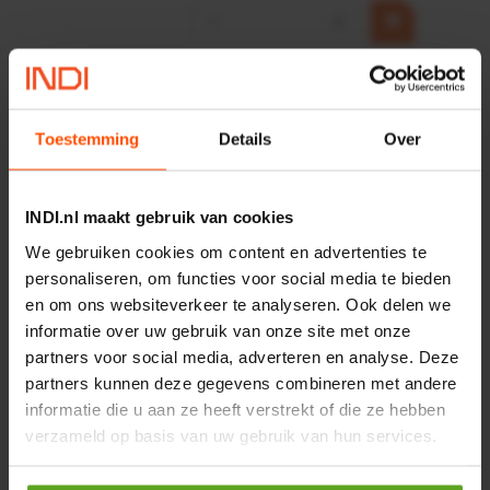
−
+
HP 12 MOTOR B14 380VAC
0,25KW
Artikelnummer:
OK9HPA1240
Toestemming
Details
Over
Merknaam:
Emmegi
€ 32,50
INDI.nl maakt gebruik van cookies
incl. BTW
−
+
We gebruiken cookies om content en advertenties te
personaliseren, om functies voor social media te bieden
en om ons websiteverkeer te analyseren. Ook delen we
informatie over uw gebruik van onze site met onze
Onlangs bekeken:
partners voor social media, adverteren en analyse. Deze
partners kunnen deze gegevens combineren met andere
Vergelijken
informatie die u aan ze heeft verstrekt of die ze hebben
verzameld op basis van uw gebruik van hun services.
Lagerset
Artikelnummer:
8097740FPT