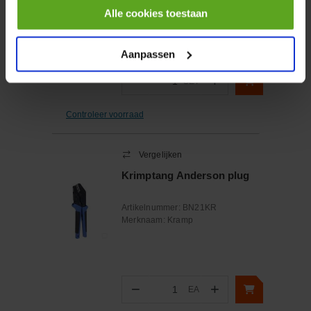
Merknaam:
FPT Industrial
Alle cookies toestaan
Aanpassen
−
+
SET
Aantal
Controleer voorraad
Vergelijken
Krimptang Anderson plug
Artikelnummer:
BN21KR
Merknaam:
Kramp
−
+
EA
Aantal