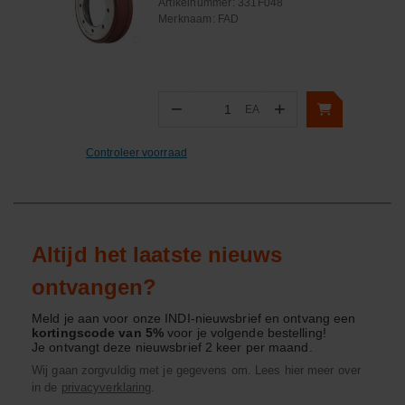
boutcirkeldiameter Ø 21,5
Artikelnummer:
331F048
Merknaam:
FAD
−
+
EA
Aantal
Controleer voorraad
Altijd het laatste nieuws
ontvangen?
Meld je aan voor onze INDI-nieuwsbrief en ontvang een
kortingscode van 5%
voor je volgende bestelling!
Je ontvangt deze nieuwsbrief 2 keer per maand.
Wij gaan zorgvuldig met je gegevens om. Lees hier meer over
in de
privacyverklaring
.