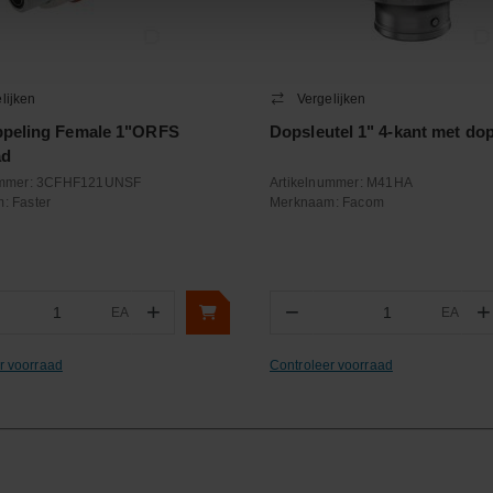
lijken
Vergelijken
ppeling Female 1"ORFS
Dopsleutel 1" 4-kant met d
ad
ummer:
3CFHF121UNSF
Artikelnummer:
M41HA
m:
Faster
Merknaam:
Facom
+
−
+
EA
EA
ntal
Aantal
r voorraad
Controleer voorraad