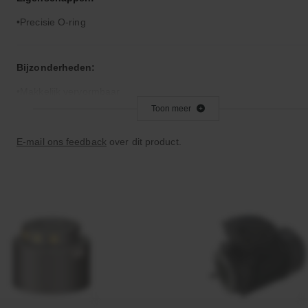
Precisie O-ring
Bijzonderheden:
Makkelijk vervormbaar
Toon meer
Toepassingsgebied:
E-mail ons feedback
over dit product.
Statische en dynamische afdichting
Afdichtingen voor synthetische- en natuurlijke oliën