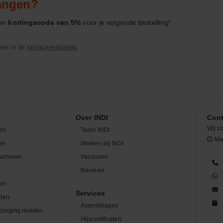
vangen?
een
kortingscode van 5%
voor je volgende bestelling!
ver in de
privacyverklaring
.
Over INDI
Cont
Wij st
en
Team INDI
Maa
len
Werken bij INDI
ourneren
Vacatures
n
Reviews
en
Services
den
Assemblages
zorging melden
Hijscertificaten