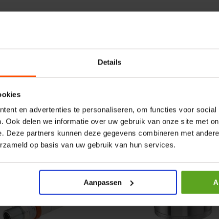
r CPR 5-01 50kN 4mm x
HP 12 MOTOR B14 380VAC 
ummer:
CPR501
Artikelnummer:
OK9HPA1240
m:
Baltrotors
Merknaam:
Emmegi
Details
€ 32,50
incl. BTW
ookies
+
−
+
ent en advertenties te personaliseren, om functies voor social
. Ook delen we informatie over uw gebruik van onze site met on
e. Deze partners kunnen deze gegevens combineren met andere i
erzameld op basis van uw gebruik van hun services.
Aanpassen
A