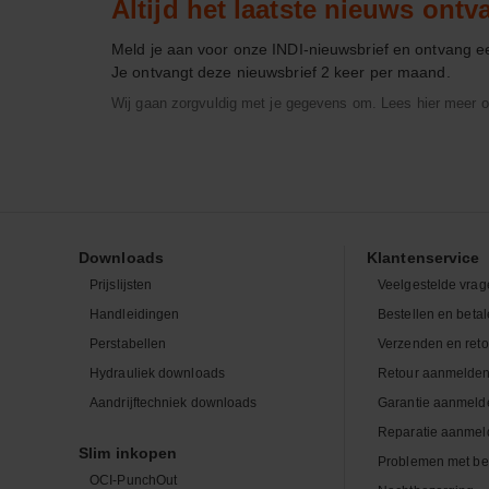
Altijd het laatste nieuws ont
Meld je aan voor onze INDI-nieuwsbrief en ontvang 
Je ontvangt deze nieuwsbrief 2 keer per maand.
Wij gaan zorgvuldig met je gegevens om. Lees hier meer o
Downloads
Klantenservice
Prijslijsten
Veelgestelde vrag
Handleidingen
Bestellen en beta
Perstabellen
Verzenden en ret
Hydrauliek downloads
Retour aanmelde
Aandrijftechniek downloads
Garantie aanmeld
Reparatie aanmel
Slim inkopen
Problemen met be
OCI-PunchOut