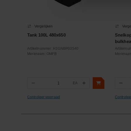
Vergelijken
Verge
Tank 100L 480x650
Snelko
bulkhe
Artikelnummer:
H1GNBP03540
Artikeln
Merknaam:
OMFB
Merknaa
−
+
−
EA
Aantal
Aa
Controleer voorraad
Controlee