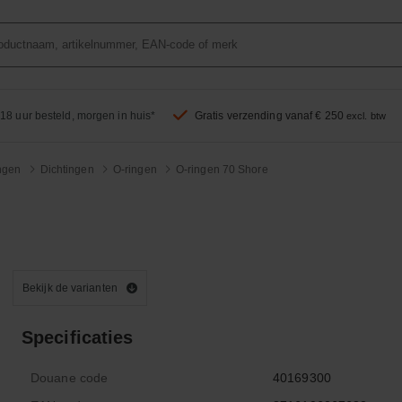
18 uur besteld, morgen in huis*
Gratis verzending vanaf € 250
excl. btw
ingen
Dichtingen
O-ringen
O-ringen 70 Shore
Bekijk de varianten
Specificaties
Douane code
40169300