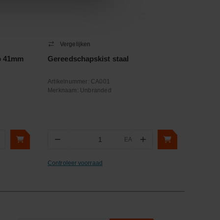
Vergelijken
op 41mm
Gereedschapskist staal
Artikelnummer:
CA001
Merknaam:
Unbranded
−
+
EA
Aantal
Controleer voorraad