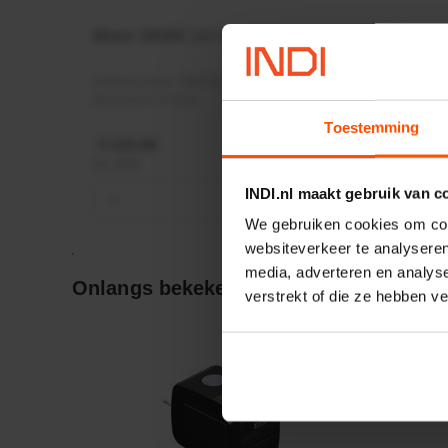
Motor 24VDC 2,2 kw + PTC
Rotato
Ø17mm
Artikelnummer:
MPPDCM24V2200TP
Artikeln
Merknaam:
Kramp
Merknaa
Toestemming
€ 219,68
€ 19,99
incl. BTW
incl. BTW
INDI.nl maakt gebruik van c
−
+
−
We gebruiken cookies om cont
websiteverkeer te analyseren
media, adverteren en analys
Onlangs bekeken:
verstrekt of die ze hebben v