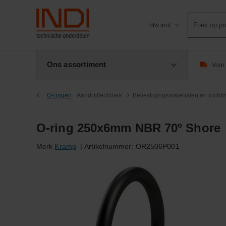
Product
btw incl.
zoeken
Ons assortiment
Voor 
O-ringen
Aandrijftechniek
Bevestigingsmaterialen en dicht
O-ring 250x6mm NBR 70º Shore
Merk
Kramp
|
Artikelnummer:
OR2506P001