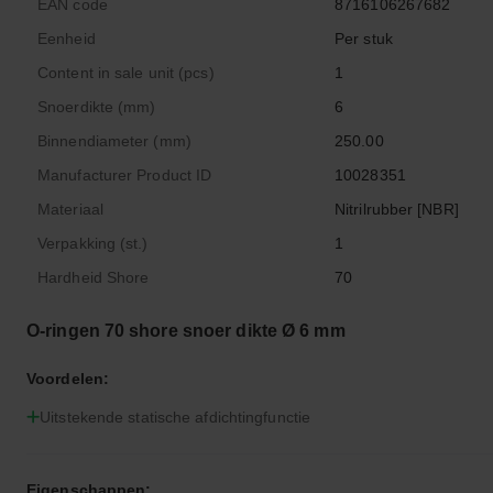
EAN code
8716106267682
Eenheid
Per stuk
Content in sale unit (pcs)
1
Snoerdikte (mm)
6
Binnendiameter (mm)
250.00
Manufacturer Product ID
10028351
Materiaal
Nitrilrubber [NBR]
Verpakking (st.)
1
Hardheid Shore
70
O-ringen 70 shore snoer dikte Ø 6 mm
Voordelen:
Uitstekende statische afdichtingfunctie
Eigenschappen: