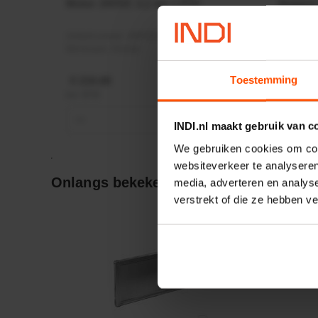
Motor 24VDC 2,2 kw + PTC
Rotato
Ø17mm
Artikelnummer:
MPPDCM24V2200TP
Artikeln
Merknaam:
Kramp
Merknaa
Toestemming
€ 219,68
€ 19,99
incl. BTW
incl. BTW
−
+
−
INDI.nl maakt gebruik van c
We gebruiken cookies om cont
websiteverkeer te analyseren
Onlangs bekeken:
media, adverteren en analys
verstrekt of die ze hebben v