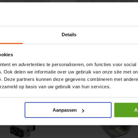
r CPR 5-01 50kN 4mm x
HP 12 MOTOR B14 380VAC 
ummer:
CPR501
Artikelnummer:
OK9HPA1240
m:
Baltrotors
Merknaam:
Emmegi
Details
€ 32,50
incl. BTW
+
−
+
ookies
ent en advertenties te personaliseren, om functies voor social
. Ook delen we informatie over uw gebruik van onze site met on
e. Deze partners kunnen deze gegevens combineren met andere i
erzameld op basis van uw gebruik van hun services.
Aanpassen
A