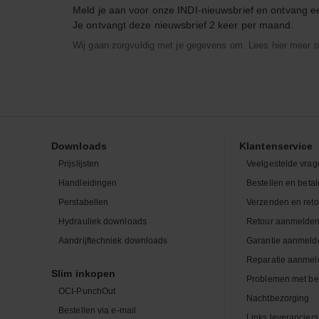
Meld je aan voor onze INDI-nieuwsbrief en ontvang 
Je ontvangt deze nieuwsbrief 2 keer per maand.
Wij gaan zorgvuldig met je gegevens om. Lees hier meer o
Downloads
Klantenservice
Prijslijsten
Veelgestelde vrag
Handleidingen
Bestellen en beta
Perstabellen
Verzenden en ret
Hydrauliek downloads
Retour aanmelde
Aandrijftechniek downloads
Garantie aanmeld
Reparatie aanmel
Slim inkopen
Problemen met be
OCI-PunchOut
Nachtbezorging
Bestellen via e-mail
Links leveranciers