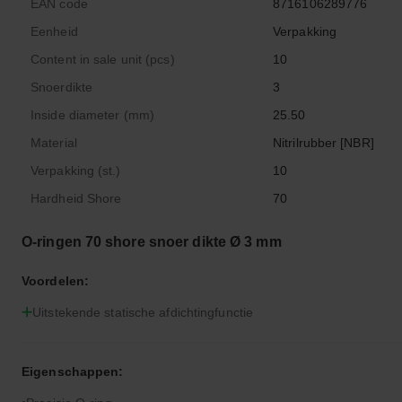
EAN code
8716106289776
Eenheid
Verpakking
Content in sale unit (pcs)
10
Snoerdikte
3
Inside diameter (mm)
25.50
Material
Nitrilrubber [NBR]
Verpakking (st.)
10
Hardheid Shore
70
O-ringen 70 shore snoer dikte Ø 3 mm
Voordelen:
Uitstekende statische afdichtingfunctie
Eigenschappen: