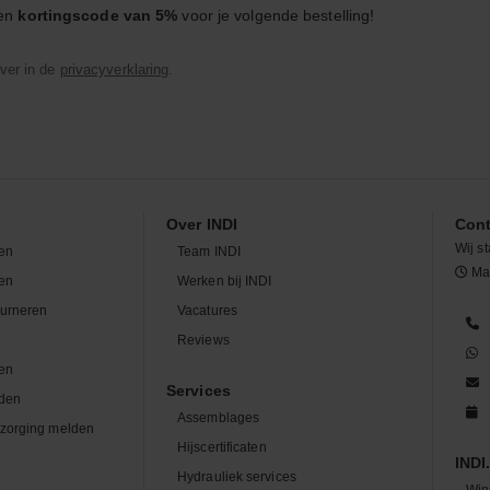
een
kortingscode van 5%
voor je volgende bestelling!
ver in de
privacyverklaring
.
Over INDI
Cont
Wij st
en
Team INDI
Maa
len
Werken bij INDI
ourneren
Vacatures
n
Reviews
en
Services
den
Assemblages
zorging melden
Hijscertificaten
INDI.
Hydrauliek services
Win