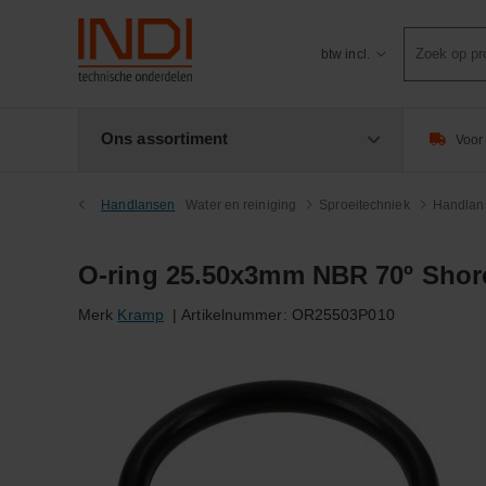
Product
btw incl.
zoeken
Ons assortiment
Voor 
Handlansen
Water en reiniging
Sproeitechniek
Handlan
O-ring 25.50x3mm NBR 70º Shor
Merk
Kramp
|
Artikelnummer:
OR25503P010