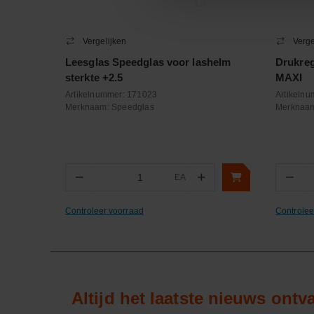
Vergelijken
Verge
Leesglas Speedglas voor lashelm
Drukreg
sterkte +2.5
MAXI
Artikelnummer:
171023
Artikeln
Merknaam:
Speedglas
Merknaa
−
+
−
EA
Aantal
Aa
Controleer voorraad
Controlee
Altijd het laatste nieuws ont