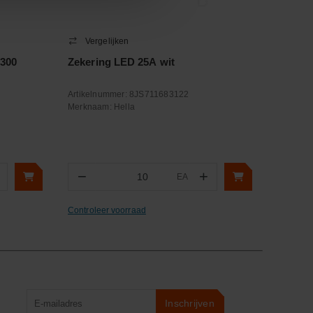
Vergelijken
.300
Zekering LED 25A wit
Artikelnummer:
8JS711683122
Merknaam:
Hella
−
+
EA
Aantal
Controleer voorraad
Product
Inschrijven
zoeken