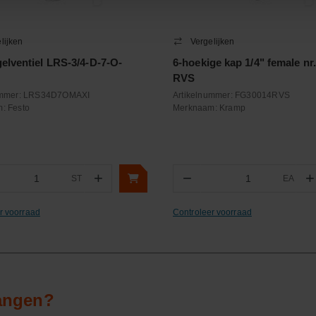
lijken
Vergelijken
elventiel LRS-3/4-D-7-O-
6-hoekige kap 1/4" female nr
RVS
ummer:
LRS34D7OMAXI
Artikelnummer:
FG30014RVS
m:
Festo
Merknaam:
Kramp
+
−
+
ST
EA
ntal
Aantal
r voorraad
Controleer voorraad
vangen?