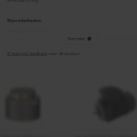
Precisie O-ring
Bijzonderheden:
Makkelijk vervormbaar
Toon meer
Toepassingsgebied:
E-mail ons feedback
over dit product.
Statische en dynamische afdichting
Afdichtingen voor synthetische- en natuurlijke oliën