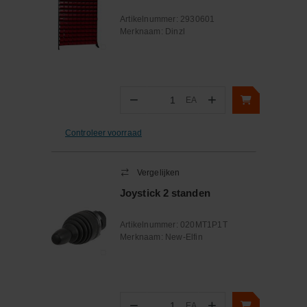
Artikelnummer:
2930601
Merknaam:
Dinzl
−
+
EA
Aantal
Controleer voorraad
Vergelijken
Joystick 2 standen
Artikelnummer:
020MT1P1T
Merknaam:
New-Elfin
−
+
EA