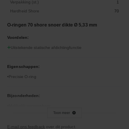
Verpakking (st.)
1
Hardheid Shore
70
O-ringen 70 shore snoer dikte Ø 5,33 mm
Voordelen:
Uitstekende statische afdichtingfunctie
Eigenschappen:
Precisie O-ring
Bijzonderheden:
Makkelijk vervormbaar
Toon meer
Toepassingsgebied:
E-mail ons feedback
over dit product.