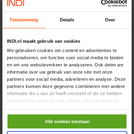
MPPDCM24V2200TP
Merknaam:
Kramp
Toestemming
Details
Over
€ 219,68
incl. BTW
−
+
INDI.nl maakt gebruik van cookies
We gebruiken cookies om content en advertenties te
Rotator CPR 5-01 50kN
personaliseren, om functies voor social media te bieden
4mm x Ø17mm
en om ons websiteverkeer te analyseren. Ook delen we
Artikelnummer:
CPR501
informatie over uw gebruik van onze site met onze
Merknaam:
Baltrotors
partners voor social media, adverteren en analyse. Deze
partners kunnen deze gegevens combineren met andere
€ 19,99
incl. BTW
informatie die u aan ze heeft verstrekt of die ze hebben
verzameld op basis van uw gebruik van hun services.
−
+
HP 12 MOTOR B14 380VAC
Alle cookies toestaan
0,25KW
Artikelnummer:
OK9HPA1240