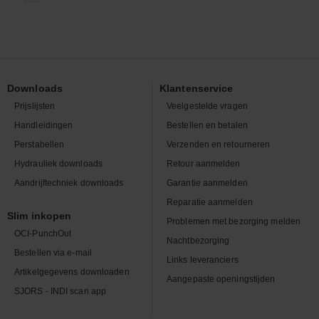
Downloads
Klantenservice
Prijslijsten
Veelgestelde vragen
Handleidingen
Bestellen en betalen
Perstabellen
Verzenden en retourneren
Hydrauliek downloads
Retour aanmelden
Aandrijftechniek downloads
Garantie aanmelden
Reparatie aanmelden
Slim inkopen
Problemen met bezorging melden
OCI-PunchOut
Nachtbezorging
Bestellen via e-mail
Links leveranciers
Artikelgegevens downloaden
Aangepaste openingstijden
SJORS - INDI scan app