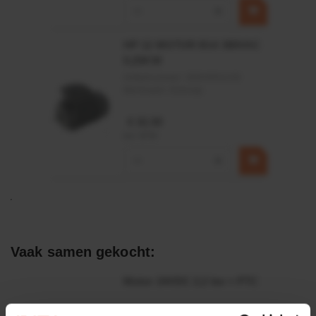
−
+
HP 12 MOTOR B14 380VAC
0,25KW
Artikelnummer:
OK9HPA1240
Merknaam:
Emmegi
€ 32,50
incl. BTW
−
+
Vaak samen gekocht:
Motor 24VDC 2,2 kw + PTC
Artikelnummer: