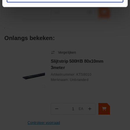
incl. BTW
−
+
Onlangs bekeken:
Vergelijken
Slijtstrip 500HB 80x10mm
3meter
Artikelnummer:
KTS8010
Merknaam:
Unbranded
−
+
EA
Aantal
Controleer voorraad