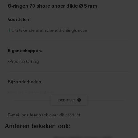
O-ringen 70 shore snoer dikte Ø 5 mm
Voordelen:
Uitstekende statische afdichtingfunctie
Eigenschappen:
Precisie O-ring
Bijzonderheden:
Makkelijk vervormbaar
Toon meer
Toepassingsgebied:
E-mail ons feedback
over dit product.
Statische en dynamische afdichting
Anderen bekeken ook:
Afdichtingen voor synthetische- en natuurlijke oliën