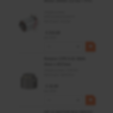
Motor 24VDC 2,2 kw + PTC
Artikelnummer:
MPPDCM24V2200TP
Merknaam:
Kramp
€ 219,68
incl. BTW
−
+
Rotator CPR 5-01 50kN
4mm x Ø17mm
Artikelnummer:
CPR501
Merknaam:
Baltrotors
€ 19,99
incl. BTW
−
+
HP 12 MOTOR B14 380VAC