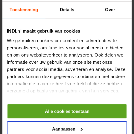
€ 219,68
Toestemming
Details
Over
incl. BTW
−
+
INDI.nl maakt gebruik van cookies
Rotator CPR 5-01 50kN
We gebruiken cookies om content en advertenties te
4mm x Ø17mm
personaliseren, om functies voor social media te bieden
Artikelnummer:
CPR501
Merknaam:
Baltrotors
en om ons websiteverkeer te analyseren. Ook delen we
informatie over uw gebruik van onze site met onze
€ 19,99
partners voor social media, adverteren en analyse. Deze
incl. BTW
partners kunnen deze gegevens combineren met andere
−
+
informatie die u aan ze heeft verstrekt of die ze hebben
verzameld op basis van uw gebruik van hun services.
HP 12 MOTOR B14 380VAC
0,25KW
Alle cookies toestaan
Artikelnummer:
OK9HPA1240
Merknaam:
Emmegi
Aanpassen
€ 32,50