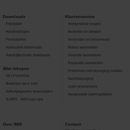
Downloads
Klantenservice
Prijslijsten
Veelgestelde vragen
Handleidingen
Bestellen en betalen
Perstabellen
Verzenden en retourneren
Hydrauliek downloads
Retour aanmelden
Aandrijftechniek downloads
Garantie aanmelden
Reparatie aanmelden
Slim inkopen
Problemen met bezorging melden
OCI-PunchOut
Nachtbezorging
Bestellen via e-mail
Links leveranciers
Artikelgegevens downloaden
Aangepaste openingstijden
SJORS - INDI scan app
Over INDI
Contact