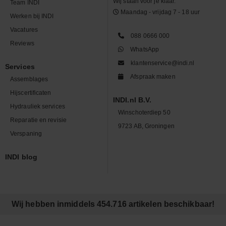
Wij staan voor je klaar.
Team INDI
Maandag - vrijdag 7 - 18 uur
Werken bij INDI
Vacatures
088 0666 000
Reviews
WhatsApp
klantenservice@indi.nl
Services
Afspraak maken
Assemblages
Hijscertificaten
INDI.nl B.V.
Hydrauliek services
Winschoterdiep 50
Reparatie en revisie
9723 AB, Groningen
Verspaning
INDI blog
Wij hebben inmiddels 454.716 artikelen beschikbaar!