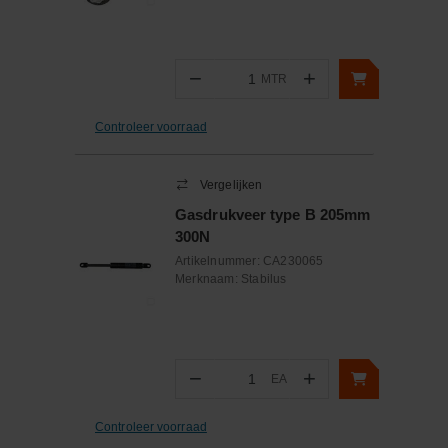
−
+
MTR
Aantal
Controleer voorraad
Vergelijken
Gasdrukveer type B 205mm
300N
Artikelnummer:
CA230065
Merknaam:
Stabilus
−
+
EA
Aantal
Controleer voorraad