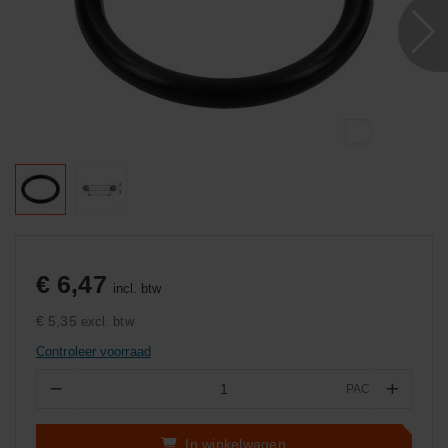
€ 6,47
incl. btw
€ 5,35
excl. btw
Controleer voorraad
−
+
PAC
Aantal
In winkelwagen