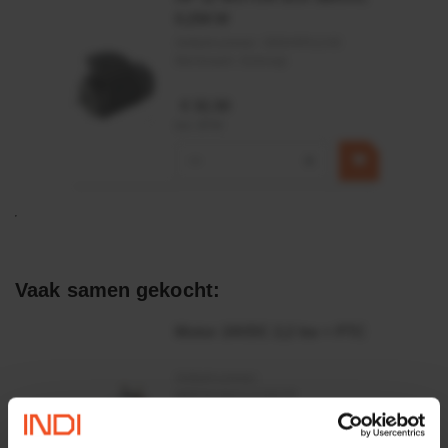
0,25KW
Artikelnummer:
OK9HPA1240
Merknaam:
Emmegi
€ 32,50
incl. BTW
−
+
Vaak samen gekocht:
Motor 24VDC 2,2 kw + PTC
Artikelnummer:
MPPDCM24V2200TP
Merknaam:
Kramp