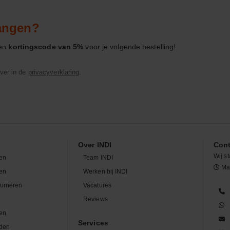
vangen?
een
kortingscode van 5%
voor je volgende bestelling!
ver in de
privacyverklaring
.
Over INDI
Cont
Wij st
en
Team INDI
Maa
len
Werken bij INDI
ourneren
Vacatures
n
Reviews
en
Services
den