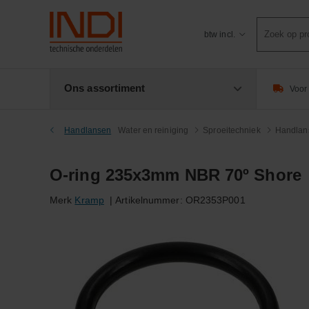
Product
btw incl.
zoeken
Ons assortiment
Voor 
Handlansen
Water en reiniging
Sproeitechniek
Handlan
O-ring 235x3mm NBR 70º Shore
Merk
Kramp
|
Artikelnummer:
OR2353P001