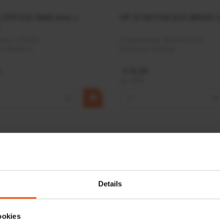
r CPR 5-01 50kN 4mm x
HP 12 MOTOR B14 380VAC 
ummer:
CPR501
Artikelnummer:
OK9HPA1240
m:
Baltrotors
Merknaam:
Emmegi
€ 32,50
incl. BTW
+
−
+
Details
ookies