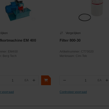
lijken
Vergelijken
fkortmachine EM 400
Filter 800-30
ummer:
EM400
Artikelnummer:
CT70020
m:
Berg Tech
Merknaam:
Cim-Tek
+
−
+
EA
EA
ntal
Aantal
r voorraad
Controleer voorraad