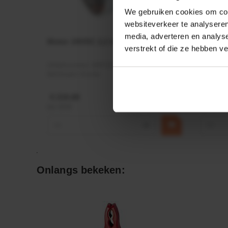
We gebruiken cookies om cont
websiteverkeer te analyseren
media, adverteren en analys
Motor 24VDC 2,2 kw + PTC
Rotato
verstrekt of die ze hebben v
Ø17mm
Artikelnummer:
MPPDCM24V2200TP
Artikeln
Merknaam:
Kramp
Merknaa
€ 219,68
€ 19,99
incl. BTW
incl. BTW
−
+
−
Onlangs bekeken: