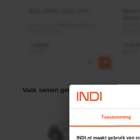
Motor 24VDC 2,2 kw + PTC
Rotato
Ø17mm
Artikelnummer:
MPPDCM24V2200TP
Artikeln
Merknaam:
Kramp
Merknaa
€ 219,68
€ 19,99
incl. BTW
incl. BTW
−
+
−
Vaak samen gekocht:
Toestemming
INDI.nl maakt gebruik van c