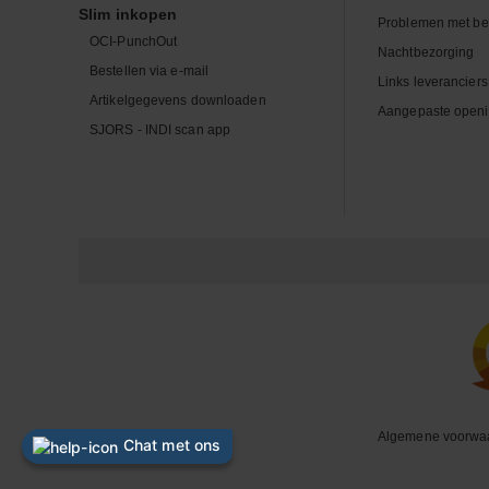
Slim inkopen
Problemen met be
OCI-PunchOut
Nachtbezorging
Bestellen via e-mail
Links leveranciers
Artikelgegevens downloaden
Aangepaste openi
SJORS - INDI scan app
Algemene voorwa