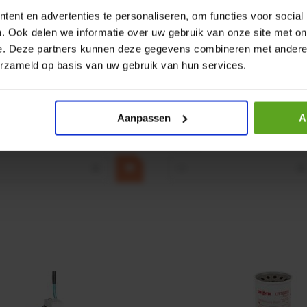
ent en advertenties te personaliseren, om functies voor social
. Ook delen we informatie over uw gebruik van onze site met on
e. Deze partners kunnen deze gegevens combineren met andere i
r CPR 5-01 50kN 4mm x
HP 12 MOTOR B14 380VAC 
erzameld op basis van uw gebruik van hun services.
ummer:
CPR501
Artikelnummer:
OK9HPA1240
m:
Baltrotors
Merknaam:
Emmegi
Aanpassen
A
€ 32,50
incl. BTW
+
−
+