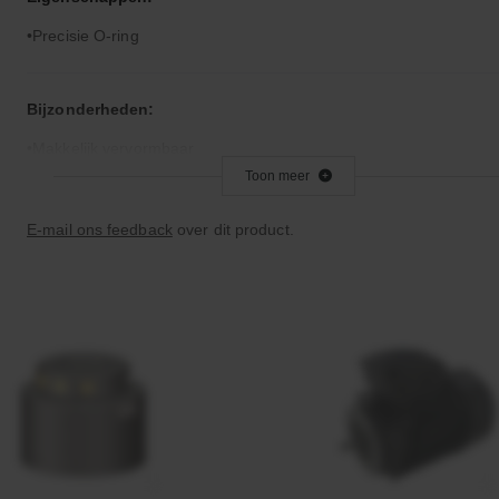
Precisie O-ring
Bijzonderheden:
Makkelijk vervormbaar
Toon meer
Toepassingsgebied:
E-mail ons feedback
over dit product.
Statische en dynamische afdichting
Afdichtingen voor synthetische- en natuurlijke oliën