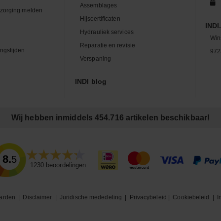
Assemblages
zorging melden
Hijscertificaten
INDI.
Hydrauliek services
Win
Reparatie en revisie
ngstijden
972
Verspaning
INDI blog
Wij hebben inmiddels 454.716 artikelen beschikbaar!
8.5
1230
beoordelingen
arden
|
Disclaimer
|
Juridische mededeling
|
Privacybeleid
|
Cookiebeleid
|
I