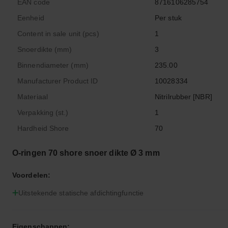
EAN code
8716106285754
Eenheid
Per stuk
Content in sale unit (pcs)
1
Snoerdikte (mm)
3
Binnendiameter (mm)
235.00
Manufacturer Product ID
10028334
Materiaal
Nitrilrubber [NBR]
Verpakking (st.)
1
Hardheid Shore
70
O-ringen 70 shore snoer dikte Ø 3 mm
Voordelen:
Uitstekende statische afdichtingfunctie
Eigenschappen: