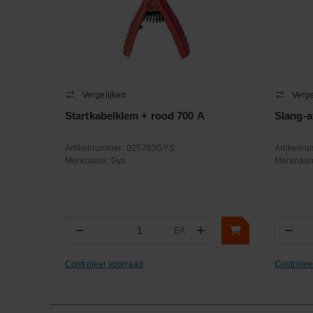
Vergelijken
Verge
Startkabelklem + rood 700 A
Slang-a
Artikelnummer:
025783GYS
Artikeln
Merknaam:
Gys
Merknaa
−
+
−
EA
Aantal
Aa
Controleer voorraad
Controlee