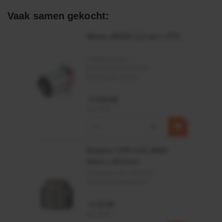
Afdichtingen voor synthetische- en natuurlijke oliën
Vaak samen gekocht:
Motor 24VDC 2,2 kw + PTC
Artikelnummer:
MPPDCM24V2200TP
Merknaam:
Kramp
€ 219,68
incl. BTW
−
+
Rotator CPR 5-01 50kN
4mm x Ø17mm
Artikelnummer:
CPR501
Merknaam:
Baltrotors
€ 19,99
incl. BTW