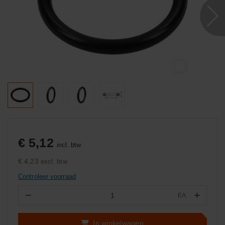
€ 5,12
incl. btw
€ 4,23
excl. btw
Controleer voorraad
−
+
EA
Aantal
In winkelwagen