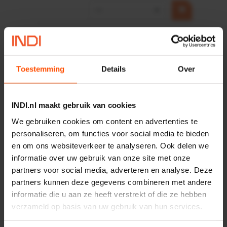
−
+
HP 12 MOTOR B14 380VAC
0,25KW
Artikelnummer:
OK9HPA1240
Merknaam:
Emmegi
Toestemming
Details
Over
€ 32,50
incl. BTW
INDI.nl maakt gebruik van cookies
−
+
We gebruiken cookies om content en advertenties te
personaliseren, om functies voor social media te bieden
en om ons websiteverkeer te analyseren. Ook delen we
informatie over uw gebruik van onze site met onze
Onlangs bekeken:
partners voor social media, adverteren en analyse. Deze
partners kunnen deze gegevens combineren met andere
Vergelijken
informatie die u aan ze heeft verstrekt of die ze hebben
Positieregelaar CMSH-S-
verzameld op basis van uw gebruik van hun services.
VDE1-S-A-AL-N14-C1N12-
HA
Artikelnummer:
8097413FE