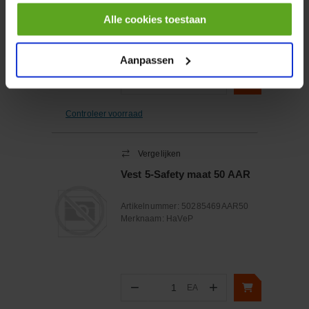
Merknaam:
Festo
Alle cookies toestaan
Aanpassen
−
+
ST
Aantal
Controleer voorraad
Vergelijken
Vest 5-Safety maat 50 AAR
Artikelnummer:
50285469AAR50
Merknaam:
HaVeP
−
+
EA
Aantal