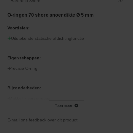
Hardheid Shore
70
O-ringen 70 shore snoer dikte Ø 5 mm
Voordelen:
Uitstekende statische afdichtingfunctie
Eigenschappen:
Precisie O-ring
Bijzonderheden:
Makkelijk vervormbaar
Toon meer
Toepassingsgebied:
E-mail ons feedback
over dit product.
Statische en dynamische afdichting