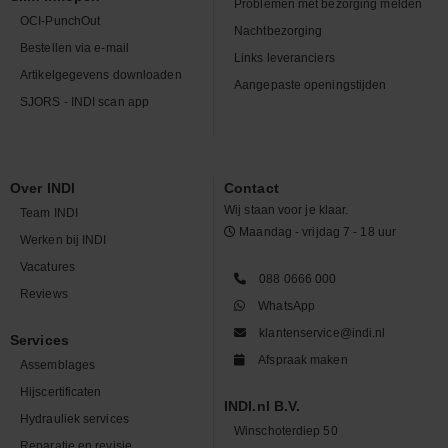
Problemen met bezorging melden
OCI-PunchOut
Nachtbezorging
Bestellen via e-mail
Links leveranciers
Artikelgegevens downloaden
Aangepaste openingstijden
SJORS - INDI scan app
Over INDI
Contact
Wij staan voor je klaar.
Team INDI
Maandag - vrijdag 7 - 18 uur
Werken bij INDI
Vacatures
088 0666 000
Reviews
WhatsApp
klantenservice@indi.nl
Services
Afspraak maken
Assemblages
Hijscertificaten
INDI.nl B.V.
Hydrauliek services
Winschoterdiep 50
Reparatie en revisie