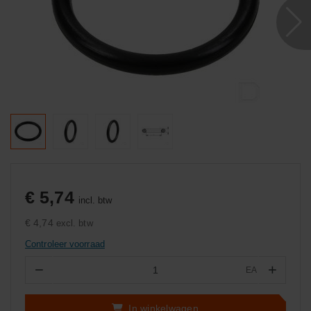
€ 5,74
incl. btw
€ 4,74
excl. btw
Controleer voorraad
−
+
EA
Aantal
In winkelwagen