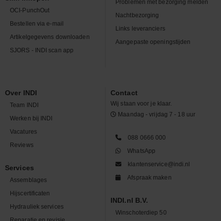
Problemen met bezorging melden
OCI-PunchOut
Nachtbezorging
Bestellen via e-mail
Links leveranciers
Artikelgegevens downloaden
Aangepaste openingstijden
SJORS - INDI scan app
Over INDI
Contact
Wij staan voor je klaar.
Team INDI
Maandag - vrijdag 7 - 18 uur
Werken bij INDI
Vacatures
088 0666 000
Reviews
WhatsApp
klantenservice@indi.nl
Services
Afspraak maken
Assemblages
Hijscertificaten
INDI.nl B.V.
Hydrauliek services
Winschoterdiep 50
Reparatie en revisie