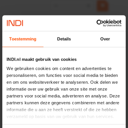
−
+
HP 12 MOTOR B14 380VAC
0,25KW
Artikelnummer:
OK9HPA1240
Merknaam:
Emmegi
Toestemming
Details
Over
€ 32,50
incl. BTW
INDI.nl maakt gebruik van cookies
−
+
We gebruiken cookies om content en advertenties te
personaliseren, om functies voor social media te bieden
en om ons websiteverkeer te analyseren. Ook delen we
informatie over uw gebruik van onze site met onze
Onlangs bekeken:
partners voor social media, adverteren en analyse. Deze
partners kunnen deze gegevens combineren met andere
Vergelijken
informatie die u aan ze heeft verstrekt of die ze hebben
Stuurstroomkabel FLEXY-
verzameld op basis van uw gebruik van hun services.
JZ 12x1mm2 grijs
Artikelnummer:
FLEXYJZ121