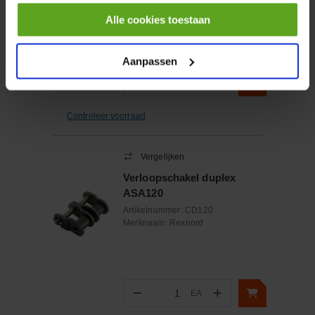
Merknaam:
HELU
Alle cookies toestaan
Aanpassen
−
+
MTR
Aantal
Controleer voorraad
Vergelijken
Verloopschakel duplex
ASA120
Artikelnummer:
CD120
Merknaam:
Rexnord
−
+
EA
Aantal