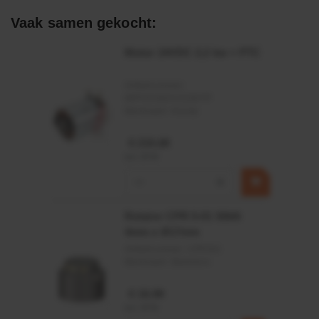
Afdichtingen voor synthetische- en natuurlijke oliën
Vaak samen gekocht:
Motor 24VDC 2,2 kw + PTC
Artikelnummer:
MPPDCM24V2200TP
Merknaam:
Kramp
€ 219,68
incl. BTW
−
+
Rotator CPR 5-01 50kN
4mm x Ø17mm
Artikelnummer:
CPR501
Merknaam:
Baltrotors
€ 19,99
incl. BTW