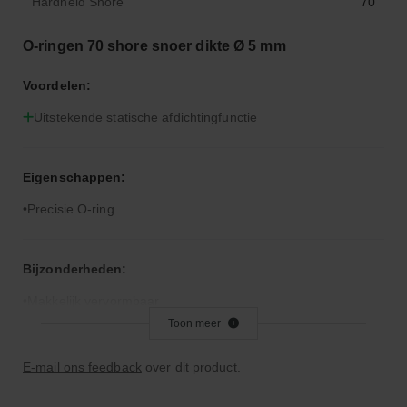
Hardheid Shore
70
O-ringen 70 shore snoer dikte Ø 5 mm
Voordelen:
Uitstekende statische afdichtingfunctie
Eigenschappen:
Precisie O-ring
Bijzonderheden:
Makkelijk vervormbaar
Toon meer
Toepassingsgebied:
E-mail ons feedback
over dit product.
Statische en dynamische afdichting