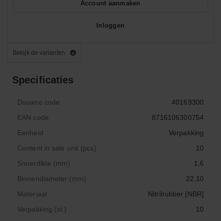
Account aanmaken
Inloggen
Bekijk de varianten
Specificaties
Douane code
40169300
EAN code
8716106300754
Eenheid
Verpakking
Content in sale unit (pcs)
10
Snoerdikte (mm)
1,6
Binnendiameter (mm)
22.10
Materiaal
Nitrilrubber [NBR]
Verpakking (st.)
10