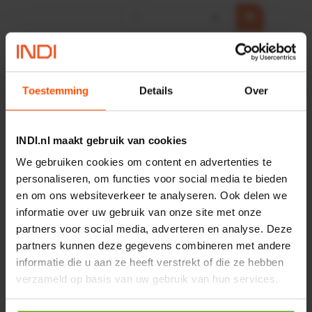
−
+
HP 12 MOTOR B14 380VAC
0,25KW
Artikelnummer:
OK9HPA1240
Toestemming
Details
Over
Merknaam:
Emmegi
€ 32,50
INDI.nl maakt gebruik van cookies
incl. BTW
We gebruiken cookies om content en advertenties te
−
+
personaliseren, om functies voor social media te bieden
en om ons websiteverkeer te analyseren. Ook delen we
informatie over uw gebruik van onze site met onze
Onlangs bekeken:
partners voor social media, adverteren en analyse. Deze
partners kunnen deze gegevens combineren met andere
informatie die u aan ze heeft verstrekt of die ze hebben
Vergelijken
verzameld op basis van uw gebruik van hun services.
Tuinslang Tricoflex 3/4" 50m