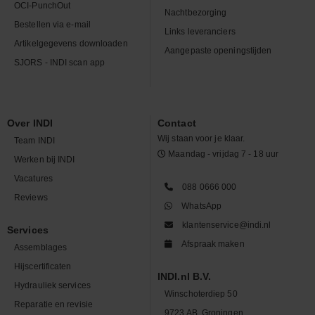
OCI-PunchOut
Nachtbezorging
Bestellen via e-mail
Links leveranciers
Artikelgegevens downloaden
Aangepaste openingstijden
SJORS - INDI scan app
Over INDI
Contact
Wij staan voor je klaar.
Team INDI
Maandag - vrijdag 7 - 18 uur
Werken bij INDI
Vacatures
088 0666 000
Reviews
WhatsApp
klantenservice@indi.nl
Services
Afspraak maken
Assemblages
Hijscertificaten
INDI.nl B.V.
Hydrauliek services
Winschoterdiep 50
Reparatie en revisie
9723 AB, Groningen