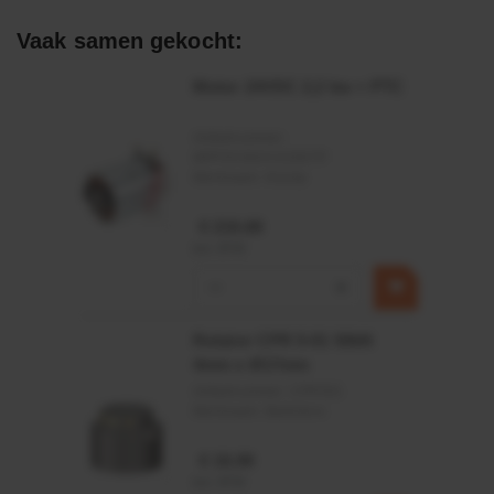
Statische en dynamische afdichting
Vaak samen gekocht:
Afdichtingen voor synthetische- en natuurlijke oliën
Motor 24VDC 2,2 kw + PTC
Artikelnummer:
MPPDCM24V2200TP
Merknaam:
Kramp
€ 219,68
incl. BTW
−
+
Rotator CPR 5-01 50kN
4mm x Ø17mm
Artikelnummer:
CPR501
Merknaam:
Baltrotors
€ 19,99
incl. BTW