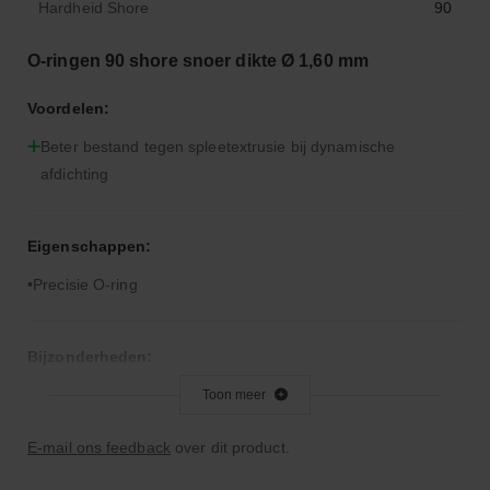
Hardheid Shore
90
O-ringen 90 shore snoer dikte Ø 1,60 mm
Voordelen:
Beter bestand tegen spleetextrusie bij dynamische
afdichting
Eigenschappen:
Precisie O-ring
Bijzonderheden:
Hardere rubbercompound dan 70° Shore A
Toon meer
E-mail ons feedback
over dit product.
Toepassingsgebied: