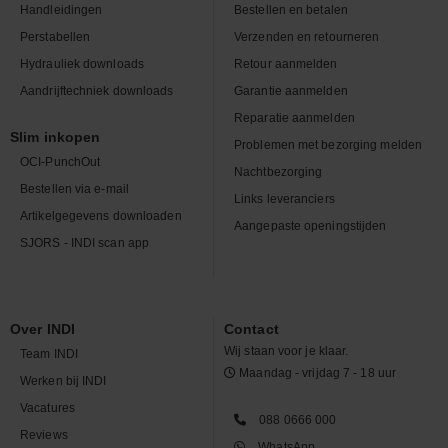
Handleidingen
Bestellen en betalen
Perstabellen
Verzenden en retourneren
Hydrauliek downloads
Retour aanmelden
Aandrijftechniek downloads
Garantie aanmelden
Reparatie aanmelden
Slim inkopen
Problemen met bezorging melden
OCI-PunchOut
Nachtbezorging
Bestellen via e-mail
Links leveranciers
Artikelgegevens downloaden
Aangepaste openingstijden
SJORS - INDI scan app
Over INDI
Contact
Wij staan voor je klaar.
Team INDI
Maandag - vrijdag 7 - 18 uur
Werken bij INDI
Vacatures
088 0666 000
Reviews
WhatsApp