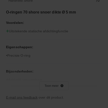
Hardheid Shore
70
O-ringen 70 shore snoer dikte Ø 5 mm
Voordelen:
Uitstekende statische afdichtingfunctie
Eigenschappen:
Precisie O-ring
Bijzonderheden:
Makkelijk vervormbaar
Toon meer
Toepassingsgebied:
E-mail ons feedback
over dit product.
Statische en dynamische afdichting