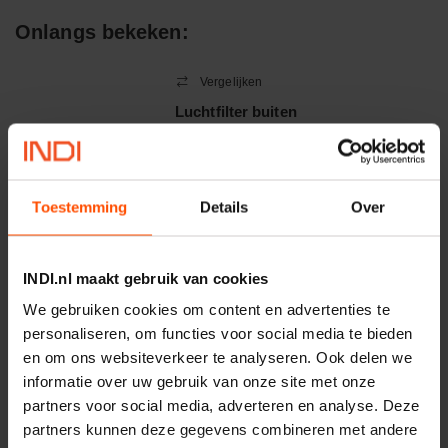
Afdichtingen voor synthetische- en natuurlijke oliën
Onlangs bekeken:
Vergelijken
Luchtfilter buiten
Artikelnummer:
1000000365
Merknaam:
Kramer
Toestemming
Details
Over
−
+
INDI.nl maakt gebruik van cookies
EA
Aantal
We gebruiken cookies om content en advertenties te
Controleer voorraad
personaliseren, om functies voor social media te bieden
en om ons websiteverkeer te analyseren. Ook delen we
informatie over uw gebruik van onze site met onze
Vergelijken
partners voor social media, adverteren en analyse. Deze
Uitlaathitteschild
partners kunnen deze gegevens combineren met andere