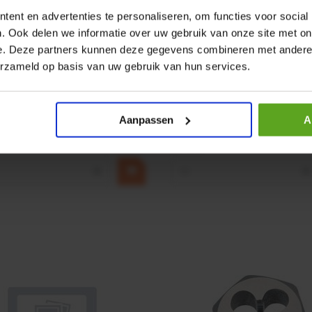
ent en advertenties te personaliseren, om functies voor social
. Ook delen we informatie over uw gebruik van onze site met on
e. Deze partners kunnen deze gegevens combineren met andere i
r CPR 5-01 50kN 4mm x
HP 12 MOTOR B14 380VAC 
erzameld op basis van uw gebruik van hun services.
ummer:
CPR501
Artikelnummer:
OK9HPA1240
m:
Baltrotors
Merknaam:
Emmegi
Aanpassen
A
€ 32,50
incl. BTW
+
−
+