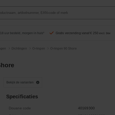
18 uur besteld, morgen in huis*
Gratis verzending vanaf € 250
excl. btw
ingen
Dichtingen
O-ringen
O-ringen 90 Shore
Shore
Bekijk de varianten
Specificaties
Douane code
40169300