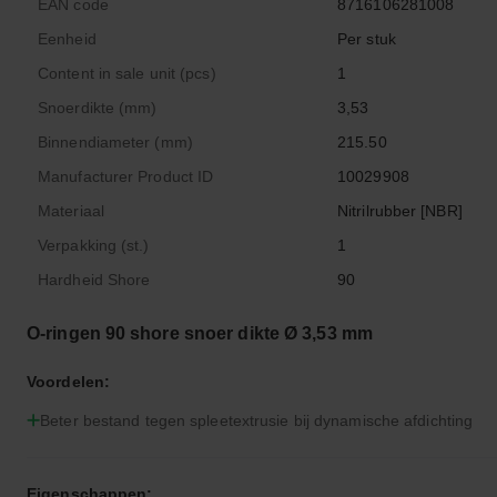
EAN code
8716106281008
Eenheid
Per stuk
Content in sale unit (pcs)
1
Snoerdikte (mm)
3,53
Binnendiameter (mm)
215.50
Manufacturer Product ID
10029908
Materiaal
Nitrilrubber [NBR]
Verpakking (st.)
1
Hardheid Shore
90
O-ringen 90 shore snoer dikte Ø 3,53 mm
Voordelen:
Beter bestand tegen spleetextrusie bij dynamische afdichting
Eigenschappen: