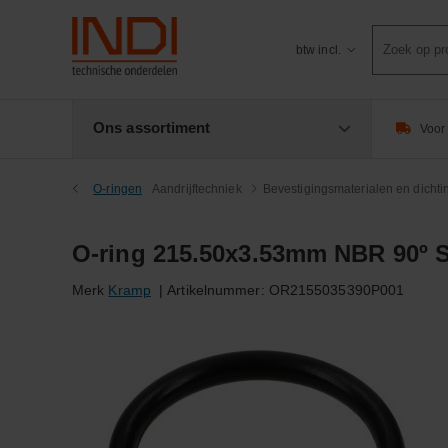
Product
btw incl.
zoeken
Ons assortiment
Voor 
O-ringen
Aandrijftechniek
Bevestigingsmaterialen en dicht
O-ring 215.50x3.53mm NBR 90º 
Merk
Kramp
|
Artikelnummer:
OR2155035390P001