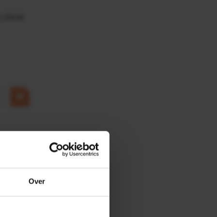
0,25KW
Over