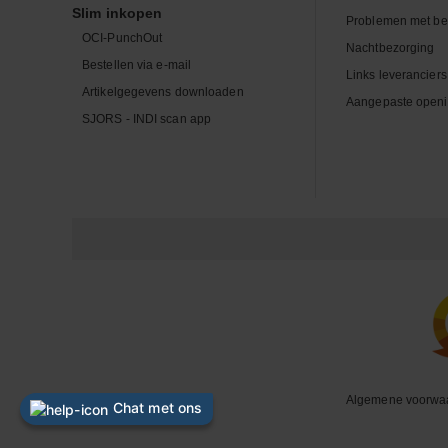
Slim inkopen
Problemen met be
OCI-PunchOut
Nachtbezorging
Bestellen via e-mail
Links leveranciers
Artikelgegevens downloaden
Aangepaste openi
SJORS - INDI scan app
Algemene voorwa