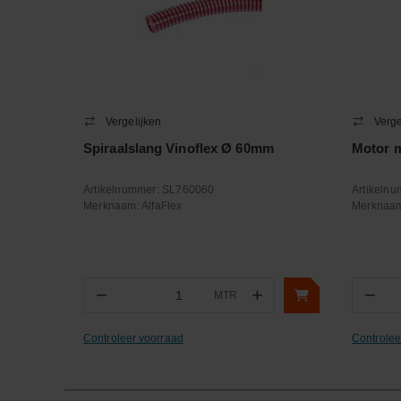
Vergelijken
Verge
Spiraalslang Vinoflex Ø 60mm
Motor m
Artikelnummer:
SL760060
Artikeln
Merknaam:
AlfaFlex
Merknaa
−
+
−
MTR
Aantal
Aa
Controleer voorraad
Controlee