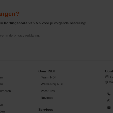
vangen?
een
kortingscode van 5%
voor je volgende bestelling!
ver in de
privacyverklaring
.
Over INDI
Cont
Wij st
en
Team INDI
Maa
len
Werken bij INDI
ourneren
Vacatures
n
Reviews
en
Services
den