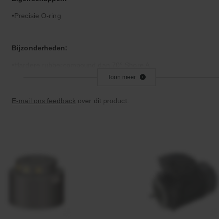
Precisie O-ring
Bijzonderheden:
Hardere rubbercompound dan 70° Shore A
Toon meer
Toepassingsgebied:
E-mail ons feedback
over dit product.
Statische en dynamische afdichting
Afdichtingen voor synthetische- en natuurlijke oliën