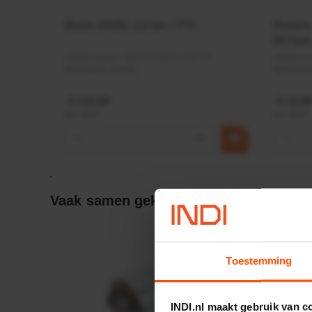
Motor 24VDC 2,2 kw + PTC
Rotato
Ø17mm
Artikelnummer:
MPPDCM24V2200TP
Artikeln
Merknaam:
Kramp
Merknaa
€ 219,68
€ 19,99
incl. BTW
incl. BTW
−
+
−
Vaak samen gekocht:
Toestemming
INDI.nl maakt gebruik van c