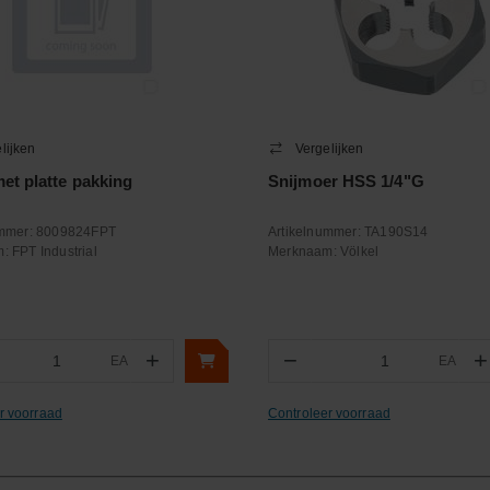
lijken
Vergelijken
et platte pakking
Snijmoer HSS 1/4"G
ummer:
8009824FPT
Artikelnummer:
TA190S14
m:
FPT Industrial
Merknaam:
Völkel
+
−
+
EA
EA
ntal
Aantal
r voorraad
Controleer voorraad