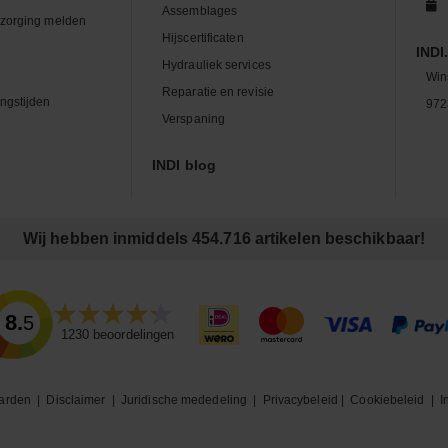
Assemblages
zorging melden
Hijscertificaten
INDI.
Hydrauliek services
Win
Reparatie en revisie
ngstijden
972
Verspaning
INDI blog
Wij hebben inmiddels 454.716 artikelen beschikbaar!
8.5
1230
beoordelingen
arden
|
Disclaimer
|
Juridische mededeling
|
Privacybeleid
|
Cookiebeleid
|
I