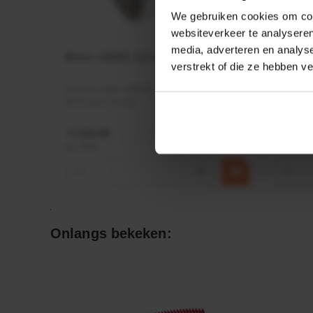
We gebruiken cookies om cont
websiteverkeer te analyseren
media, adverteren en analys
Motor 24VDC 2,2 kw + PTC
Rotato
verstrekt of die ze hebben v
Ø17mm
Artikelnummer:
MPPDCM24V2200TP
Artikeln
Merknaam:
Kramp
Merknaa
€ 219,68
€ 19,99
incl. BTW
incl. BTW
−
+
−
Onlangs bekeken: