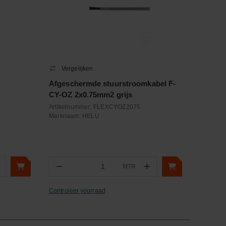
Vergelijken
Afgeschermde stuurstroomkabel F-
CY-OZ 2x0.75mm2 grijs
Artikelnummer:
FLEXCYOZ2075
Merknaam:
HELU
−
+
MTR
Aantal
Controleer voorraad