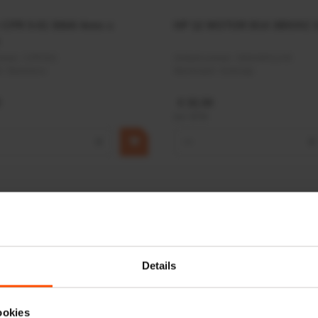
r CPR 5-01 50kN 4mm x
HP 12 MOTOR B14 380VAC 
ummer:
CPR501
Artikelnummer:
OK9HPA1240
m:
Baltrotors
Merknaam:
Emmegi
€ 32,50
incl. BTW
+
−
+
Details
ookies