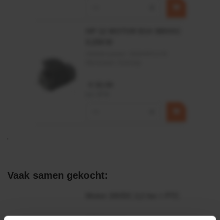
−
+
HP 12 MOTOR B14 380VAC
0,25KW
Artikelnummer:
OK9HPA1240
Merknaam:
Emmegi
€ 32,50
incl. BTW
−
+
Vaak samen gekocht:
Motor 24VDC 2,2 kw + PTC
Artikelnummer: