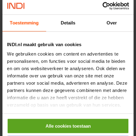
MPPDCM24V2200TP
Merknaam:
Kramp
Toestemming
Details
Over
€ 219,68
incl. BTW
−
+
INDI.nl maakt gebruik van cookies
We gebruiken cookies om content en advertenties te
Rotator CPR 5-01 50kN
personaliseren, om functies voor social media te bieden
4mm x Ø17mm
en om ons websiteverkeer te analyseren. Ook delen we
Artikelnummer:
CPR501
Merknaam:
Baltrotors
informatie over uw gebruik van onze site met onze
partners voor social media, adverteren en analyse. Deze
€ 19,99
partners kunnen deze gegevens combineren met andere
incl. BTW
informatie die u aan ze heeft verstrekt of die ze hebben
−
+
verzameld op basis van uw gebruik van hun services.
HP 12 MOTOR B14 380VAC
Alle cookies toestaan
0,25KW
Artikelnummer:
OK9HPA1240