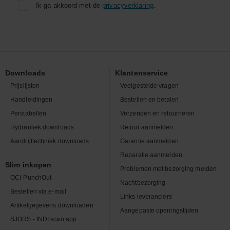
Ik ga akkoord met de
privacyverklaring
.
Downloads
Klantenservice
Prijslijsten
Veelgestelde vragen
Handleidingen
Bestellen en betalen
Perstabellen
Verzenden en retourneren
Hydrauliek downloads
Retour aanmelden
Aandrijftechniek downloads
Garantie aanmelden
Reparatie aanmelden
Slim inkopen
Problemen met bezorging melden
OCI-PunchOut
Nachtbezorging
Bestellen via e-mail
Links leveranciers
Artikelgegevens downloaden
Aangepaste openingstijden
SJORS - INDI scan app