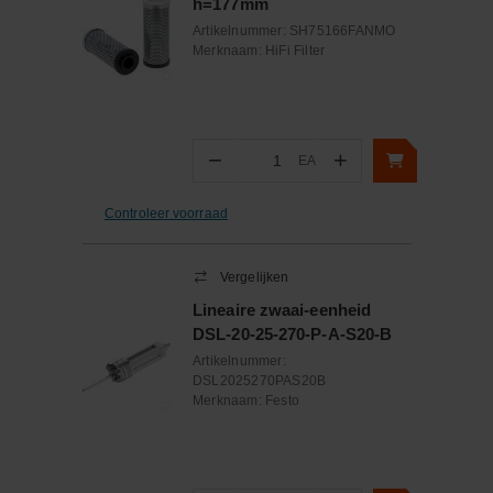
h=177mm
Artikelnummer:
SH75166FANMO
Merknaam:
HiFi Filter
−
+
EA
Aantal
Controleer voorraad
Vergelijken
Lineaire zwaai-eenheid
DSL-20-25-270-P-A-S20-B
Artikelnummer:
DSL2025270PAS20B
Merknaam:
Festo