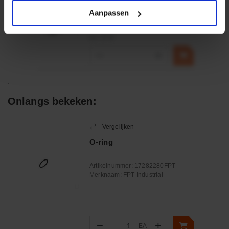
Merknaam:
Emmegi
Aanpassen
€ 32,50
incl. BTW
−
+
Onlangs bekeken:
Vergelijken
O-ring
Artikelnummer:
17282280FPT
Merknaam:
FPT Industrial
−
+
EA