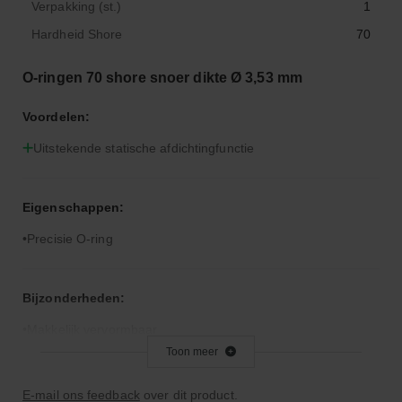
Verpakking (st.)
1
Hardheid Shore
70
O-ringen 70 shore snoer dikte Ø 3,53 mm
Voordelen:
Uitstekende statische afdichtingfunctie
Eigenschappen:
Precisie O-ring
Bijzonderheden:
Makkelijk vervormbaar
Toon meer
Toepassingsgebied:
E-mail ons feedback
over dit product.