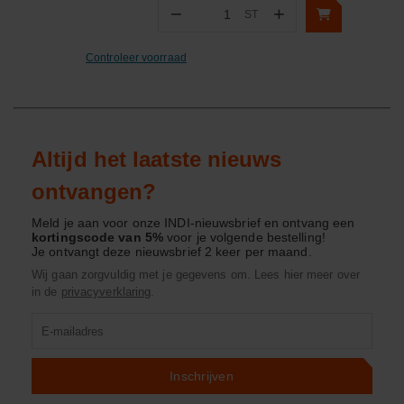
−
+
ST
Aantal
Controleer voorraad
Altijd het laatste nieuws
ontvangen?
Meld je aan voor onze INDI-nieuwsbrief en ontvang een
kortingscode van 5%
voor je volgende bestelling!
Je ontvangt deze nieuwsbrief 2 keer per maand.
Wij gaan zorgvuldig met je gegevens om. Lees hier meer over
in de
privacyverklaring
.
Product
zoeken
Inschrijven