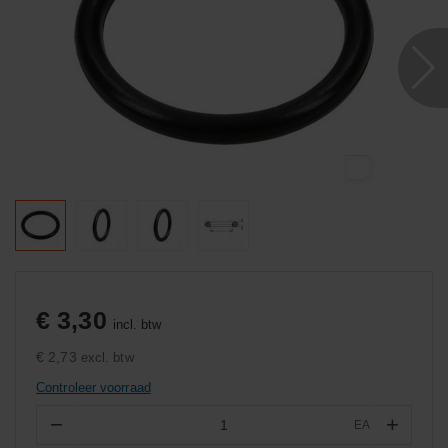
€ 3,30
incl. btw
€ 2,73
excl. btw
Controleer voorraad
−
+
EA
Aantal