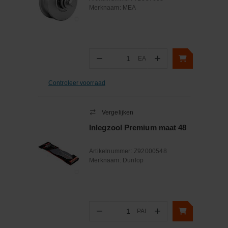
Merknaam:
MEA
−
+
EA
Aantal
Controleer voorraad
Vergelijken
Inlegzool Premium maat 48
Artikelnummer:
Z92000548
Merknaam:
Dunlop
−
+
PAI
Aantal