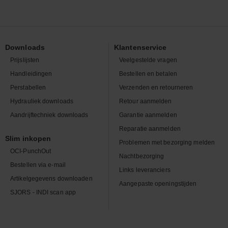
Downloads
Klantenservice
Prijslijsten
Veelgestelde vragen
Handleidingen
Bestellen en betalen
Perstabellen
Verzenden en retourneren
Hydrauliek downloads
Retour aanmelden
Aandrijftechniek downloads
Garantie aanmelden
Reparatie aanmelden
Slim inkopen
Problemen met bezorging melden
OCI-PunchOut
Nachtbezorging
Bestellen via e-mail
Links leveranciers
Artikelgegevens downloaden
Aangepaste openingstijden
SJORS - INDI scan app