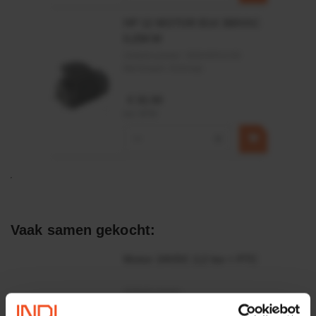
HP 12 MOTOR B14 380VAC
0,25KW
Artikelnummer:
OK9HPA1240
Merknaam:
Emmegi
€ 32,50
incl. BTW
−
+
Vaak samen gekocht:
Motor 24VDC 2,2 kw + PTC
Artikelnummer:
MPPDCM24V2200TP