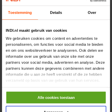
Merknaam:
Kramp
€ 219,68
Toestemming
Details
Over
incl. BTW
−
+
INDI.nl maakt gebruik van cookies
Rotator CPR 5-01 50kN
We gebruiken cookies om content en advertenties te
4mm x Ø17mm
personaliseren, om functies voor social media te bieden
Artikelnummer:
CPR501
en om ons websiteverkeer te analyseren. Ook delen we
Merknaam:
Baltrotors
informatie over uw gebruik van onze site met onze
partners voor social media, adverteren en analyse. Deze
€ 19,99
partners kunnen deze gegevens combineren met andere
incl. BTW
informatie die u aan ze heeft verstrekt of die ze hebben
−
+
verzameld op basis van uw gebruik van hun services.
HP 12 MOTOR B14 380VAC
0,25KW
Alle cookies toestaan
Artikelnummer:
OK9HPA1240
Merknaam:
Emmegi