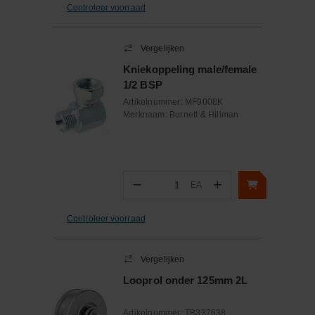
Controleer voorraad
Vergelijken
Kniekoppeling male/female
1/2 BSP
Artikelnummer:
MF9008K
Merknaam:
Burnett & Hillman
−
+
EA
Aantal
Controleer voorraad
Vergelijken
Looprol onder 125mm 2L
Artikelnummer:
TB337638