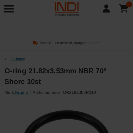
Product
zoeken
Voor 18 uur besteld, morgen in huis*
O-ringen
O-ring 21.82x3.53mm NBR 70º
Shore 10st
Merk
Kramp
|
Artikelnummer:
OR2182353P010