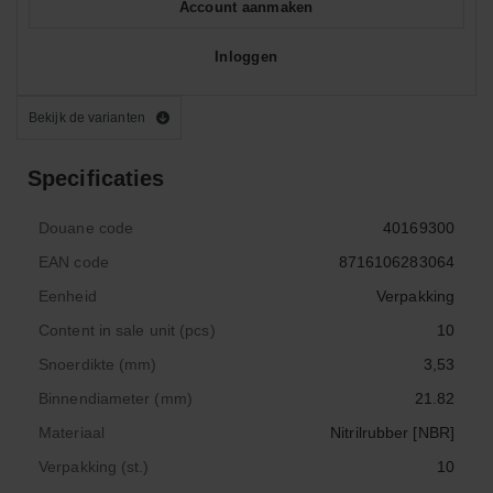
Account aanmaken
Inloggen
Bekijk de varianten
Specificaties
Douane code
40169300
EAN code
8716106283064
Eenheid
Verpakking
Content in sale unit (pcs)
10
Snoerdikte (mm)
3,53
Binnendiameter (mm)
21.82
Materiaal
Nitrilrubber [NBR]
Verpakking (st.)
10