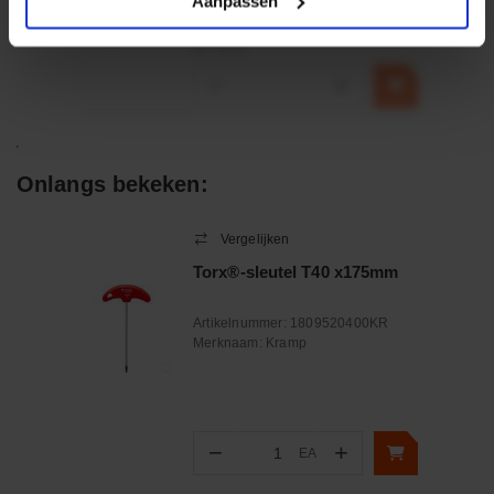
Aanpassen
€ 32,50
incl. BTW
−
+
Onlangs bekeken:
Vergelijken
Torx®-sleutel T40 x175mm
Artikelnummer:
1809520400KR
Merknaam:
Kramp
−
+
EA
Aantal