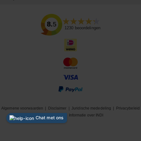
8.5
1230
beoordelingen
Algemene voorwaarden
|
Disclaimer
|
Juridische mededeling
|
Privacybeleid
|
Cookiebeleid
|
Informatie over INDI