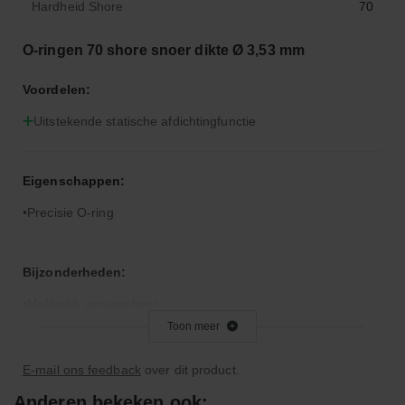
Hardheid Shore
70
O-ringen 70 shore snoer dikte Ø 3,53 mm
Voordelen:
Uitstekende statische afdichtingfunctie
Eigenschappen:
Precisie O-ring
Bijzonderheden:
Makkelijk vervormbaar
Toon meer
Toepassingsgebied:
E-mail ons feedback
over dit product.
Statische en dynamische afdichting
Anderen bekeken ook: