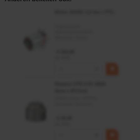
Afdichtingen voor synthetische- en natuurlijke oliën
Motor 24VDC 2,2 kw + PTC
Artikelnummer:
MPPDCM24V2200TP
Merknaam:
Kramp
€ 219,68
incl. BTW
−
+
Rotator CPR 5-01 50kN
4mm x Ø17mm
Artikelnummer:
CPR501
Merknaam:
Baltrotors
€ 19,99
incl. BTW
−
+