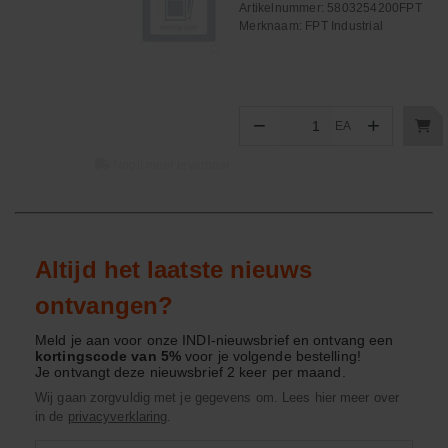
Artikelnummer:
5803254200FPT
Merknaam:
FPT Industrial
−
+
EA
Aantal
Nooit meer leverbaar
Altijd het laatste nieuws
ontvangen?
Meld je aan voor onze INDI-nieuwsbrief en ontvang een
kortingscode van 5%
voor je volgende bestelling!
Je ontvangt deze nieuwsbrief 2 keer per maand.
Wij gaan zorgvuldig met je gegevens om. Lees hier meer over
in de
privacyverklaring
.