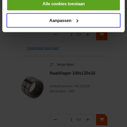
Artikelnummer:
15000GP
Alle cookies toestaan
Merknaam:
gopart
Aanpassen
−
+
EA
Aantal
Controleer voorraad
Vergelijken
Naaldlager 100x120x16
Artikelnummer:
NK10036
Merknaam:
SKF
−
+
EA
Aantal