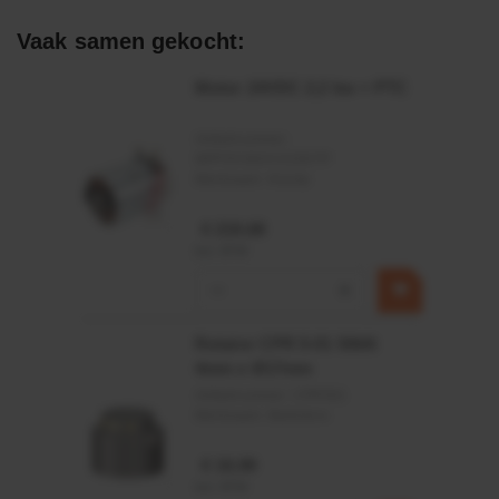
Statische en dynamische afdichting
Vaak samen gekocht:
Afdichtingen voor synthetische- en natuurlijke oliën
Motor 24VDC 2,2 kw + PTC
Artikelnummer:
MPPDCM24V2200TP
Merknaam:
Kramp
€ 219,68
incl. BTW
−
+
Rotator CPR 5-01 50kN
4mm x Ø17mm
Artikelnummer:
CPR501
Merknaam:
Baltrotors
€ 19,99
incl. BTW