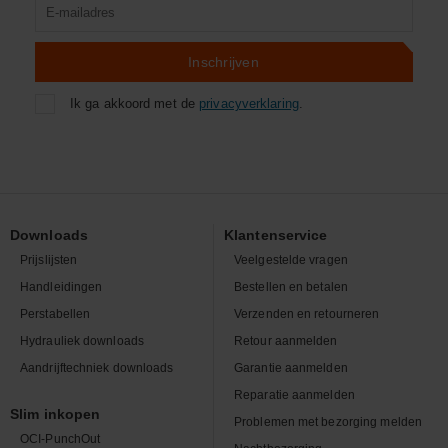
Product
zoeken
Inschrijven
Ik ga akkoord met de
privacyverklaring
.
Downloads
Klantenservice
Prijslijsten
Veelgestelde vragen
Handleidingen
Bestellen en betalen
Perstabellen
Verzenden en retourneren
Hydrauliek downloads
Retour aanmelden
Aandrijftechniek downloads
Garantie aanmelden
Reparatie aanmelden
Slim inkopen
Problemen met bezorging melden
OCI-PunchOut