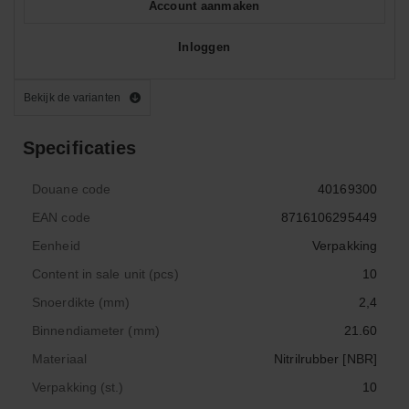
Account aanmaken
Inloggen
Bekijk de varianten
Specificaties
Douane code
40169300
EAN code
8716106295449
Eenheid
Verpakking
Content in sale unit (pcs)
10
Snoerdikte (mm)
2,4
Binnendiameter (mm)
21.60
Materiaal
Nitrilrubber [NBR]
Verpakking (st.)
10