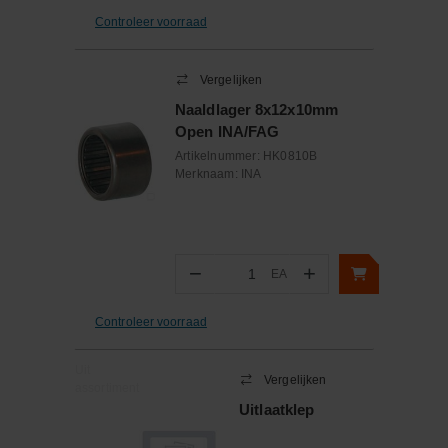
Controleer voorraad
Vergelijken
Naaldlager 8x12x10mm
Open INA/FAG
Artikelnummer:
HK0810B
Merknaam:
INA
−
+
EA
Aantal
Controleer voorraad
Uit
Vergelijken
assortiment
Uitlaatklep