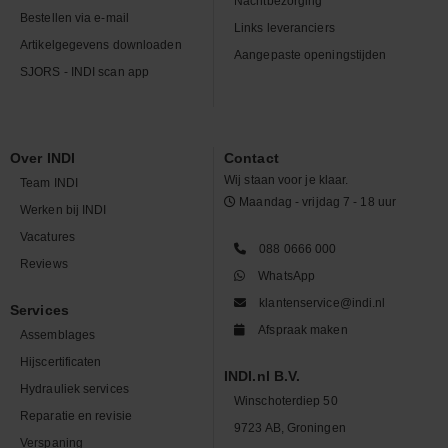
Nachtbezorging
Bestellen via e-mail
Links leveranciers
Artikelgegevens downloaden
Aangepaste openingstijden
SJORS - INDI scan app
Over INDI
Contact
Wij staan voor je klaar.
Team INDI
Maandag - vrijdag 7 - 18 uur
Werken bij INDI
Vacatures
088 0666 000
Reviews
WhatsApp
klantenservice@indi.nl
Services
Afspraak maken
Assemblages
Hijscertificaten
INDI.nl B.V.
Hydrauliek services
Winschoterdiep 50
Reparatie en revisie
9723 AB, Groningen
Verspaning