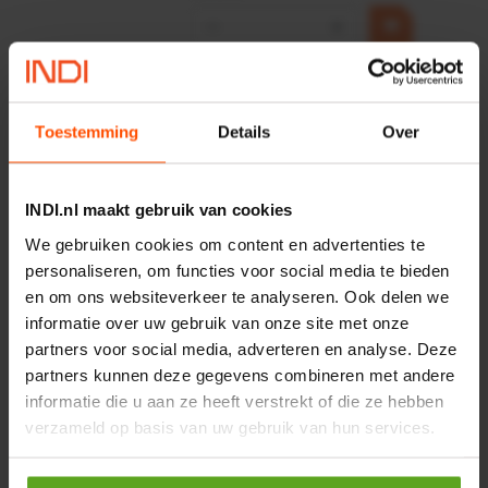
−
+
HP 12 MOTOR B14 380VAC
0,25KW
Artikelnummer:
OK9HPA1240
Toestemming
Details
Over
Merknaam:
Emmegi
€ 32,50
INDI.nl maakt gebruik van cookies
incl. BTW
We gebruiken cookies om content en advertenties te
−
+
personaliseren, om functies voor social media te bieden
en om ons websiteverkeer te analyseren. Ook delen we
informatie over uw gebruik van onze site met onze
partners voor social media, adverteren en analyse. Deze
Onlangs bekeken:
partners kunnen deze gegevens combineren met andere
informatie die u aan ze heeft verstrekt of die ze hebben
Vergelijken
verzameld op basis van uw gebruik van hun services.
Bandenmontageapparaat
1500 kg