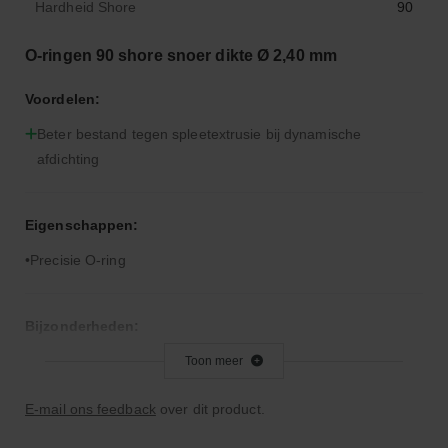
Hardheid Shore
90
O-ringen 90 shore snoer dikte Ø 2,40 mm
Voordelen:
Beter bestand tegen spleetextrusie bij dynamische
afdichting
Eigenschappen:
Precisie O-ring
Bijzonderheden:
Hardere rubbercompound dan 70° Shore A
Toon meer
E-mail ons feedback
over dit product.
Toepassingsgebied: