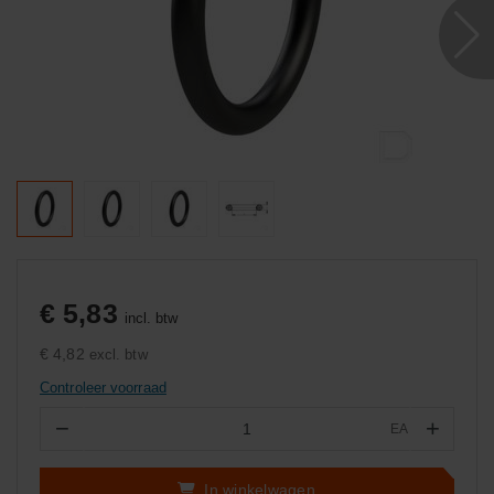
€ 5,83
incl. btw
€ 4,82
excl. btw
Controleer voorraad
−
+
EA
Aantal
In winkelwagen