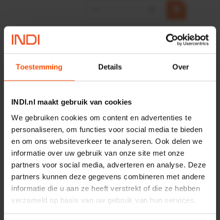
−
+
HP 12 MOTOR B14 380VAC
0,25KW
Artikelnummer:
OK9HPA1240
Merknaam:
Emmegi
Toestemming
Details
Over
€ 32,50
incl. BTW
INDI.nl maakt gebruik van cookies
−
+
We gebruiken cookies om content en advertenties te
personaliseren, om functies voor social media te bieden
en om ons websiteverkeer te analyseren. Ook delen we
informatie over uw gebruik van onze site met onze
Onlangs bekeken:
partners voor social media, adverteren en analyse. Deze
partners kunnen deze gegevens combineren met andere
Vergelijken
informatie die u aan ze heeft verstrekt of die ze hebben
Stekker 12-polig male DT-C
verzameld op basis van uw gebruik van hun services.
Artikelnummer:
DSDT0412PC