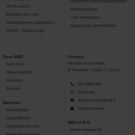
Problemen met bezorging melden
OCI-PunchOut
Nachtbezorging
Bestellen via e-mail
Links leveranciers
Artikelgegevens downloaden
Aangepaste openingstijden
SJORS - INDI scan app
Over INDI
Contact
Wij staan voor je klaar.
Team INDI
Maandag - vrijdag 7 - 18 uur
Werken bij INDI
Vacatures
088 0666 000
Reviews
WhatsApp
klantenservice@indi.nl
Services
Afspraak maken
Assemblages
Hijscertificaten
INDI.nl B.V.
Hydrauliek services
Winschoterdiep 50
Reparatie en revisie