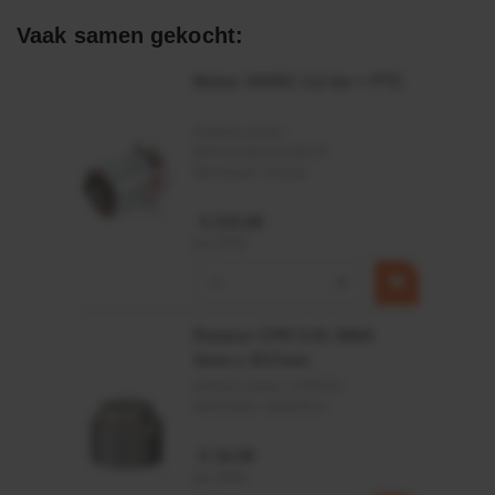
Afdichtingen voor synthetische- en natuurlijke oliën
Vaak samen gekocht:
Motor 24VDC 2,2 kw + PTC
Artikelnummer:
MPPDCM24V2200TP
Merknaam:
Kramp
€ 219,68
incl. BTW
−
+
Rotator CPR 5-01 50kN
4mm x Ø17mm
Artikelnummer:
CPR501
Merknaam:
Baltrotors
€ 19,99
incl. BTW