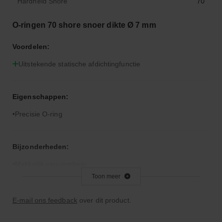
Hardheid Shore
70
O-ringen 70 shore snoer dikte Ø 7 mm
Voordelen:
Uitstekende statische afdichtingfunctie
Eigenschappen:
Precisie O-ring
Bijzonderheden:
Makkelijk vervormbaar
Toon meer
Toepassingsgebied:
E-mail ons feedback
over dit product.
Statische en dynamische afdichting