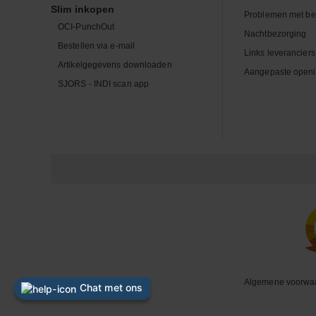
Slim inkopen
Problemen met be
OCI-PunchOut
Nachtbezorging
Bestellen via e-mail
Links leveranciers
Artikelgegevens downloaden
Aangepaste openi
SJORS - INDI scan app
Algemene voorwa