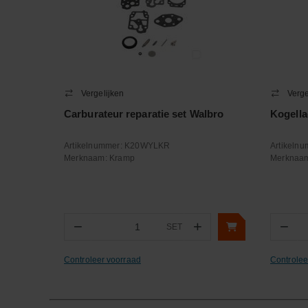
Vergelijken
Verge
Carburateur reparatie set Walbro
Kogell
Artikelnummer:
K20WYLKR
Artikeln
Merknaam:
Kramp
Merknaa
−
+
−
SET
Aantal
Aa
Controleer voorraad
Controlee