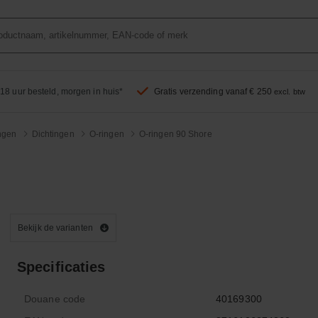
18 uur besteld, morgen in huis*
Gratis verzending vanaf € 250
excl. btw
ingen
Dichtingen
O-ringen
O-ringen 90 Shore
Bekijk de varianten
Specificaties
Douane code
40169300