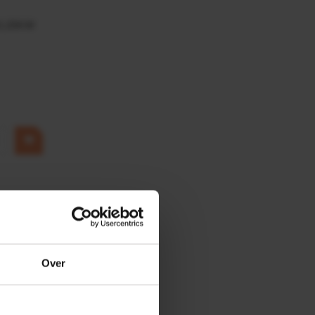
0,25KW
Over