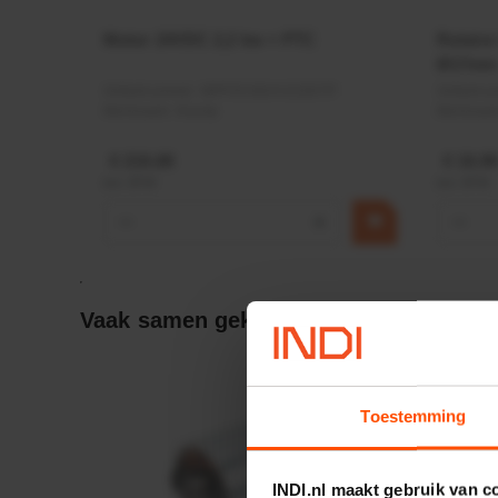
Motor 24VDC 2,2 kw + PTC
Rotato
Ø17mm
Artikelnummer:
MPPDCM24V2200TP
Artikeln
Merknaam:
Kramp
Merknaa
€ 219,68
€ 19,99
incl. BTW
incl. BTW
−
+
−
Vaak samen gekocht:
Toestemming
INDI.nl maakt gebruik van c