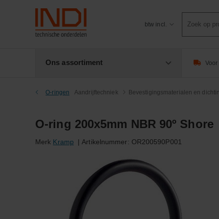
Product
btw incl.
zoeken
Ons assortiment
Voor 
O-ringen
Aandrijftechniek
Bevestigingsmaterialen en dicht
O-ring 200x5mm NBR 90º Shore
Merk
Kramp
|
Artikelnummer:
OR200590P001