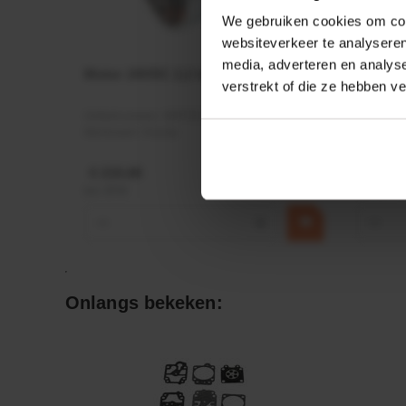
We gebruiken cookies om cont
websiteverkeer te analyseren
media, adverteren en analys
Motor 24VDC 2,2 kw + PTC
Rotato
verstrekt of die ze hebben v
Ø17mm
Artikelnummer:
MPPDCM24V2200TP
Artikeln
Merknaam:
Kramp
Merknaa
€ 219,68
€ 19,99
incl. BTW
incl. BTW
−
+
−
Onlangs bekeken: