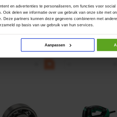
ent en advertenties te personaliseren, om functies voor social
. Ook delen we informatie over uw gebruik van onze site met on
e. Deze partners kunnen deze gegevens combineren met andere i
r CPR 5-01 50kN 4mm x
HP 12 MOTOR B14 380VAC 
erzameld op basis van uw gebruik van hun services.
ummer:
CPR501
Artikelnummer:
OK9HPA1240
m:
Baltrotors
Merknaam:
Emmegi
Aanpassen
A
€ 32,50
incl. BTW
+
−
+