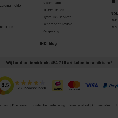
Assemblages
zorging melden
Hijscertificaten
INDI.
Hydrauliek services
Win
Reparatie en revisie
ngstijden
972
Verspaning
INDI blog
Wij hebben inmiddels 454.716 artikelen beschikbaar!
8.5
1230
beoordelingen
arden
|
Disclaimer
|
Juridische mededeling
|
Privacybeleid
|
Cookiebeleid
|
I