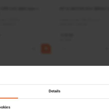
r CPR 5-01 50kN 4mm x
HP 12 MOTOR B14 380VAC 
ummer:
CPR501
Artikelnummer:
OK9HPA1240
m:
Baltrotors
Merknaam:
Emmegi
€ 32,50
incl. BTW
+
−
+
Details
ookies