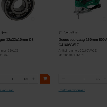
lijken
Vergelijken
ager 12x32x10mm C3
Decoupeerzaag 160mm 800
CJ160VW1Z
ummer:
6201C3
Artikelnummer:
CJ160VW1Z
m:
FAG
Merknaam:
HiKOKI
+
−
+
EA
EA
ntal
Aantal
r voorraad
Controleer voorraad