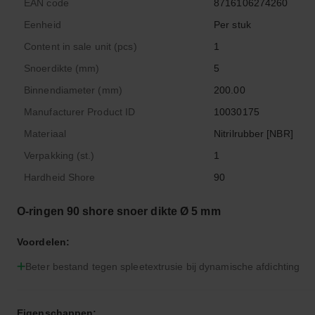
EAN code
8716106274260
Eenheid
Per stuk
Content in sale unit (pcs)
1
Snoerdikte (mm)
5
Binnendiameter (mm)
200.00
Manufacturer Product ID
10030175
Materiaal
Nitrilrubber [NBR]
Verpakking (st.)
1
Hardheid Shore
90
O-ringen 90 shore snoer dikte Ø 5 mm
Voordelen:
Beter bestand tegen spleetextrusie bij dynamische afdichting
Eigenschappen: