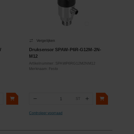
Vergelijken
W
Druksensor SPAW-P6R-G12M-2N-
M12
Artikelnummer:
SPAWP6RG12M2NM12
Merknaam:
Festo
−
+
ST
Aantal
Controleer voorraad