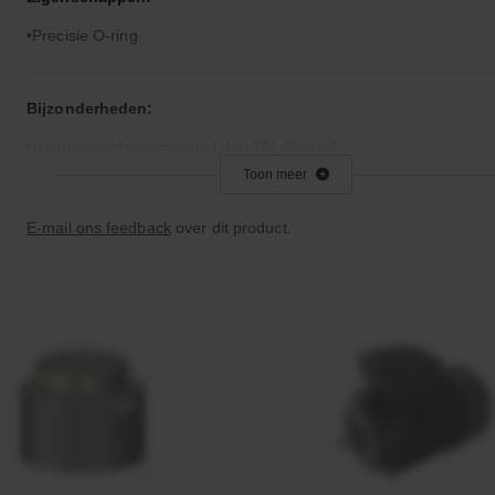
Precisie O-ring
Bijzonderheden:
Hardere rubbercompound dan 70° Shore A
Toon meer
Toepassingsgebied:
E-mail ons feedback
over dit product.
Statische en dynamische afdichting
Afdichtingen voor synthetische- en natuurlijke oliën