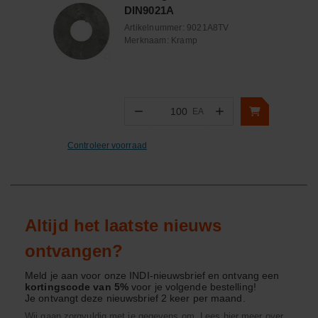
DIN9021A
Artikelnummer:
9021A8TV
Merknaam:
Kramp
−
+
EA
Aantal
Controleer voorraad
Altijd het laatste nieuws
ontvangen?
Meld je aan voor onze INDI-nieuwsbrief en ontvang een
kortingscode van 5%
voor je volgende bestelling!
Je ontvangt deze nieuwsbrief 2 keer per maand.
Wij gaan zorgvuldig met je gegevens om. Lees hier meer over