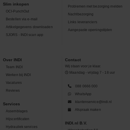
Slim inkopen
Problemen met bezorging melden
OCI-PunchOut
Nachtbezorging
Bestellen via e-mail
Links leveranciers
Artikelgegevens downloaden
Aangepaste openingstijden
SJORS - INDI scan app
Over INDI
Contact
Wij staan voor je klaar.
Team INDI
Maandag - vrijdag 7 - 18 uur
Werken bij INDI
Vacatures
088 0666 000
Reviews
WhatsApp
klantenservice@indi.nl
Services
Afspraak maken
Assemblages
Hijscertificaten
INDI.nl B.V.
Hydrauliek services