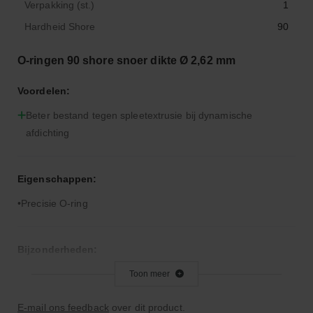
Verpakking (st.)
1
Hardheid Shore
90
O-ringen 90 shore snoer dikte Ø 2,62 mm
Voordelen:
Beter bestand tegen spleetextrusie bij dynamische
afdichting
Eigenschappen:
Precisie O-ring
Bijzonderheden:
Hardere rubbercompound dan 70° Shore A
Toon meer
E-mail ons feedback
over dit product.