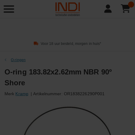
Product
zoeken
Voor 18 uur besteld, morgen in huis*
O-ringen
O-ring 183.82x2.62mm NBR 90º
Shore
Merk
Kramp
|
Artikelnummer:
OR1838226290P001