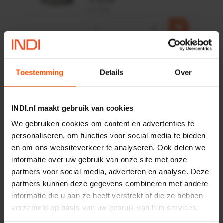
€ 19,99
incl. BTW
−
+
HP 12 MOTOR B14 380VAC
0,25KW
Toestemming
Details
Over
Artikelnummer:
OK9HPA1240
Merknaam:
Emmegi
€ 32,50
INDI.nl maakt gebruik van cookies
incl. BTW
We gebruiken cookies om content en advertenties te
−
+
personaliseren, om functies voor social media te bieden
en om ons websiteverkeer te analyseren. Ook delen we
informatie over uw gebruik van onze site met onze
partners voor social media, adverteren en analyse. Deze
Onlangs bekeken:
partners kunnen deze gegevens combineren met andere
informatie die u aan ze heeft verstrekt of die ze hebben
Vergelijken
verzameld op basis van uw gebruik van hun services.
Hoekcontactlager 2-rijig