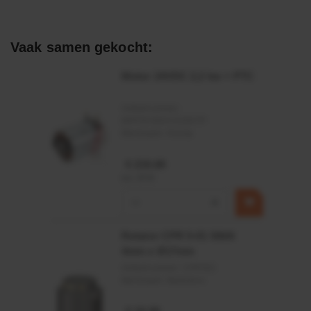
Toepassingsgebied:
Statische en dynamische afdichting
Vaak samen gekocht:
Afdichtingen voor synthetische- en natuurlijke oliën
Motor 24VDC 2,2 kw + PTC
Artikelnummer:
MPPDCM24V2200TP
Merknaam:
Kramp
€ 219,68
incl. BTW
−
+
Rotator CPR 5-01 50kN
4mm x Ø17mm
Artikelnummer:
CPR501
Merknaam:
Baltrotors