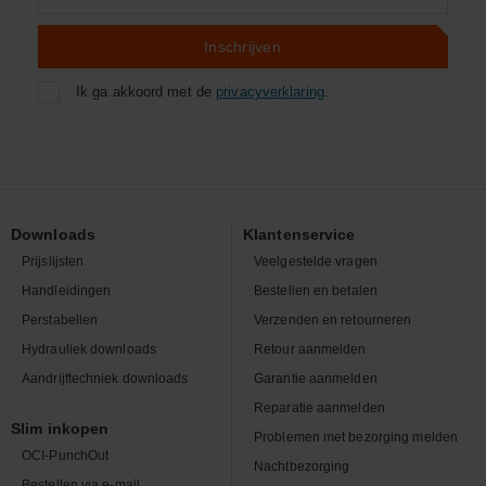
zoeken
Inschrijven
Ik ga akkoord met de
privacyverklaring
.
Downloads
Klantenservice
Prijslijsten
Veelgestelde vragen
Handleidingen
Bestellen en betalen
Perstabellen
Verzenden en retourneren
Hydrauliek downloads
Retour aanmelden
Aandrijftechniek downloads
Garantie aanmelden
Reparatie aanmelden
Slim inkopen
Problemen met bezorging melden
OCI-PunchOut
Nachtbezorging
Bestellen via e-mail