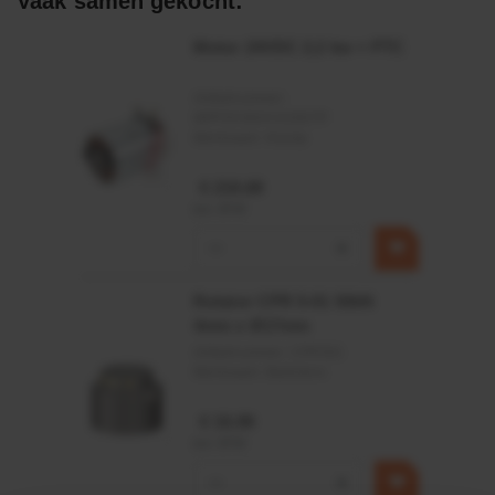
Vaak samen gekocht:
Motor 24VDC 2,2 kw + PTC
Artikelnummer:
MPPDCM24V2200TP
Merknaam:
Kramp
€ 219,68
incl. BTW
−
+
Rotator CPR 5-01 50kN
4mm x Ø17mm
Artikelnummer:
CPR501
Merknaam:
Baltrotors
€ 19,99
incl. BTW
−
+