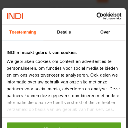
HP 12 MOTOR B14 380VAC
0,25KW
Artikelnummer:
OK9HPA1240
Merknaam:
Emmegi
Toestemming
Details
Over
€ 32,50
incl. BTW
INDI.nl maakt gebruik van cookies
−
+
We gebruiken cookies om content en advertenties te
personaliseren, om functies voor social media te bieden
en om ons websiteverkeer te analyseren. Ook delen we
informatie over uw gebruik van onze site met onze
Onlangs bekeken:
partners voor social media, adverteren en analyse. Deze
partners kunnen deze gegevens combineren met andere
Vergelijken
informatie die u aan ze heeft verstrekt of die ze hebben
Cilindrische inbusbout
verzameld op basis van uw gebruik van hun services.
M8x100 12.9 zwart DIN912
Artikelnummer:
9128100129B
Merknaam:
Kramp