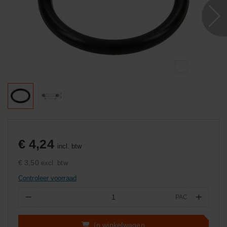
€ 4,24
incl. btw
€ 3,50
excl. btw
Controleer voorraad
−
+
PAC
Aantal
In winkelwagen