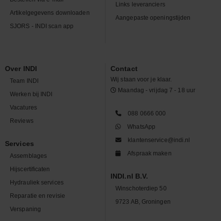
Links leveranciers
Artikelgegevens downloaden
Aangepaste openingstijden
SJORS - INDI scan app
Over INDI
Contact
Wij staan voor je klaar.
Team INDI
Maandag - vrijdag 7 - 18 uur
Werken bij INDI
Vacatures
088 0666 000
Reviews
WhatsApp
klantenservice@indi.nl
Services
Afspraak maken
Assemblages
Hijscertificaten
INDI.nl B.V.
Hydrauliek services
Winschoterdiep 50
Reparatie en revisie
9723 AB, Groningen
Verspaning