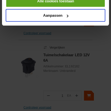
Alle cookies toestaan
Aanpassen
−
+
EA
Aantal
Controleer voorraad
Vergelijken
Tuimelschakelaar LED 12V
6A
Artikelnummer:
EL192182
Merknaam:
Unbranded
−
+
EA
Aantal
Controleer voorraad