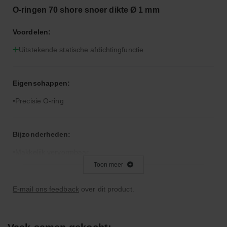
O-ringen 70 shore snoer dikte Ø 1 mm
Voordelen:
Uitstekende statische afdichtingfunctie
Eigenschappen:
Precisie O-ring
Bijzonderheden:
Makkelijk vervormbaar
Toon meer
Toepassingsgebied:
E-mail ons feedback
over dit product.
Statische en dynamische afdichting
Afdichtingen voor synthetische- en natuurlijke oliën