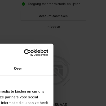
Toegang tot orderhistorie en lijsten
Account aanmaken
Inloggen
Over
 media te bieden en om ons
ze partners voor social
Vergelijken
nformatie die u aan ze heeft
Vest 5-Safety maat 58 AAR