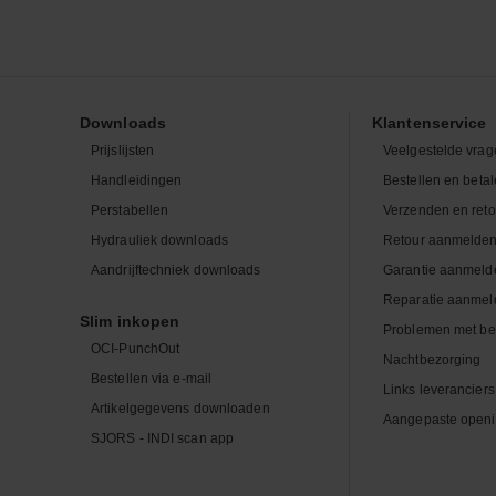
Downloads
Klantenservice
Prijslijsten
Veelgestelde vrag
Handleidingen
Bestellen en beta
Perstabellen
Verzenden en ret
Hydrauliek downloads
Retour aanmelde
Aandrijftechniek downloads
Garantie aanmeld
Reparatie aanmel
Slim inkopen
Problemen met be
OCI-PunchOut
Nachtbezorging
Bestellen via e-mail
Links leveranciers
Artikelgegevens downloaden
Aangepaste openi
SJORS - INDI scan app