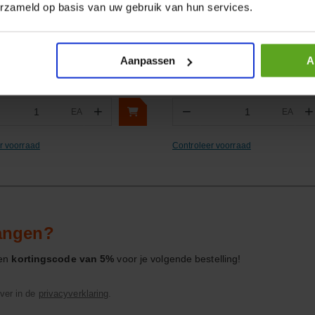
erzameld op basis van uw gebruik van hun services.
ummer:
GV2ME20
Artikelnummer:
G122704
m:
Schneider-Electric
Merknaam:
Grammer
Aanpassen
A
+
−
+
EA
EA
ntal
Aantal
r voorraad
Controleer voorraad
vangen?
een
kortingscode van 5%
voor je volgende bestelling!
ver in de
privacyverklaring
.