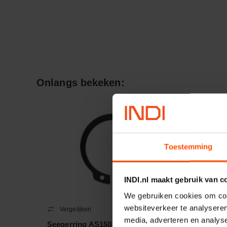
Onlangs bekeken:
Toestemming
INDI.nl maakt gebruik van c
We gebruiken cookies om cont
websiteverkeer te analyseren
Vergelijken
Verge
media, adverteren en analys
Seegerring AS150
Motorbe