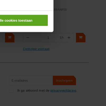
Artikelnummer:
50285469AAR58
Merknaam:
HaVeP
lle cookies toestaan
−
+
EA
Aantal
Controleer voorraad
Product
Inschrijven
zoeken
Ik ga akkoord met de
privacyverklaring
.