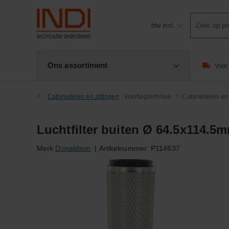
Product
btw incl.
zoeken
Ons assortiment
Voor 
Cabinedelen en zittingen
Voertuigtechniek
Cabinedelen en 
Luchtfilter buiten Ø 64.5x114.
Merk
Donaldson
|
Artikelnummer:
P114637