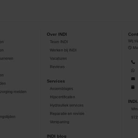
Over INDI
Cont
Wij st
en
Team INDI
Maa
len
Werken bij INDI
ourneren
Vacatures
n
Reviews
en
Services
den
Assemblages
zorging melden
Hijscertificaten
INDI.
Hydrauliek services
Win
Reparatie en revisie
ngstijden
972
Verspaning
INDI blog