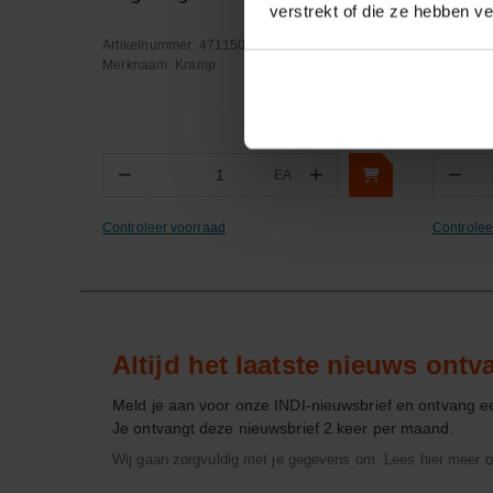
verstrekt of die ze hebben v
Artikelnummer:
471150P001
Artikeln
Merknaam:
Kramp
Merknaa
−
+
−
EA
Aantal
Aa
Controleer voorraad
Controlee
Altijd het laatste nieuws ont
Meld je aan voor onze INDI-nieuwsbrief en ontvang 
Je ontvangt deze nieuwsbrief 2 keer per maand.
Wij gaan zorgvuldig met je gegevens om. Lees hier meer o