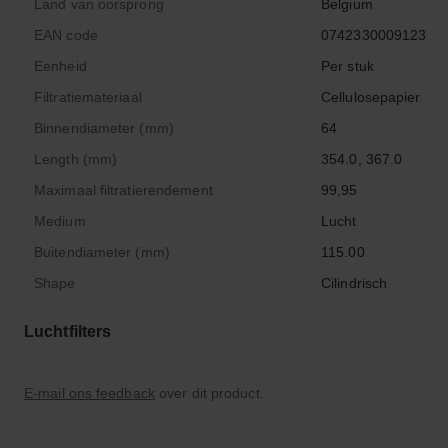
Land van oorsprong
Belgium
EAN code
0742330009123
Eenheid
Per stuk
Filtratiemateriaal
Cellulosepapier
Binnendiameter (mm)
64
Length (mm)
354.0, 367.0
Maximaal filtratierendement
99,95
Medium
Lucht
Buitendiameter (mm)
115.00
Shape
Cilindrisch
Luchtfilters
E-mail ons feedback
over dit product.