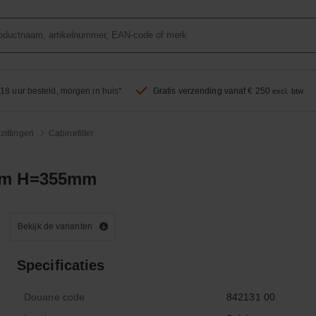
18 uur besteld, morgen in huis*
Gratis verzending vanaf € 250
excl. btw
zittingen
Cabinefilter
5mm H=355mm
Bekijk de varianten
Specificaties
Douane code
842131 00