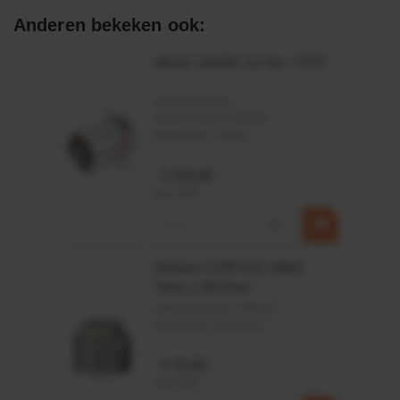
- Kerfslagsterkte> 13 kJ / m
Anderen bekeken ook:
Motor 24VDC 2,2 kw + PTC
Artikelnummer:
MPPDCM24V2200TP
Merknaam:
Kramp
€ 219,68
incl. BTW
−
+
Rotator CPR 5-01 50kN
4mm x Ø17mm
Artikelnummer:
CPR501
Merknaam:
Baltrotors
€ 19,99
incl. BTW