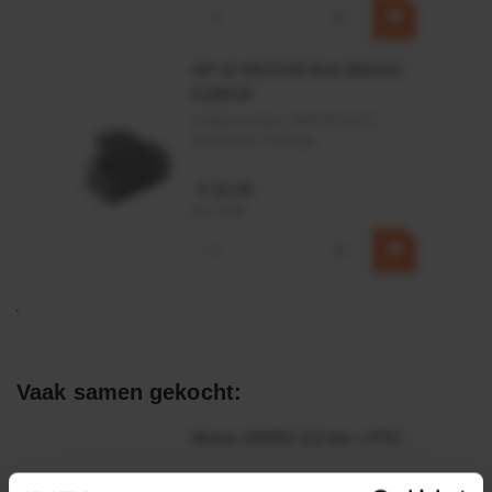
−
+
HP 12 MOTOR B14 380VAC
0,25KW
Artikelnummer:
OK9HPA1240
Merknaam:
Emmegi
€ 32,50
incl. BTW
−
+
Vaak samen gekocht:
Motor 24VDC 2,2 kw + PTC
Artikelnummer: