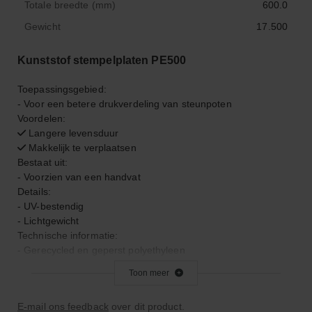
Totale breedte (mm)
600.0
Gewicht
17.500
Kunststof stempelplaten PE500
Toepassingsgebied:
- Voor een betere drukverdeling van steunpoten
Voordelen:
Langere levensduur
Makkelijk te verplaatsen
Bestaat uit:
- Voorzien van een handvat
Details:
- UV-bestendig
- Lichtgewicht
Technische informatie:
- Gerecycled en geperst polyethyleen
- Kwaliteit PE500
Toon meer
- Plastic koord met gele bescherming grip
- Molecuulmassa ~ 0.500.000 g / mol
E-mail ons feedback
over dit product.
- Modulus treksterkte ~ 650 MPa