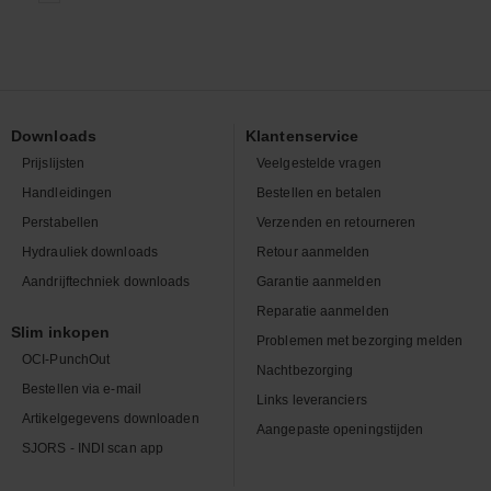
Downloads
Klantenservice
Prijslijsten
Veelgestelde vragen
Handleidingen
Bestellen en betalen
Perstabellen
Verzenden en retourneren
Hydrauliek downloads
Retour aanmelden
Aandrijftechniek downloads
Garantie aanmelden
Reparatie aanmelden
Slim inkopen
Problemen met bezorging melden
OCI-PunchOut
Nachtbezorging
Bestellen via e-mail
Links leveranciers
Artikelgegevens downloaden
Aangepaste openingstijden
SJORS - INDI scan app