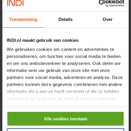
MPPDCM24V2200TP
Merknaam:
Kramp
Toestemming
Details
Over
€ 219,68
incl. BTW
−
+
INDI.nl maakt gebruik van cookies
We gebruiken cookies om content en advertenties te
Rotator CPR 5-01 50kN
personaliseren, om functies voor social media te bieden
4mm x Ø17mm
en om ons websiteverkeer te analyseren. Ook delen we
Artikelnummer:
CPR501
informatie over uw gebruik van onze site met onze
Merknaam:
Baltrotors
partners voor social media, adverteren en analyse. Deze
partners kunnen deze gegevens combineren met andere
€ 19,99
incl. BTW
informatie die u aan ze heeft verstrekt of die ze hebben
verzameld op basis van uw gebruik van hun services.
−
+
HP 12 MOTOR B14 380VAC
Alle cookies toestaan
0,25KW
Artikelnummer:
OK9HPA1240