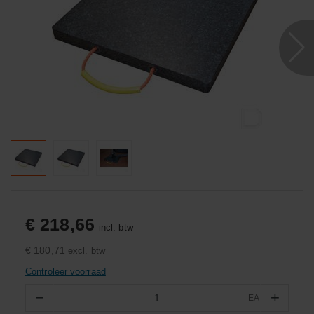
€ 218,66
incl. btw
€ 180,71
excl. btw
Controleer voorraad
−
+
EA
Aantal