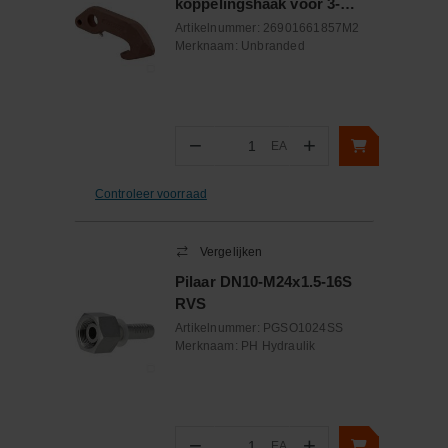
koppelingshaak voor 3-
cilinder
Artikelnummer:
26901661857M2
Merknaam:
Unbranded
−
+
EA
Aantal
Controleer voorraad
Vergelijken
Pilaar DN10-M24x1.5-16S
RVS
Artikelnummer:
PGSO1024SS
Merknaam:
PH Hydraulik
−
+
EA