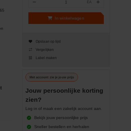
−
+
EA
Aantal
65
In winkelwagen
en
Opslaan op lijst
Vergelijken
Label maken
Met account zie je jouw prijs
t
Jouw persoonlijke korting
zien?
Log in of maak een zakelijk account aan.
Bekijk jouw persoonlijke prijs
Sneller bestellen en herhalen