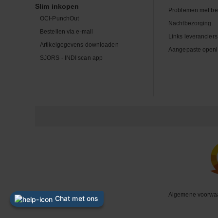
Slim inkopen
Problemen met be
OCI-PunchOut
Nachtbezorging
Bestellen via e-mail
Links leveranciers
Artikelgegevens downloaden
Aangepaste openi
SJORS - INDI scan app
Algemene voorwa