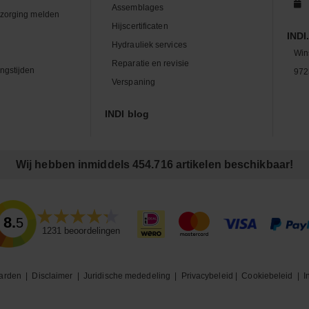
Assemblages
zorging melden
Hijscertificaten
INDI.
Hydrauliek services
Win
Reparatie en revisie
ngstijden
972
Verspaning
INDI blog
Wij hebben inmiddels 454.716 artikelen beschikbaar!
8.5
1231
beoordelingen
arden
|
Disclaimer
|
Juridische mededeling
|
Privacybeleid
|
Cookiebeleid
|
I