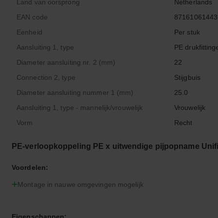
Land van oorsprong
Netherlands
EAN code
87161061443
Eenheid
Per stuk
Aansluiting 1, type
PE drukfitting
Diameter aansluiting nr. 2 (mm)
22
Connection 2, type
Stijgbuis
Diameter aansluiting nummer 1 (mm)
25.0
Aansluiting 1, type - mannelijk/vrouwelijk
Vrouwelijk
Vorm
Recht
PE-verloopkoppeling PE x uitwendige pijpopname Unifi
Voordelen:
Montage in nauwe omgevingen mogelijk
Eigenschappen: