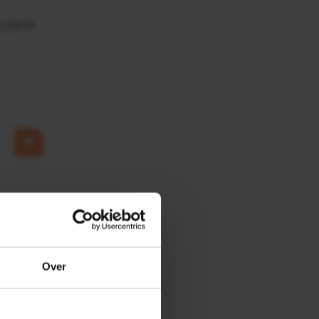
0,25KW
Over