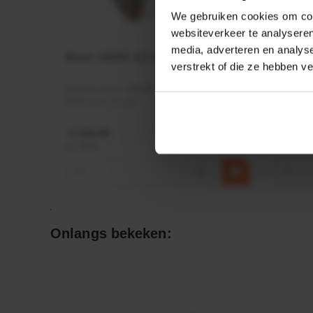
We gebruiken cookies om cont
websiteverkeer te analyseren
media, adverteren en analys
Motor 24VDC 2,2 kw + PTC
Rotato
verstrekt of die ze hebben v
Ø17mm
Artikelnummer:
MPPDCM24V2200TP
Artikeln
Merknaam:
Kramp
Merknaa
€ 219,68
€ 19,99
incl. BTW
incl. BTW
−
+
−
Onlangs bekeken: