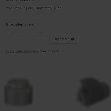
Werkdruk bij 20°C maximaal 10bar
Bijzonderheden:
Slanke bouwvorm wartel
Toon meer
Toepassingsgebied:
E-mail ons feedback
over dit product.
Overgang van PP-buis naar 15-22 mm messing