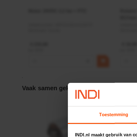
Motor 24VDC 2,2 kw + PTC
Rotato
Ø17mm
Artikelnummer:
MPPDCM24V2200TP
Artikeln
Merknaam:
Kramp
Merknaa
€ 219,68
€ 19,99
incl. BTW
incl. BTW
−
+
−
Vaak samen gekocht:
Toestemming
INDI.nl maakt gebruik van c