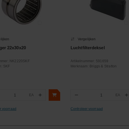
lijken
Vergelijken
ger 22x30x20
Luchtfilterdeksel
ummer:
NK2220SKF
Artikelnummer:
591659
m:
SKF
Merknaam:
Briggs & Stratton
+
−
+
EA
EA
ntal
Aantal
r voorraad
Controleer voorraad