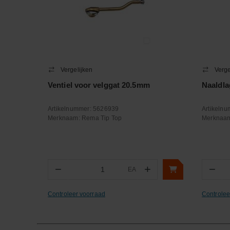
Vergelijken
Verge
Ventiel voor velggat 20.5mm
Naaldla
Artikelnummer:
5626939
Artikeln
Merknaam:
Rema Tip Top
Merknaa
−
+
−
EA
Aantal
Aa
Controleer voorraad
Controlee