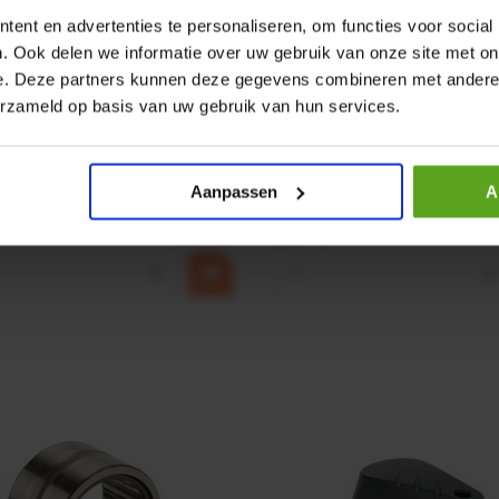
ent en advertenties te personaliseren, om functies voor social
. Ook delen we informatie over uw gebruik van onze site met on
e. Deze partners kunnen deze gegevens combineren met andere i
r CPR 5-01 50kN 4mm x
HP 12 MOTOR B14 380VAC 
erzameld op basis van uw gebruik van hun services.
ummer:
CPR501
Artikelnummer:
OK9HPA1240
m:
Baltrotors
Merknaam:
Emmegi
Aanpassen
A
€ 32,50
incl. BTW
+
−
+