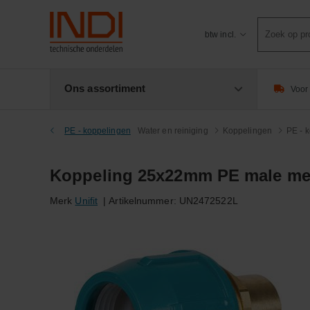
Product
btw incl.
zoeken
Ons assortiment
Voor 
PE - koppelingen
Water en reiniging
Koppelingen
PE - 
Koppeling 25x22mm PE male me
Merk
Unifit
|
Artikelnummer:
UN2472522L