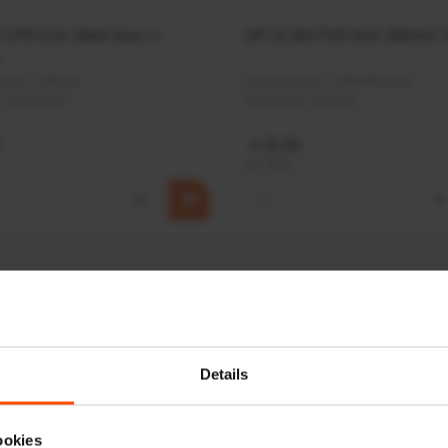
r CPR 5-01 50kN 4mm x
HP 12 MOTOR B14 380VAC 
ummer:
CPR501
Artikelnummer:
OK9HPA1240
m:
Baltrotors
Merknaam:
Emmegi
€ 32,50
incl. BTW
+
−
+
Details
ookies