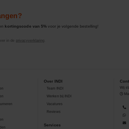
vangen?
een
kortingscode van 5%
voor je volgende bestelling!
ver in de
privacyverklaring
.
Over INDI
Cont
Wij st
en
Team INDI
Maa
len
Werken bij INDI
ourneren
Vacatures
n
Reviews
en
Services
den