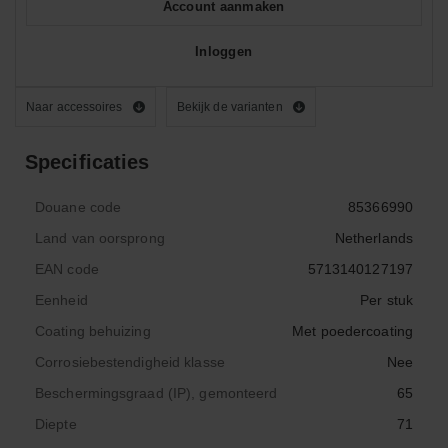
Account aanmaken
Inloggen
Naar accessoires
Bekijk de varianten
Specificaties
Douane code
85366990
Land van oorsprong
Netherlands
EAN code
5713140127197
Eenheid
Per stuk
Coating behuizing
Met poedercoating
Corrosiebestendigheid klasse
Nee
Beschermingsgraad (IP), gemonteerd
65
Diepte
71