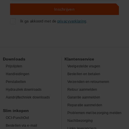
Inschrijven
Ik ga akkoord met de
privacyverklaring
.
Downloads
Klantenservice
Prijslijsten
Veelgestelde vragen
Handleidingen
Bestellen en betalen
Perstabellen
Verzenden en retourneren
Hydrauliek downloads
Retour aanmelden
Aandrijftechniek downloads
Garantie aanmelden
Reparatie aanmelden
Slim inkopen
Problemen met bezorging melden
OCI-PunchOut
Nachtbezorging
Bestellen via e-mail
Links leveranciers