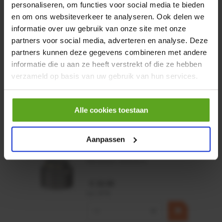
personaliseren, om functies voor social media te bieden
Motor 24VDC 2,2 kw + PTC
en om ons websiteverkeer te analyseren. Ook delen we
informatie over uw gebruik van onze site met onze
Artikelnummer:
partners voor social media, adverteren en analyse. Deze
MPPDCM24V2200TP
partners kunnen deze gegevens combineren met andere
Merknaam:
Kramp
informatie die u aan ze heeft verstrekt of die ze hebben
verzameld op basis van uw gebruik van hun services.
€ 219,68
incl. BTW
−
+
Alle cookies toestaan
Rotator CPR 5-01 50kN
Aanpassen
4mm x Ø17mm
Artikelnummer:
CPR501
Merknaam:
Baltrotors
€ 19,99
incl. BTW
−
+