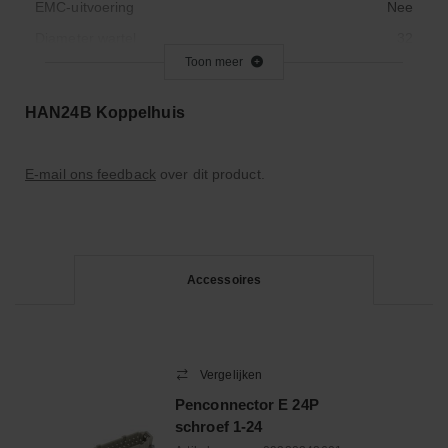
EMC-uitvoering
Nee
Diameter wartel
32
Toon meer
Hoogte
71
Housing colour
Grijs
HAN24B Koppelhuis
Housing material
Aluminium
Vergrendeling
2 klemhaken
E-mail ons feedback
over dit product.
Manufacturer Product ID
19300241432
Material
Aluminium
Bevestigingswijze kabelwartel
Metrisch
Accessoires
Uitvoering
Lage bouwvorm
Aantal leidinginvoeringen
1
Bedrijfstemperatuur
-40.0-125.0
Vergelijken
Positie kabeltoevoer
Bovenop
Penconnector E 24P
Positie van de beugel
Bovendeel (deksel)
schroef 1-24
Reeks
HAN 24B