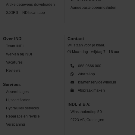
Artikelgegevens downloaden
Aangepaste openingstijden
SJORS - INDI scan app
Over INDI
Contact
Wij staan voor je klaar.
Team INDI
Maandag - vrijdag 7 - 18 uur
Werken bij INDI
Vacatures
088 0666 000
Reviews
WhatsApp
klantenservice@indi.nl
Services
Afspraak maken
Assemblages
Hijscertificaten
INDI.nl B.V.
Hydrauliek services
Winschoterdiep 50
Reparatie en revisie
9723 AB, Groningen
Verspaning