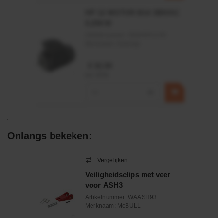
HP 12 MOTOR B14 380VAC
0,25KW
Artikelnummer:
OK9HPA1240
Merknaam:
Emmegi
€ 32,50
incl. BTW
−
+
Onlangs bekeken:
Vergelijken
Veiligheidsclips met veer
voor ASH3
Artikelnummer:
WAASH93
Merknaam:
McBULL