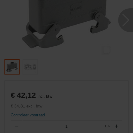
€ 42,12
incl. btw
€ 34,81
excl. btw
Controleer voorraad
−
+
EA
Aantal