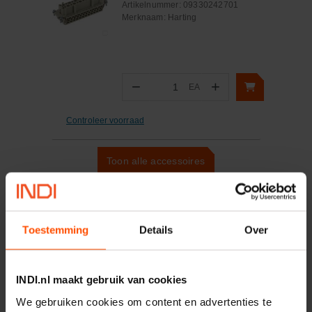
Artikelnummer:
09330242701
Merknaam:
Harting
−
+
EA
Aantal
Controleer voorraad
Toon alle accessoires
4
van
6
zichtbaar
Toestemming
Details
Over
INDI.nl maakt gebruik van cookies
We gebruiken cookies om content en advertenties te
Vaak samen gekocht: