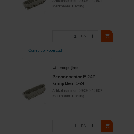
Artikelnummer:
09330242601
Merknaam:
Harting
Size
24 B
Type
Low construction
Uitvoering behuizing
Stekkerhouder
−
+
Type vergrendeling
Dwarsbeugel
EA
Aantal
UV-bestendig
Nee
Controleer voorraad
Breedte
43.0
Met wartel
Nee
Vergelijken
Met afstandsstuk
Nee
Penconnector E 24P
Met scharnierend deksel
Nee
krimpklem 1-24
Met afdichting
Nee
Artikelnummer:
09330242602
Merknaam:
Harting
−
+
EA
Aantal