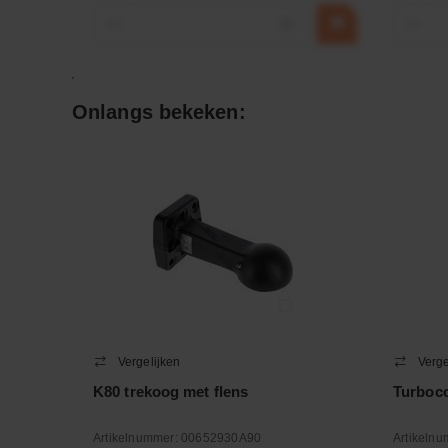
−
+
−
Onlangs bekeken:
Vergelijken
Verge
K80 trekoog met flens
Turboc
Artikelnummer:
00652930A90
Artikeln