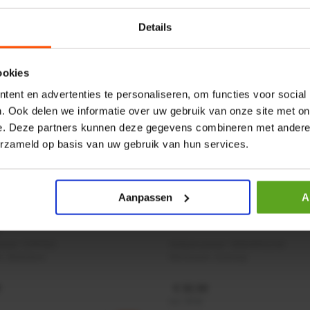
Details
ookies
ent en advertenties te personaliseren, om functies voor social
. Ook delen we informatie over uw gebruik van onze site met on
e. Deze partners kunnen deze gegevens combineren met andere i
erzameld op basis van uw gebruik van hun services.
Aanpassen
A
r CPR 5-01 50kN 4mm x
HP 12 MOTOR B14 380VAC 
ummer:
CPR501
Artikelnummer:
OK9HPA1240
m:
Baltrotors
Merknaam:
Emmegi
€ 32,50
incl. BTW