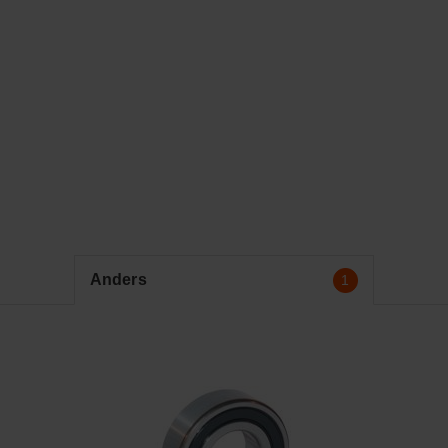
Maximale draaisnelheid
4300
Origineel nummer
618142RS1
Outside diameter (mm)
90.000
Verpakking (st.)
1
Code interne radiale speling
CN
Nasmeerbaar
Nee
Aantal rijen
1
Dichting
2RS
Gewicht
0.1403
Anders
1
Width (mm)
10.000