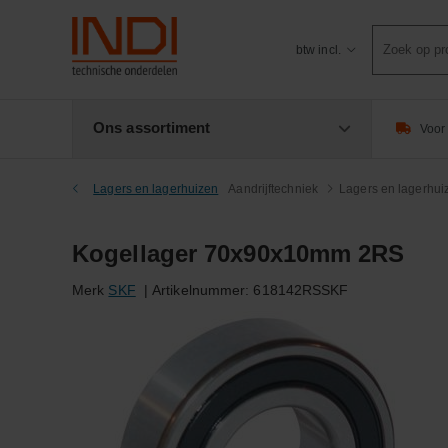
Product
btw incl.
zoeken
Ons assortiment
Voor 
Lagers en lagerhuizen
Aandrijftechniek
Lagers en lagerhui
Kogellager 70x90x10mm 2RS
Merk
SKF
|
Artikelnummer:
618142RSSKF