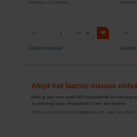
Merknaam:
Scharmüller
Merknaa
−
+
−
EA
Aantal
Aa
Controleer voorraad
Controlee
Altijd het laatste nieuws ont
Meld je aan voor onze INDI-nieuwsbrief en ontvang 
Je ontvangt deze nieuwsbrief 2 keer per maand.
Wij gaan zorgvuldig met je gegevens om. Lees hier meer o