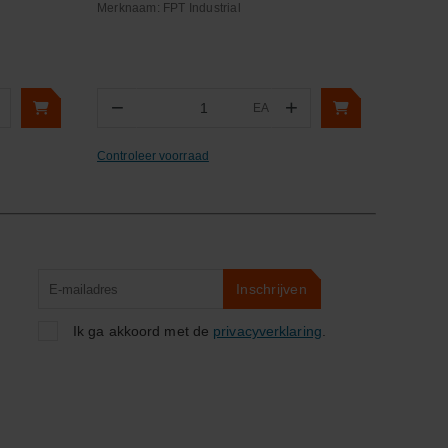
Merknaam:
FPT Industrial
−
+
EA
Aantal
Controleer voorraad
Product
Inschrijven
zoeken
Ik ga akkoord met de
privacyverklaring
.