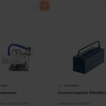
+
−
+
lijken
Vergelijken
ompressor
Gereedschapskist 630x200
ummer:
5802741344FPT
Artikelnummer:
HG305S