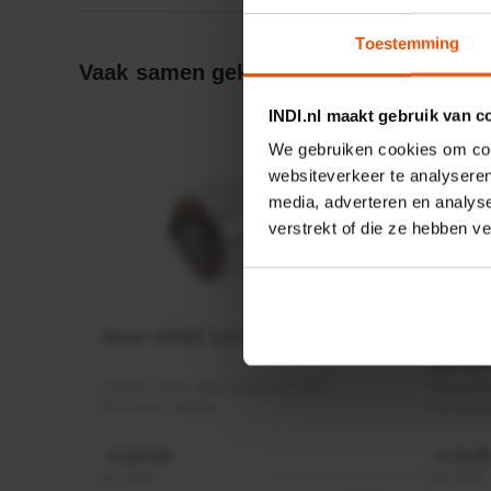
Toestemming
Vaak samen gekocht:
INDI.nl maakt gebruik van c
We gebruiken cookies om cont
websiteverkeer te analyseren
media, adverteren en analys
verstrekt of die ze hebben v
Motor 24VDC 2,2 kw + PTC
Rotato
Ø17mm
Artikelnummer:
MPPDCM24V2200TP
Artikeln
Merknaam:
Kramp
Merknaa
€ 219,68
€ 19,99
incl. BTW
incl. BTW