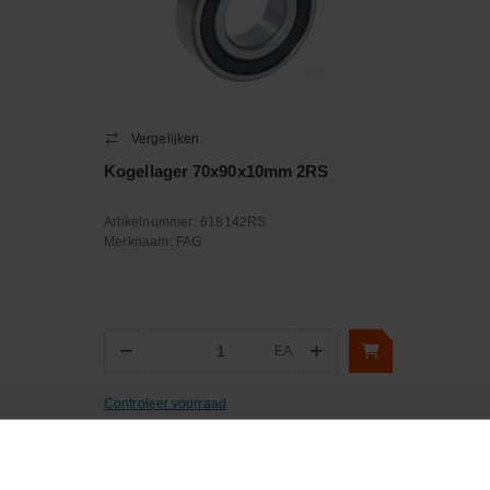
Vergelijken
Kogellager 70x90x10mm 2RS
Artikelnummer:
618142RS
Merknaam:
FAG
−
+
EA
Aantal
Controleer voorraad