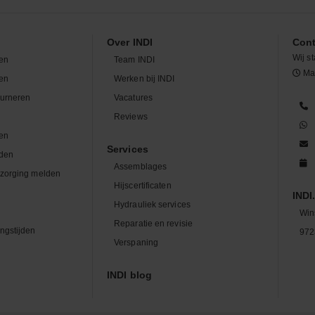
Over INDI
Cont
Wij st
en
Team INDI
Maa
len
Werken bij INDI
ourneren
Vacatures
n
Reviews
en
Services
den
Assemblages
zorging melden
Hijscertificaten
INDI.
Hydrauliek services
Win
Reparatie en revisie
ngstijden
972
Verspaning
INDI blog