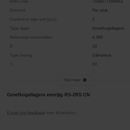
EAN code
7316577100412
Eenheid
Per stuk
Content in sale unit (pcs)
1
Type lager
Groefkogellagers
Referentie toerentallen
4.300
B
10
Type boring
Cilindrisch
D
90
ds
70
Toon meer
Vorm binnenring
Cilindrisch
Inside diameter (mm)
70.000
Groefkogellagers eenrijig RS-2RS CN
Snelheid beperken
71,7
Basic Load Dynamic
12.100
E-mail ons feedback
over dit product.
Basic Load Static
10.000
Material
Staal