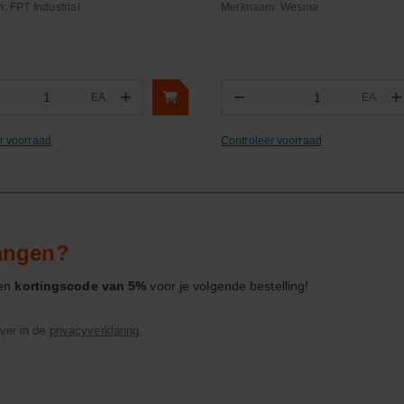
m:
FPT Industrial
Merknaam:
Wesma
+
−
+
EA
EA
ntal
Aantal
r voorraad
Controleer voorraad
vangen?
een
kortingscode van 5%
voor je volgende bestelling!
ver in de
privacyverklaring
.