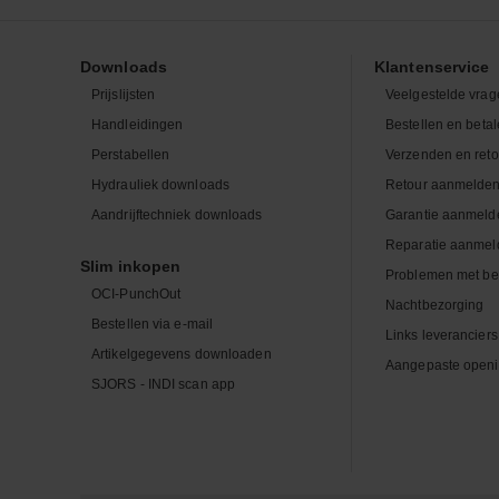
Downloads
Klantenservice
Prijslijsten
Veelgestelde vrag
Handleidingen
Bestellen en beta
Perstabellen
Verzenden en ret
Hydrauliek downloads
Retour aanmelde
Aandrijftechniek downloads
Garantie aanmeld
Reparatie aanmel
Slim inkopen
Problemen met be
OCI-PunchOut
Nachtbezorging
Bestellen via e-mail
Links leveranciers
Artikelgegevens downloaden
Aangepaste openi
SJORS - INDI scan app