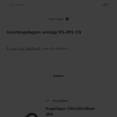
ds (mm)
130
Vorm binnenring
Cilindrisch
Toon meer
Binnendiameter (mm)
130.000
Snelheid beperken
36,7
Groefkogellagers eenrijig RS-2RS CN
Basic Load Dynamic
37.700
Basic Load Static
43.000
E-mail ons feedback
over dit product.
Materiaal
Staal
Maximale draaisnelheid
2200
Origineel nummer
618262RS1
Anders
Buitendiameter (mm)
165.000
Verpakking (st.)
1
Code interne radiale speling
CN
Vergelijken
Nasmeerbaar
Nee
Kogellager 130x165x18mm
Aantal rijen
1
2RS