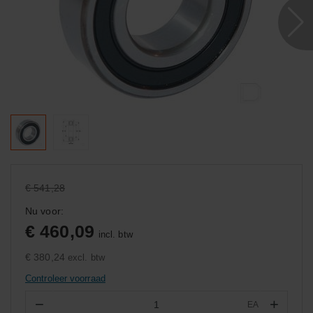
€ 541,28
Nu voor:
€ 460,09
incl. btw
€ 380,24
excl. btw
Controleer voorraad
−
+
EA
Aantal