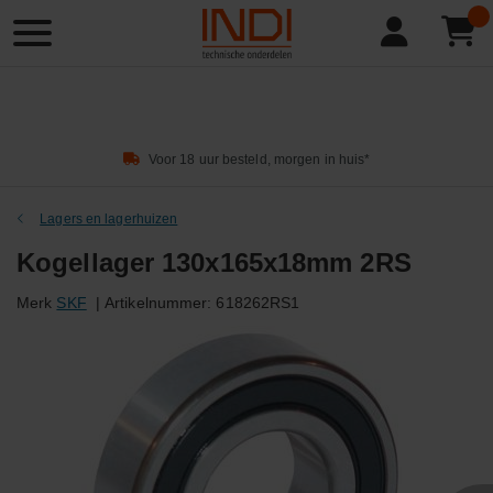
Product
zoeken
Voor 18 uur besteld, morgen in huis*
Lagers en lagerhuizen
Kogellager 130x165x18mm 2RS
Merk
SKF
|
Artikelnummer:
618262RS1