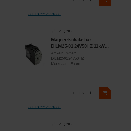
EA
Aantal
Controleer voorraad
Vergelijken
Magneetschakelaar
DILM25-01 24V50HZ 11kW
0M 1V
Artikelnummer:
DILM250124V50HZ
Merknaam:
Eaton
−
+
EA
Aantal
Controleer voorraad
Vergelijken