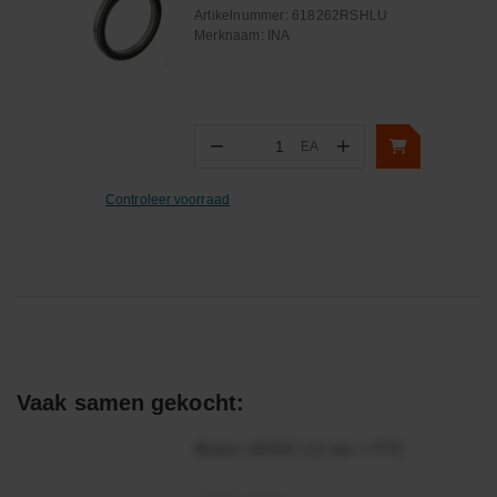
Dichting
2RS
Artikelnummer:
618262RSHLU
Merknaam:
INA
Gewicht
0.765
Breedte (mm)
18.000
−
+
EA
Aantal
Controleer voorraad
Vaak samen gekocht:
Motor 24VDC 2,2 kw + PTC