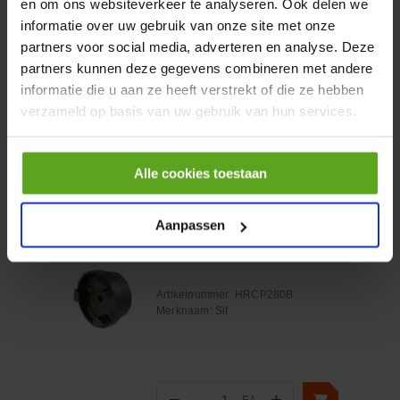
en om ons websiteverkeer te analyseren. Ook delen we
Merknaam:
Emmegi
informatie over uw gebruik van onze site met onze
partners voor social media, adverteren en analyse. Deze
€ 32,50
partners kunnen deze gegevens combineren met andere
incl. BTW
informatie die u aan ze heeft verstrekt of die ze hebben
−
+
verzameld op basis van uw gebruik van hun services.
Alle cookies toestaan
Onlangs bekeken:
Aanpassen
Vergelijken
Koppelingsnaaf HRCP280B
Artikelnummer:
HRCP280B
Merknaam:
Sit
−
+