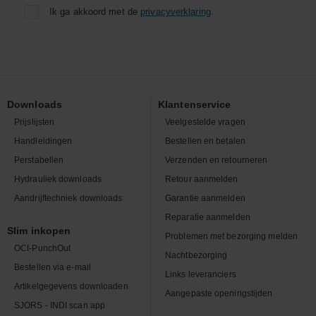
Ik ga akkoord met de
privacyverklaring
.
Downloads
Klantenservice
Prijslijsten
Veelgestelde vragen
Handleidingen
Bestellen en betalen
Perstabellen
Verzenden en retourneren
Hydrauliek downloads
Retour aanmelden
Aandrijftechniek downloads
Garantie aanmelden
Reparatie aanmelden
Slim inkopen
Problemen met bezorging melden
OCI-PunchOut
Nachtbezorging
Bestellen via e-mail
Links leveranciers
Artikelgegevens downloaden
Aangepaste openingstijden
SJORS - INDI scan app