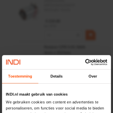
Artikelnummer:
MPPDCM24V2200TP
Merknaam:
Kramp
€ 219,68
incl. BTW
−
+
Rotator CPR 5-01 50kN
4mm x Ø17mm
Artikelnummer:
CPR501
Merknaam:
Baltrotors
€ 19,99
Toestemming
Details
Over
incl. BTW
−
+
INDI.nl maakt gebruik van cookies
HP 12 MOTOR B14 380VAC
We gebruiken cookies om content en advertenties te
0,25KW
personaliseren, om functies voor social media te bieden
Artikelnummer:
OK9HPA1240