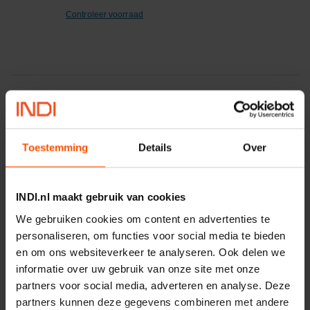
Controleer voorraad
Vaak samen gekocht:
Toestemming
Details
Over
Motor 24VDC 2,2 kw + PTC
INDI.nl maakt gebruik van cookies
Artikelnummer:
MPPDCM24V2200TP
We gebruiken cookies om content en advertenties te
Merknaam:
Kramp
personaliseren, om functies voor social media te bieden
en om ons websiteverkeer te analyseren. Ook delen we
€ 219,68
informatie over uw gebruik van onze site met onze
incl. BTW
partners voor social media, adverteren en analyse. Deze
−
+
partners kunnen deze gegevens combineren met andere