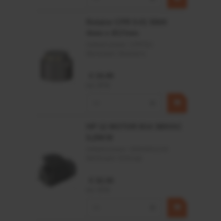
Aantal rijen
1
Dichting
Open
Rotator CPR 5-01 50kN
Gewicht
4mm x Ø17mm
7.9717
Artikelnummer:
CPR501
Breedte (mm)
49.000
Merknaam:
Baltrotors
€ 19,99
incl. BTW
−
+
HP 12 MOTOR B14 380VAC
0,25KW
Artikelnummer:
OK9HPA1240
Merknaam:
Emmegi
€ 32,50
incl. BTW
−
+