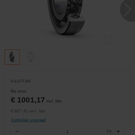
€ 1177,84
Nu voor:
€ 1001,17
incl. btw
€ 827,41
excl. btw
Controleer voorraad
−
+
EA
Aantal