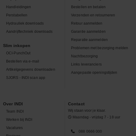
Handleidingen
Bestellen en betalen
Perstabellen
Verzenden en retourneren
Hydrauliek downloads
Retour aanmelden
Aandrijftechniek downloads
Garantie aanmelden
Reparatie aanmelden
Slim inkopen
Problemen met bezorging melden
OCI-PunchOut
Nachtbezorging
Bestellen via e-mail
Links leveranciers
Artikelgegevens downloaden
Aangepaste openingstijden
SJORS - INDI scan app
Over INDI
Contact
Wij staan voor je klaar.
Team INDI
Maandag - vrijdag 7 - 18 uur
Werken bij INDI
Vacatures
088 0666 000
Reviews