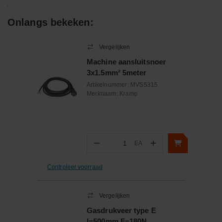
Onlangs bekeken:
Vergelijken
Machine aansluitsnoer
3x1.5mm² 5meter
Artikelnummer:
MVS5315
Merknaam:
Kramp
−
+
EA
Aantal
Controleer voorraad
Vergelijken
Gasdrukveer type E
l=500mm F=180N