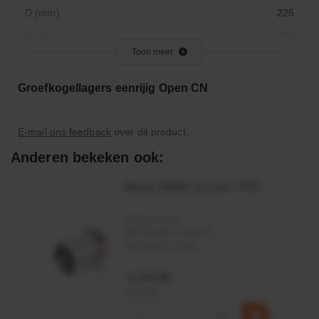
D (mm)
225
ds (mm)
105
Toon meer
Vorm binnenring
Cilindrisch
Binnendiameter (mm)
105.000
Groefkogellagers eenrijig Open CN
Snelheid beperken
66,7
Basic Load Dynamic
30.500
E-mail ons feedback
over dit product.
Basic Load Static
33.000
Anderen bekeken ook:
Materiaal
Staal
Motor 24VDC 2,2 kw + PTC
Maximale draaisnelheid
4000
Origineel nummer
6321
Artikelnummer:
Buitendiameter (mm)
MPPDCM24V2200TP
225.000
Merknaam:
Kramp
Verpakking (st.)
1
€ 219,68
Code interne radiale speling
CN
incl. BTW
Nasmeerbaar
Ja
−
+