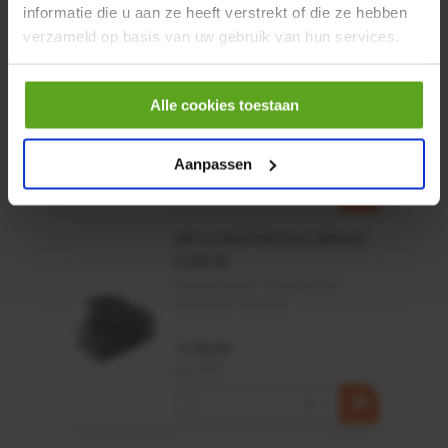
informatie die u aan ze heeft verstrekt of die ze hebben
Rotator CPR 5-01 50kN
verzameld op basis van uw gebruik van hun services.
4mm x Ø17mm
Artikelnummer:
CPR501
Merknaam:
Baltrotors
Alle cookies toestaan
€ 19,99
incl. BTW
Aanpassen
−
+
HP 12 MOTOR B14 380VAC
0,25KW
Artikelnummer:
OK9HPA1240
Merknaam:
Emmegi
€ 32,50
incl. BTW
−
+