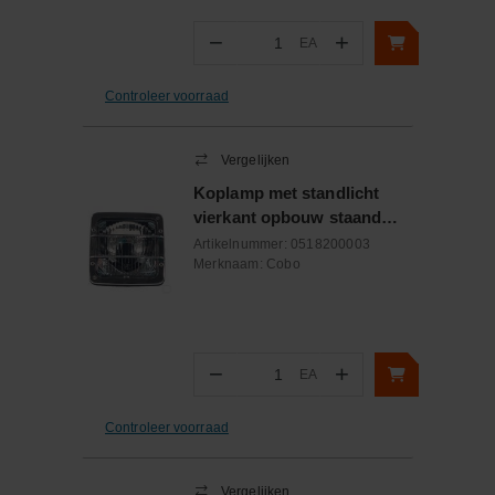
−
+
EA
Aantal
Controleer voorraad
Vergelijken
Koplamp met standlicht
vierkant opbouw staand
verchroomd
Artikelnummer:
0518200003
Merknaam:
Cobo
−
+
EA
Aantal
Controleer voorraad
Vergelijken