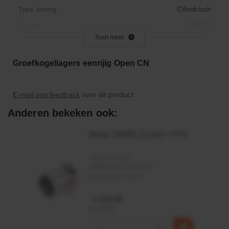
Type boring
Cilindrisch
D (mm)
28.575
Toon meer
ds (mm)
12,7
Vorm binnenring
Cilindrisch
Groefkogellagers eenrijig Open CN
Binnendiameter (Inch)
1/2
Binnendiameter (mm)
12.700
E-mail ons feedback
over dit product.
Basic Load Dynamic
5.110
Anderen bekeken ook:
Basic Load Static
2.390
Motor 24VDC 2,2 kw + PTC
Fabrikant
Schaeffler
Materiaal
Staal
Artikelnummer:
Maximale draaisnelheid
MPPDCM24V2200TP
37500
Merknaam:
Kramp
Max. Gebruikstemperatuur
120
€ 219,68
Minimale werktemperatuur
- 30
incl. BTW
Buitendiameter (Inch)
1-1/8
−
+