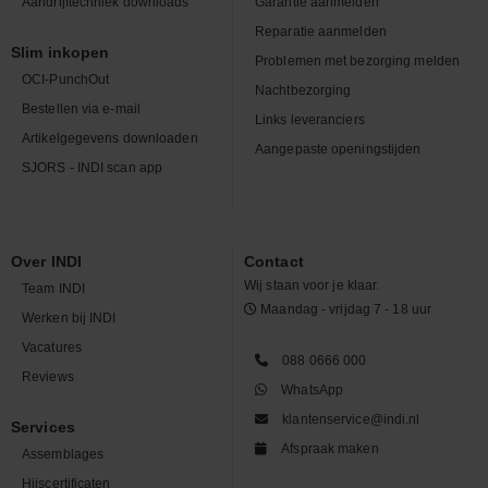
Aandrijftechniek downloads
Garantie aanmelden
Reparatie aanmelden
Slim inkopen
Problemen met bezorging melden
OCI-PunchOut
Nachtbezorging
Bestellen via e-mail
Links leveranciers
Artikelgegevens downloaden
Aangepaste openingstijden
SJORS - INDI scan app
Over INDI
Contact
Wij staan voor je klaar.
Team INDI
Maandag - vrijdag 7 - 18 uur
Werken bij INDI
Vacatures
088 0666 000
Reviews
WhatsApp
klantenservice@indi.nl
Services
Afspraak maken
Assemblages
Hijscertificaten