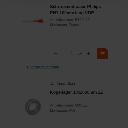
Schroevendraaier Philips
PH1 100mm lang VDE
Artikelnummer:
E165415
Merknaam:
Expert
−
+
EA
Aantal
Controleer voorraad
Vergelijken
Kogellager 10x26x8mm 2Z
Artikelnummer:
6000ZZ
Merknaam:
FAG