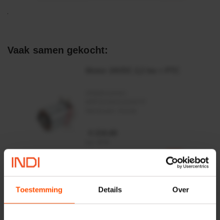
Vaak samen gekocht:
Motor 24VDC 2,2 kw + PTC
Artikelnummer:
MPPDCM24V2200TP
Merknaam:
Kramp
€ 219,68
incl. BTW
−
+
Rotator CPR 5-01 50kN
Toestemming
Details
Over
4mm x Ø17mm
Artikelnummer:
CPR501
Merknaam:
Baltrotors