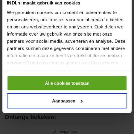
INDI.nl maakt gebruik van cookies
€ 19,99
We gebruiken cookies om content en advertenties te
incl. BTW
personaliseren, om functies voor social media te bieden
−
+
en om ons websiteverkeer te analyseren. Ook delen we
informatie over uw gebruik van onze site met onze
partners voor social media, adverteren en analyse. Deze
HP 12 MOTOR B14 380VAC
0,25KW
partners kunnen deze gegevens combineren met andere
informatie die u aan ze heeft verstrekt of die ze hebben
Artikelnummer:
OK9HPA1240
Merknaam:
Emmegi
verzameld op basis van uw gebruik van hun services.
€ 32,50
incl. BTW
Alle cookies toestaan
−
+
Aanpassen
Onlangs bekeken:
Vergelijken