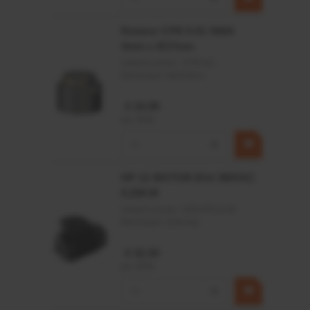
Buitendiameter (mm)
28.575
Verpakking (st.)
1
Rotator CPR 5-01 50kN
Code interne radiale speling
4mm x Ø17mm
CN
Artikelnummer:
CPR501
Nasmeerbaar
Ja
Merknaam:
Baltrotors
Aantal rijen
1
€ 19,99
Dichting
Open
incl. BTW
Breedte (Inch)
1/4
−
+
Breedte (mm)
6.350
HP 12 MOTOR B14 380VAC
0,25KW
Artikelnummer:
OK9HPA1240
Merknaam:
Emmegi
€ 32,50
incl. BTW
−
+