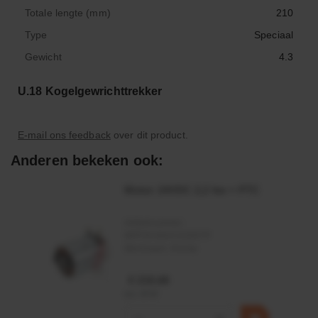
Totale lengte (mm)
210
Type
Speciaal
Gewicht
4.3
U.18 Kogelgewrichttrekker
E-mail ons feedback
over dit product.
Anderen bekeken ook:
Motor 24VDC 2,2 kw + PTC
Artikelnummer:
MPPDCM24V2200TP
Merknaam:
Kramp
€ 219,68
incl. BTW