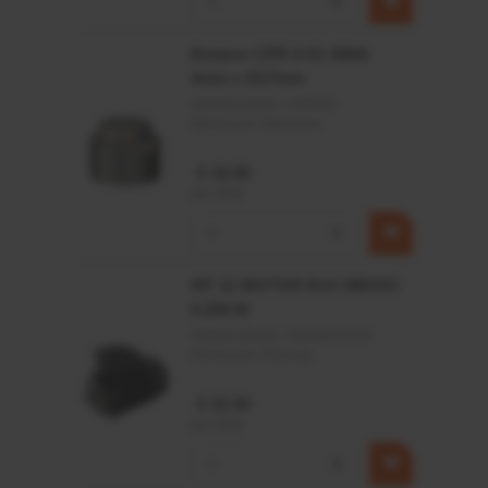
−
+
Rotator CPR 5-01 50kN
4mm x Ø17mm
Artikelnummer:
CPR501
Merknaam:
Baltrotors
€ 19,99
incl. BTW
−
+
HP 12 MOTOR B14 380VAC
0,25KW
Artikelnummer:
OK9HPA1240
Merknaam:
Emmegi
€ 32,50
incl. BTW
−
+