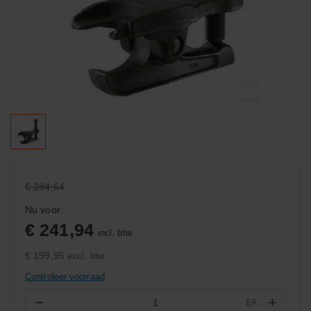
€ 284,64
Nu voor:
€ 241,94
incl. btw
€ 199,95
excl. btw
Controleer voorraad
−
+
EA
Aantal