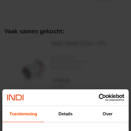
Vaak samen gekocht:
Motor 24VDC 2,2 kw + PTC
Artikelnummer:
MPPDCM24V2200TP
Merknaam:
Kramp
€ 219,68
incl. BTW
−
+
Rotator CPR 5-01 50kN
Toestemming
Details
Over
4mm x Ø17mm
Artikelnummer:
CPR501
Merknaam:
Baltrotors