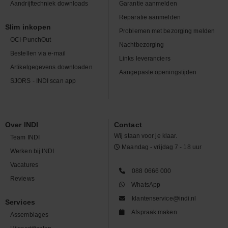
Aandrijftechniek downloads
Garantie aanmelden
Reparatie aanmelden
Slim inkopen
Problemen met bezorging melden
OCI-PunchOut
Nachtbezorging
Bestellen via e-mail
Links leveranciers
Artikelgegevens downloaden
Aangepaste openingstijden
SJORS - INDI scan app
Over INDI
Contact
Wij staan voor je klaar.
Team INDI
Maandag - vrijdag 7 - 18 uur
Werken bij INDI
Vacatures
088 0666 000
Reviews
WhatsApp
klantenservice@indi.nl
Services
Afspraak maken
Assemblages