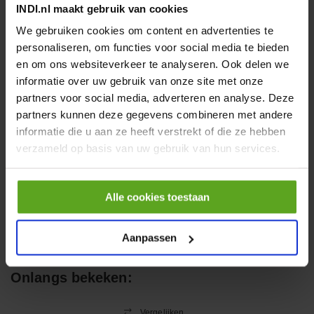
INDI.nl maakt gebruik van cookies
€ 19,99
We gebruiken cookies om content en advertenties te
incl. BTW
personaliseren, om functies voor social media te bieden
−
+
en om ons websiteverkeer te analyseren. Ook delen we
informatie over uw gebruik van onze site met onze
partners voor social media, adverteren en analyse. Deze
HP 12 MOTOR B14 380VAC
partners kunnen deze gegevens combineren met andere
0,25KW
informatie die u aan ze heeft verstrekt of die ze hebben
Artikelnummer:
OK9HPA1240
Merknaam:
Emmegi
verzameld op basis van uw gebruik van hun services.
€ 32,50
incl. BTW
Alle cookies toestaan
−
+
Aanpassen
Onlangs bekeken:
Vergelijken