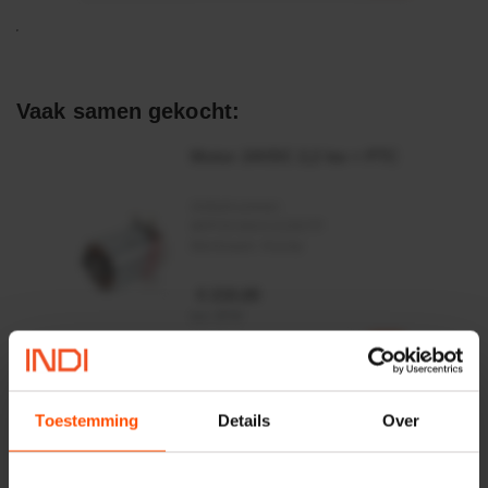
Vaak samen gekocht:
Motor 24VDC 2,2 kw + PTC
Artikelnummer:
MPPDCM24V2200TP
Merknaam:
Kramp
€ 219,68
incl. BTW
−
+
Rotator CPR 5-01 50kN
Toestemming
Details
Over
4mm x Ø17mm
Artikelnummer:
CPR501
Merknaam:
Baltrotors