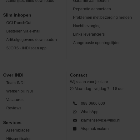
Aandrijftechniek downloads
Garantie aanmelden
Reparatie aanmelden
Slim inkopen
Problemen met bezorging melden
OCI-PunchOut
Nachtbezorging
Bestellen via e-mail
Links leveranciers
Artikelgegevens downloaden
Aangepaste openingstijden
SJORS - INDI scan app
Over INDI
Contact
Wij staan voor je klaar.
Team INDI
Maandag - vrijdag 7 - 18 uur
Werken bij INDI
Vacatures
088 0666 000
Reviews
WhatsApp
klantenservice@indi.nl
Services
Afspraak maken
Assemblages
Hijscertificaten