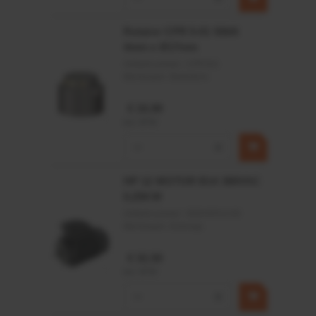
Rotator CPR 5-01 50kN
4mm x Ø17mm
Artikelnummer:
CPR501
Merknaam:
Baltrotors
€ 19,99
incl. BTW
−
+
HP 12 MOTOR B14 380VAC
0,25KW
Artikelnummer:
OK9HPA1240
Merknaam:
Emmegi
€ 32,50
incl. BTW
−
+