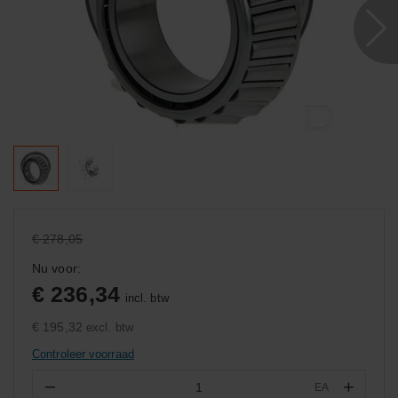
€ 278,05
Nu voor:
€ 236,34
incl. btw
€ 195,32
excl. btw
Controleer voorraad
−
+
EA
Aantal