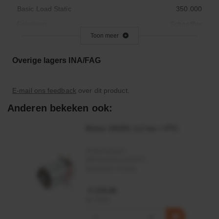
Basic Load Static
350.000
Fabrikant
Schaeffler
Toon meer
Maximale draaisnelheid
4750
Max. Gebruikstemperatuur
120
Overige lagers INA/FAG
Minimale werktemperatuur
- 30
Buitendiameter (mm)
140.000
E-mail ons feedback
over dit product.
Aantal rijen
1
Anderen bekeken ook:
Dichting
Open
Motor 24VDC 2,2 kw + PTC
Breedte (mm)
41.000
Artikelnummer:
MPPDCM24V2200TP
Merknaam:
Kramp
€ 219,68
incl. BTW
−
+