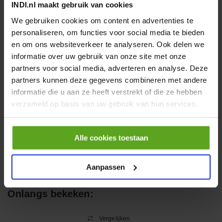
INDI.nl maakt gebruik van cookies
€ 19,99
We gebruiken cookies om content en advertenties te
incl. BTW
personaliseren, om functies voor social media te bieden
−
+
en om ons websiteverkeer te analyseren. Ook delen we
informatie over uw gebruik van onze site met onze
partners voor social media, adverteren en analyse. Deze
HP 12 MOTOR B14 380VAC
0,25KW
partners kunnen deze gegevens combineren met andere
informatie die u aan ze heeft verstrekt of die ze hebben
Artikelnummer:
OK9HPA1240
Merknaam:
Emmegi
verzameld op basis van uw gebruik van hun services.
€ 32,50
incl. BTW
Alle cookies toestaan
−
+
Aanpassen
Onlangs bekeken:
Vergelijken