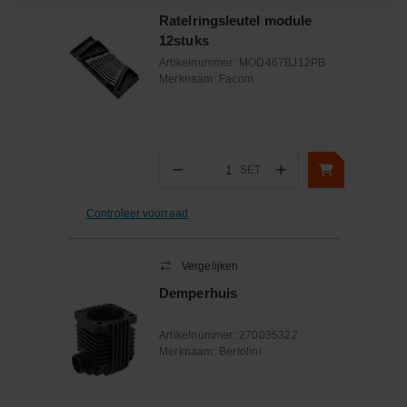
Ratelringsleutel module
12stuks
Artikelnummer:
MOD467BJ12PB
Merknaam:
Facom
−
+
SET
Aantal
Controleer voorraad
Vergelijken
Demperhuis
Artikelnummer:
270035322
Merknaam:
Bertolini