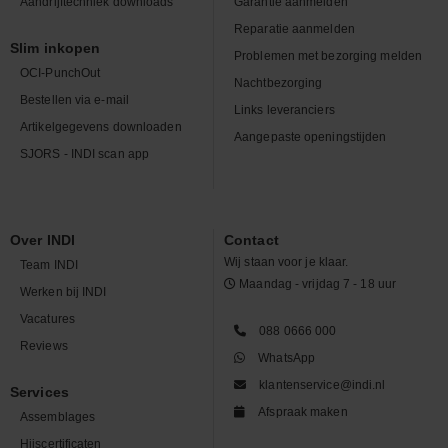
Aandrijftechniek downloads
Garantie aanmelden
Reparatie aanmelden
Slim inkopen
Problemen met bezorging melden
OCI-PunchOut
Nachtbezorging
Bestellen via e-mail
Links leveranciers
Artikelgegevens downloaden
Aangepaste openingstijden
SJORS - INDI scan app
Over INDI
Contact
Wij staan voor je klaar.
Team INDI
Maandag - vrijdag 7 - 18 uur
Werken bij INDI
Vacatures
088 0666 000
Reviews
WhatsApp
klantenservice@indi.nl
Services
Afspraak maken
Assemblages
Hijscertificaten