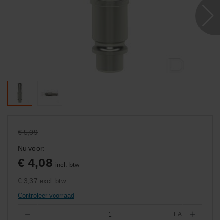
€ 5,09
Nu voor:
€ 4,08
incl. btw
€ 3,37
excl. btw
Controleer voorraad
−
+
EA
Aantal