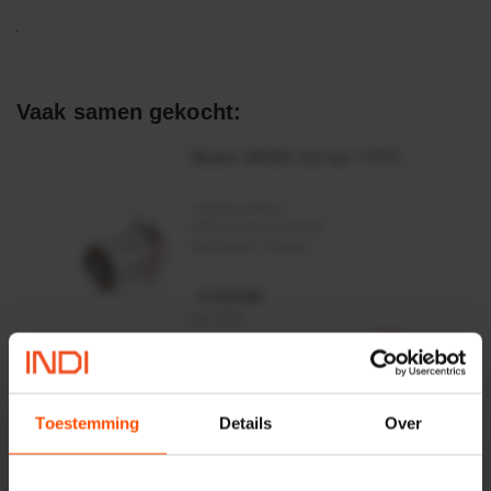
Vaak samen gekocht:
Motor 24VDC 2,2 kw + PTC
Artikelnummer:
MPPDCM24V2200TP
Merknaam:
Kramp
€ 219,68
incl. BTW
−
+
Rotator CPR 5-01 50kN
Toestemming
Details
Over
4mm x Ø17mm
Artikelnummer:
CPR501
Merknaam:
Baltrotors