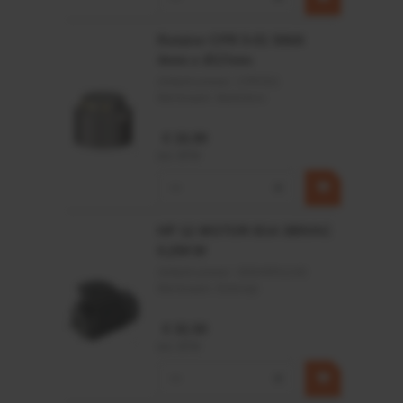
Rotator CPR 5-01 50kN
4mm x Ø17mm
Artikelnummer:
CPR501
Merknaam:
Baltrotors
€ 19,99
incl. BTW
−
+
HP 12 MOTOR B14 380VAC
0,25KW
Artikelnummer:
OK9HPA1240
Merknaam:
Emmegi
€ 32,50
incl. BTW
−
+