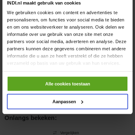
INDI.nl maakt gebruik van cookies
€ 19,99
We gebruiken cookies om content en advertenties te
incl. BTW
personaliseren, om functies voor social media te bieden
−
+
en om ons websiteverkeer te analyseren. Ook delen we
informatie over uw gebruik van onze site met onze
partners voor social media, adverteren en analyse. Deze
HP 12 MOTOR B14 380VAC
0,25KW
partners kunnen deze gegevens combineren met andere
informatie die u aan ze heeft verstrekt of die ze hebben
Artikelnummer:
OK9HPA1240
Merknaam:
Emmegi
verzameld op basis van uw gebruik van hun services.
€ 32,50
incl. BTW
Alle cookies toestaan
−
+
Aanpassen
Onlangs bekeken:
Vergelijken