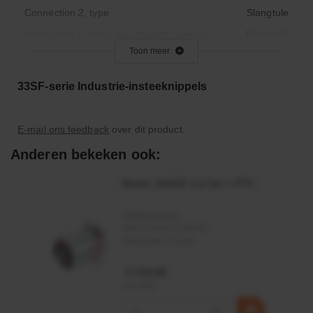
Connection 2, type
Slangtule
Aansluiting 1, type - mannelijk/vrouwelijk
Mannelijk
Toon meer
Uitwisselbaar met
Atlas Copco QIC 10
Materiaal
Staal
33SF-serie Industrie-insteeknippels
Max. werkdruk (bar)
35.0
Maximale werktemperatuur
100
E-mail ons feedback
over dit product.
Minimale werktemperatuur
- 20
Anderen bekeken ook:
Vorm
Recht
Motor 24VDC 2,2 kw + PTC
Oppervlakte behandeling
Vernikkeld, Gehard
Totale lengte (mm)
52
Artikelnummer:
Gewicht
MPPDCM24V2200TP
19.0
Merknaam:
Kramp
€ 219,68
incl. BTW
−
+