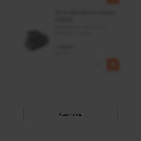
HP 12 MOTOR B14 380VAC
0,25KW
Artikelnummer:
OK9HPA1240
Merknaam:
Emmegi
€ 32,50
incl. BTW
−
+
Accessoires