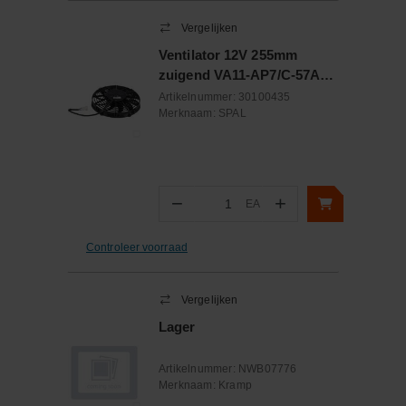
Vergelijken
Ventilator 12V 255mm
zuigend VA11-AP7/C-57A
BT MC
Artikelnummer:
30100435
Merknaam:
SPAL
−
+
EA
Aantal
Controleer voorraad
Vergelijken
Lager
Artikelnummer:
NWB07776
Merknaam:
Kramp