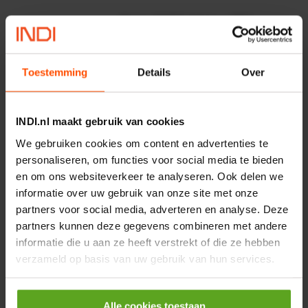
Motor 24VDC 2,2 kw + PTC
Artikelnummer:
MPPDCM24V2200TP
Toestemming
Details
Over
Merknaam:
Kramp
€ 219,68
INDI.nl maakt gebruik van cookies
incl. BTW
We gebruiken cookies om content en advertenties te
−
+
personaliseren, om functies voor social media te bieden
en om ons websiteverkeer te analyseren. Ook delen we
Rotator CPR 5-01 50kN
informatie over uw gebruik van onze site met onze
4mm x Ø17mm
partners voor social media, adverteren en analyse. Deze
Artikelnummer:
CPR501
Merknaam:
Baltrotors
partners kunnen deze gegevens combineren met andere
informatie die u aan ze heeft verstrekt of die ze hebben
€ 19,99
verzameld op basis van uw gebruik van hun services.
incl. BTW
−
+
Alle cookies toestaan