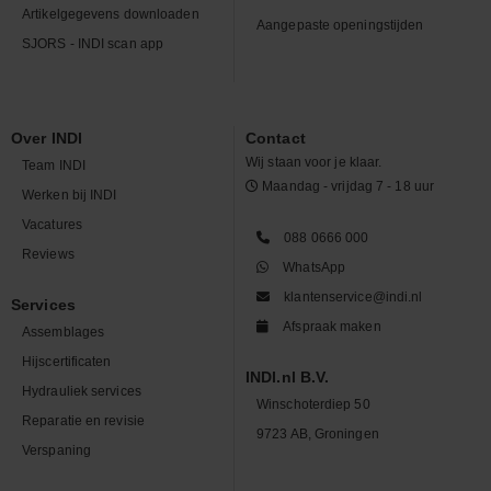
Artikelgegevens downloaden
Aangepaste openingstijden
SJORS - INDI scan app
Over INDI
Contact
Wij staan voor je klaar.
Team INDI
Maandag - vrijdag 7 - 18 uur
Werken bij INDI
Vacatures
088 0666 000
Reviews
WhatsApp
klantenservice@indi.nl
Services
Afspraak maken
Assemblages
Hijscertificaten
INDI.nl B.V.
Hydrauliek services
Winschoterdiep 50
Reparatie en revisie
9723 AB, Groningen
Verspaning