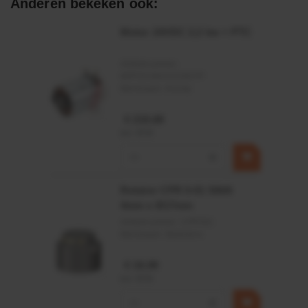
Anderen bekeken ook:
Motor 24VDC 2,2 kw + PTC
Artikelnummer:
MPPDCM24V2200TP
Merknaam:
Kramp
€ 219,68
incl. BTW
−
+
Rotator CPR 5-01 50kN
4mm x Ø17mm
Artikelnummer:
CPR501
Merknaam:
Baltrotors
€ 19,99
incl. BTW
−
+