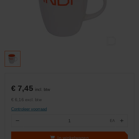
€ 7,45
incl. btw
€ 6,16
excl. btw
Controleer voorraad
−
+
EA
Aantal
In winkelwagen