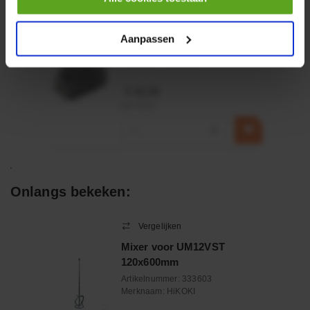
HP 12 MOTOR B14 380VAC
0,25KW
Aanpassen
Artikelnummer:
OK9HPA1240
Merknaam:
Emmegi
€ 32,50
incl. BTW
−
+
Onlangs bekeken:
Vergelijken
Mixer voor UM12VST
120x600mm
Artikelnummer:
333603
Merknaam:
HiKOKI