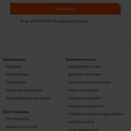
Inschrijven
Ik ga akkoord met de
privacyverklaring
.
Downloads
Klantenservice
Prijslijsten
Veelgestelde vragen
Handleidingen
Bestellen en betalen
Perstabellen
Verzenden en retourneren
Hydrauliek downloads
Retour aanmelden
Aandrijftechniek downloads
Garantie aanmelden
Reparatie aanmelden
Slim inkopen
Problemen met bezorging melden
OCI-PunchOut
Nachtbezorging
Bestellen via e-mail
Links leveranciers