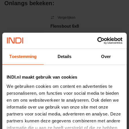
Onlangs bekeken:
Vergelijken
Flensbout 6x8
Artikelnummer:
957010600808
Merknaam:
Honda
Toestemming
Details
Over
−
+
EA
Aantal
INDI.nl maakt gebruik van cookies
We gebruiken cookies om content en advertenties te
Controleer voorraad
personaliseren, om functies voor social media te bieden
en om ons websiteverkeer te analyseren. Ook delen we
Vergelijken
informatie over uw gebruik van onze site met onze
Schroevenset JD 6000/7000
partners voor social media, adverteren en analyse. Deze
M20 x 180 10.9
partners kunnen deze gegevens combineren met andere
Artikelnummer:
00951001
informatie die u aan ze heeft verstrekt of die ze hebben