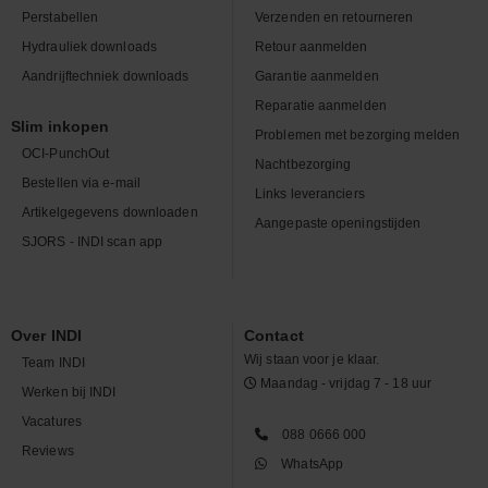
Perstabellen
Verzenden en retourneren
Hydrauliek downloads
Retour aanmelden
Aandrijftechniek downloads
Garantie aanmelden
Reparatie aanmelden
Slim inkopen
Problemen met bezorging melden
OCI-PunchOut
Nachtbezorging
Bestellen via e-mail
Links leveranciers
Artikelgegevens downloaden
Aangepaste openingstijden
SJORS - INDI scan app
Over INDI
Contact
Wij staan voor je klaar.
Team INDI
Maandag - vrijdag 7 - 18 uur
Werken bij INDI
Vacatures
088 0666 000
Reviews
WhatsApp