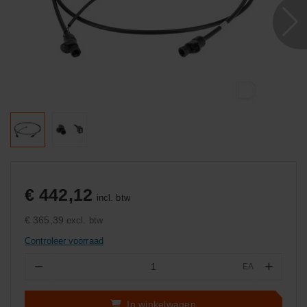
€ 442,12
incl. btw
€ 365,39
excl. btw
Controleer voorraad
−
+
EA
Aantal
In winkelwagen