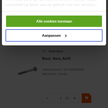
Merknaam:
Scharmüller
verzameld op basis van uw gebruik van hun services.
Alle cookies toestaan
−
+
EA
Aantal
Aanpassen
Controleer voorraad
Vergelijken
Bout, flens, 6x45
Artikelnummer:
957010604500
Merknaam:
Honda
−
+
EA
Aantal