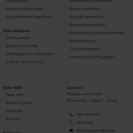
Perstabellen
Verzenden en retourneren
Hydrauliek downloads
Retour aanmelden
Aandrijftechniek downloads
Garantie aanmelden
Reparatie aanmelden
Slim inkopen
Problemen met bezorging melden
OCI-PunchOut
Nachtbezorging
Bestellen via e-mail
Links leveranciers
Artikelgegevens downloaden
Aangepaste openingstijden
SJORS - INDI scan app
Over INDI
Contact
Wij staan voor je klaar.
Team INDI
Maandag - vrijdag 7 - 18 uur
Werken bij INDI
Vacatures
088 0666 000
Reviews
WhatsApp
klantenservice@indi.nl
Services