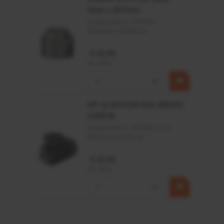
4mm x Ø17mm
Artikelnummer:
CPR501
Merknaam:
Baltrotors
€ 19,99
incl. BTW
−
+
HP 12 MOTOR B14 380VAC
0,25KW
Artikelnummer:
OK9HPA1240
Merknaam:
Emmegi
€ 32,50
incl. BTW
−
+