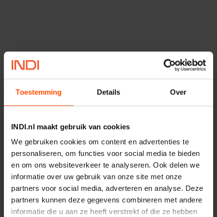
Vaak samen gekocht:
Toestemming
Details
Over
Motor 24VDC 2,2 kw + PTC
Artikelnummer:
INDI.nl maakt gebruik van cookies
MPPDCM24V2200TP
Merknaam:
Kramp
We gebruiken cookies om content en advertenties te
personaliseren, om functies voor social media te bieden
€ 219,68
en om ons websiteverkeer te analyseren. Ook delen we
incl. BTW
informatie over uw gebruik van onze site met onze
−
+
partners voor social media, adverteren en analyse. Deze
partners kunnen deze gegevens combineren met andere
Rotator CPR 5-01 50kN
informatie die u aan ze heeft verstrekt of die ze hebben