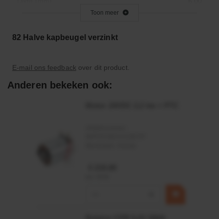
Dikte (mm)
6.00
Toon meer
Totale lengte (mm)
135
Type
Pijpklem
82 Halve kapbeugel verzinkt
Breedte (mm)
40.0
E-mail ons feedback
over dit product.
Anderen bekeken ook:
Motor 24VDC 2,2 kw + PTC
Artikelnummer:
MPPDCM24V2200TP
Merknaam:
Kramp
€ 219,68
incl. BTW
−
+
Rotator CPR 5-01 50kN