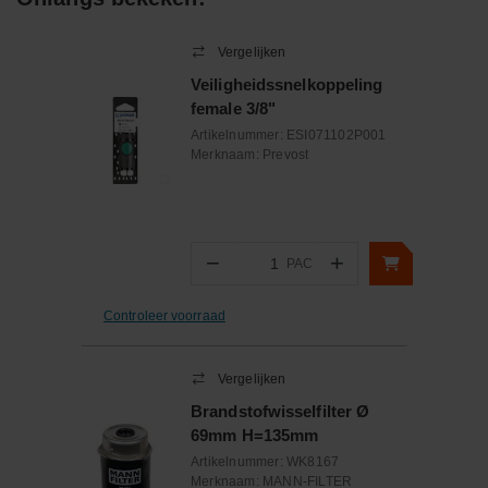
Vergelijken
Veiligheidssnelkoppeling
female 3/8"
Artikelnummer:
ESI071102P001
Merknaam:
Prevost
−
+
PAC
Aantal
Controleer voorraad
Vergelijken
Brandstofwisselfilter Ø
69mm H=135mm
Artikelnummer:
WK8167
Merknaam:
MANN-FILTER