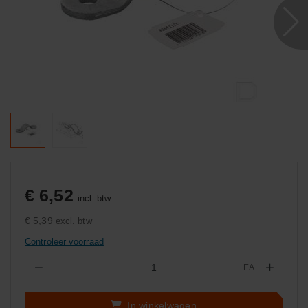
€ 6,52
incl. btw
€ 5,39
excl. btw
Controleer voorraad
−
+
EA
Aantal
In winkelwagen