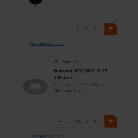
−
+
EA
Aantal
Controleer voorraad
Vergelijken
Borgring M12 SKS-M ZF
100stuks
Artikelnummer:
SKSMZFM12
Merknaam:
Kramp
−
+
EA
Aantal
Controleer voorraad