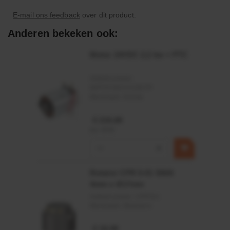
Bijzonderheden:
E-mail ons feedback
over dit product.
Onderhoudsvrij
Anderen bekeken ook:
Massief
Motor 24VDC 2,2 kw + PTC
Waterbestendig vetsmeermiddel
Artikelnummer:
MPPDCM24V2200TP
Toepassingsgebied:
Merknaam:
Kramp
Bouwmachines
€ 219,68
incl. BTW
Bos- en landbouwmachines
−
+
Machinebouw
Rotator CPR 5-01 50kN
4mm x Ø17mm
Artikelnummer:
CPR501
Merknaam:
Baltrotors
€ 19,99