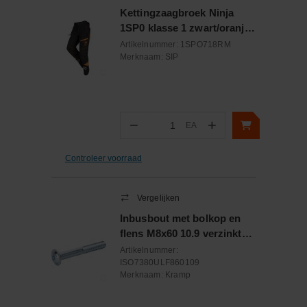
Kettingzaagbroek Ninja
1SP0 klasse 1 zwart/oranje
maat
Artikelnummer:
1SPO718RM
Merknaam:
SIP
−
+
EA
Aantal
Controleer voorraad
Vergelijken
Inbusbout met bolkop en
flens M8x60 10.9 verzinkt
ISO7380
Artikelnummer:
ISO7380ULF860109
Merknaam:
Kramp