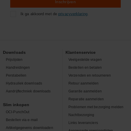
Inschrijven
Ik ga akkoord met de
privacyverklaring
.
Downloads
Klantenservice
Prijslijsten
Veelgestelde vragen
Handleidingen
Bestellen en betalen
Perstabellen
Verzenden en retourneren
Hydrauliek downloads
Retour aanmelden
Aandrijftechniek downloads
Garantie aanmelden
Reparatie aanmelden
Slim inkopen
Problemen met bezorging melden
OCI-PunchOut
Nachtbezorging
Bestellen via e-mail
Links leveranciers
Artikelgegevens downloaden
Aangepaste openingstijden