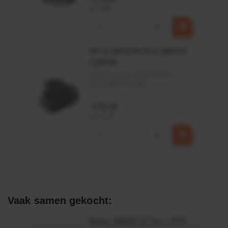
incl. BTW
−
+
HP 12 MOTOR B14 380VAC
0,25KW
Artikelnummer:
OK9HPA1240
Merknaam:
Emmegi
€ 32,50
incl. BTW
−
+
Vaak samen gekocht:
Motor 24VDC 2,2 kw + PTC