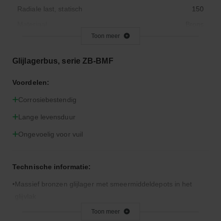
Radiale last, statisch
150
Materiaal
Brons
Toon meer
Maximaal astoerental
1
Max. Gebruikstemperatuur
300
Glijlagerbus, serie ZB-BMF
Minimale werktemperatuur
- 100
Voordelen:
Origineel nummer
LMZ806-203020
Corrosiebestendig
Buitendiameter (mm)
30.0
Type
Cilindrisch, massief
Lange levensduur
Breedte (mm)
20.0
Ongevoelig voor vuil
Technische informatie:
Massief bronzen glijlager met smeermiddeldepots in het
glijvlak
Toon meer