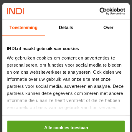
Artikelnummer:
MPPDCM24V2200TP
Merknaam:
Kramp
Toestemming
Details
Over
€ 219,68
incl. BTW
INDI.nl maakt gebruik van cookies
−
+
We gebruiken cookies om content en advertenties te
Rotator CPR 5-01 50kN
personaliseren, om functies voor social media te bieden
4mm x Ø17mm
en om ons websiteverkeer te analyseren. Ook delen we
Artikelnummer:
CPR501
informatie over uw gebruik van onze site met onze
Merknaam:
Baltrotors
partners voor social media, adverteren en analyse. Deze
partners kunnen deze gegevens combineren met andere
€ 19,99
informatie die u aan ze heeft verstrekt of die ze hebben
incl. BTW
verzameld op basis van uw gebruik van hun services.
−
+
HP 12 MOTOR B14 380VAC
Alle cookies toestaan