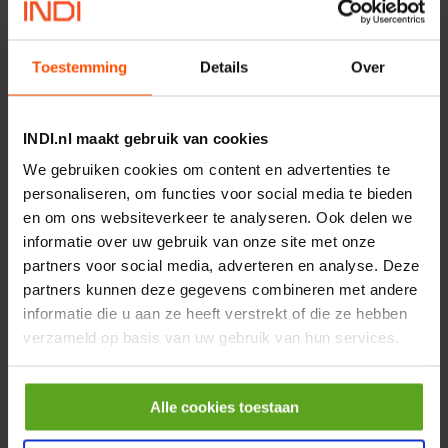
€ 32,50
incl. BTW
Toestemming
Details
Over
−
+
INDI.nl maakt gebruik van cookies
Onlangs bekeken:
We gebruiken cookies om content en advertenties te
personaliseren, om functies voor social media te bieden
Vergelijken
en om ons websiteverkeer te analyseren. Ook delen we
informatie over uw gebruik van onze site met onze
Servomotor EMMT-AS-150-
partners voor social media, adverteren en analyse. Deze
LK-HT-R2M
partners kunnen deze gegevens combineren met andere
Artikelnummer:
EMMTAS150LKHTR2M
informatie die u aan ze heeft verstrekt of die ze hebben
Merknaam:
Festo
verzameld op basis van uw gebruik van hun services.
Alle cookies toestaan
−
+
ST
Aantal