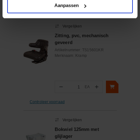
Aanpassen
Controleer voorraad
Vergelijken
Zitting, pvc, mechanisch
geveerd
Artikelnummer:
TS15601KR
Merknaam:
Kramp
−
+
EA
Aantal
Controleer voorraad
Vergelijken
Bokwiel 125mm met
glijlager