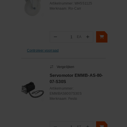
Artikelnummer:
WH551125
Merknaam:
Ro-Carr
−
+
EA
Aantal
Controleer voorraad
Vergelijken
Servomotor EMMB-AS-80-
07-S30S
Artikelnummer:
EMMBAS8007S30S
Merknaam:
Festo
−
+