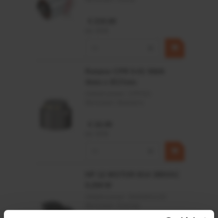
€ 219,68
incl. BTW
−
+
Rotator CPR 5-01 50kN
4mm x Ø17mm
Artikelnummer:
CPR501
Merknaam:
Baltrotors
€ 19,99
incl. BTW
−
+
HP 12 MOTOR B14 380VAC
0,25KW
Artikelnummer:
OK9HPA1240
Merknaam:
Emmegi