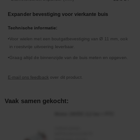
Expander bevestiging voor vierkante buis
Technische informatie:
Voor wielen met een boutgatbevestiging van Ø 11 mm, ook
in roestvrije uitvoering leverbaar.
Graag altijd de binnenzijde van de buis meten en opgeven.
E-mail ons feedback
over dit product.
Vaak samen gekocht:
Motor 24VDC 2,2 kw + PTC
Artikelnummer:
MPPDCM24V2200TP
Merknaam:
Kramp