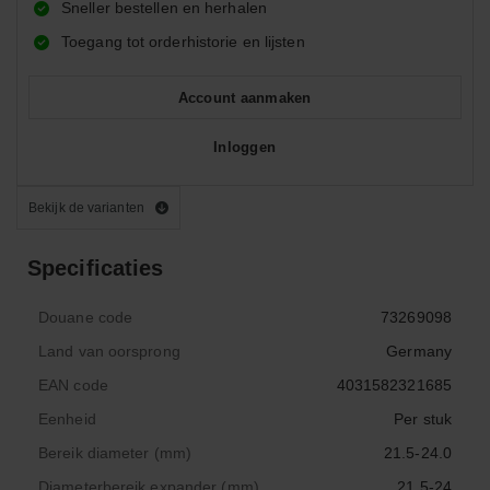
Sneller bestellen en herhalen
Toegang tot orderhistorie en lijsten
Account aanmaken
Inloggen
Bekijk de varianten
Specificaties
Douane code
73269098
Land van oorsprong
Germany
EAN code
4031582321685
Eenheid
Per stuk
Bereik diameter (mm)
21.5-24.0
Diameterbereik expander (mm)
21.5-24