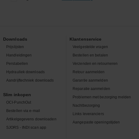
Downloads
Klantenservice
Prijslijsten
Veelgestelde vragen
Handleidingen
Bestellen en betalen
Perstabellen
Verzenden en retourneren
Hydrauliek downloads
Retour aanmelden
Aandrijftechniek downloads
Garantie aanmelden
Reparatie aanmelden
Slim inkopen
Problemen met bezorging melden
OCI-PunchOut
Nachtbezorging
Bestellen via e-mail
Links leveranciers
Artikelgegevens downloaden
Aangepaste openingstijden
SJORS - INDI scan app