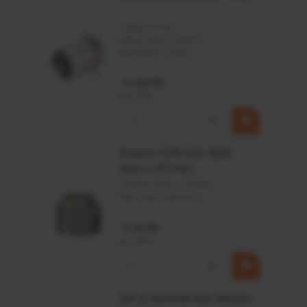
Artikelnummer:
MPPDCM24V2200TP
Merknaam:
Kramp
€ 219,68
incl. BTW
−
+
Rotator CPR 5-01 50kN
4mm x Ø17mm
Artikelnummer:
CPR501
Merknaam:
Baltrotors
€ 19,99
incl. BTW
−
+
HP 12 MOTOR B14 380VAC