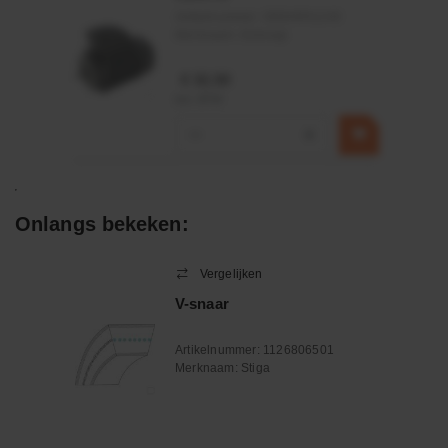
Artikelnummer:
OK9HPA1240
Merknaam:
Emmegi
€ 32,50
incl. BTW
−
+
Onlangs bekeken:
Vergelijken
V-snaar
Artikelnummer:
1126806501
Merknaam:
Stiga