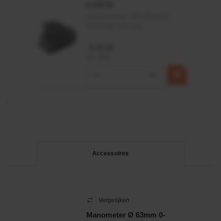
0,25KW
Artikelnummer:
OK9HPA1240
Merknaam:
Emmegi
€ 32,50
incl. BTW
−
+
Accessoires
Vergelijken
Manometer Ø 63mm 0-