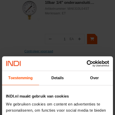
10bar 1/4" onderaansluiting
Staal
Artikelnummer:
MA6310L04ST
Merknaam:
ET
−
+
EA
Aantal
Controleer voorraad
Toestemming
Details
Over
INDI.nl maakt gebruik van cookies
Vaak samen gekocht:
We gebruiken cookies om content en advertenties te
Motor 24VDC 2,2 kw + PTC
personaliseren, om functies voor social media te bieden