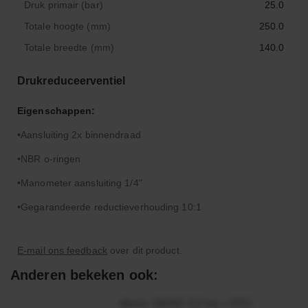
Druk primair (bar)
25.0
Totale hoogte (mm)
250.0
Totale breedte (mm)
140.0
Drukreduceerventiel
Eigenschappen:
Aansluiting 2x binnendraad
NBR o-ringen
Manometer aansluiting 1/4"
Gegarandeerde reductieverhouding 10:1
E-mail ons feedback
over dit product.
Anderen bekeken ook:
Motor 24VDC 2,2 kw + PTC