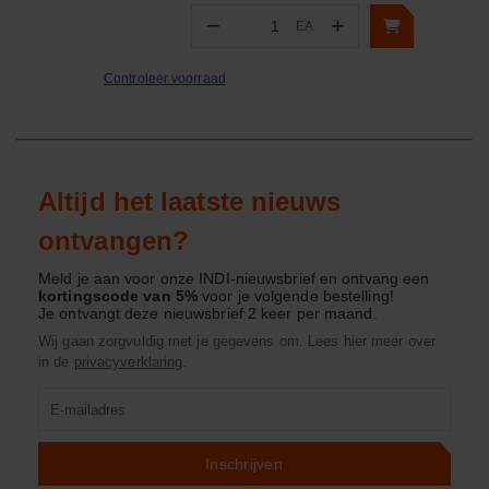
−
+
EA
Aantal
Controleer voorraad
Altijd het laatste nieuws
ontvangen?
Meld je aan voor onze INDI-nieuwsbrief en ontvang een
kortingscode van 5%
voor je volgende bestelling!
Je ontvangt deze nieuwsbrief 2 keer per maand.
Wij gaan zorgvuldig met je gegevens om. Lees hier meer over
in de
privacyverklaring
.
Product
zoeken
Inschrijven