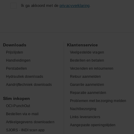
Ik ga akkoord met de
privacyverklaring
.
Downloads
Klantenservice
Prijslijsten
Veelgestelde vragen
Handleidingen
Bestellen en betalen
Perstabellen
Verzenden en retourneren
Hydrauliek downloads
Retour aanmelden
Aandrijftechniek downloads
Garantie aanmelden
Reparatie aanmelden
Slim inkopen
Problemen met bezorging melden
OCI-PunchOut
Nachtbezorging
Bestellen via e-mail
Links leveranciers
Artikelgegevens downloaden
Aangepaste openingstijden
SJORS - INDI scan app