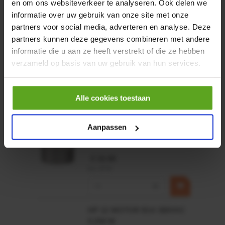
en om ons websiteverkeer te analyseren. Ook delen we
Artikelnummer:
informatie over uw gebruik van onze site met onze
MPPDCM24V2200TP
partners voor social media, adverteren en analyse. Deze
Merknaam:
Kramp
partners kunnen deze gegevens combineren met andere
informatie die u aan ze heeft verstrekt of die ze hebben
€ 219,68
verzameld op basis van uw gebruik van hun services.
incl. BTW
−
+
Alle cookies toestaan
Rotator CPR 5-01 50kN
4mm x Ø17mm
Aanpassen
Artikelnummer:
CPR501
Merknaam:
Baltrotors
€ 19,99
incl. BTW
−
+
HP 12 MOTOR B14 380VAC
0,25KW