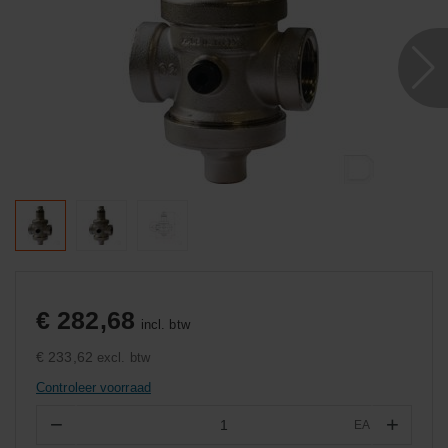
€ 282,68
incl. btw
€ 233,62
excl. btw
Controleer voorraad
−
+
EA
Aantal