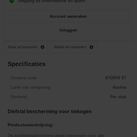
Toegang tot orderhistorie en lijsten
Account aanmaken
Inloggen
Naar accessoires
Bekijk de varianten
Specificaties
Douane code
870899 97
Land van oorsprong
Austria
Eenheid
Per stuk
Diefstal bescherming voor trekogen
Productomschrijving:
De antidiefstalinrichting werd ontworpen voor alle