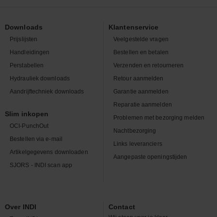
Downloads
Klantenservice
Prijslijsten
Veelgestelde vragen
Handleidingen
Bestellen en betalen
Perstabellen
Verzenden en retourneren
Hydrauliek downloads
Retour aanmelden
Aandrijftechniek downloads
Garantie aanmelden
Reparatie aanmelden
Slim inkopen
Problemen met bezorging melden
OCI-PunchOut
Nachtbezorging
Bestellen via e-mail
Links leveranciers
Artikelgegevens downloaden
Aangepaste openingstijden
SJORS - INDI scan app
Over INDI
Contact