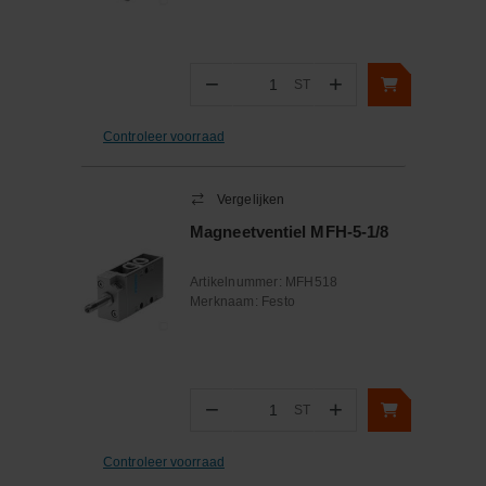
−
+
ST
Aantal
Controleer voorraad
Vergelijken
Magneetventiel MFH-5-1/8
Artikelnummer:
MFH518
Merknaam:
Festo
−
+
ST
Aantal
Controleer voorraad