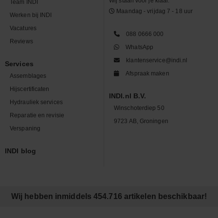
Wij staan voor je klaar.
Team INDI
Maandag - vrijdag 7 - 18 uur
Werken bij INDI
Vacatures
088 0666 000
Reviews
WhatsApp
klantenservice@indi.nl
Services
Afspraak maken
Assemblages
Hijscertificaten
INDI.nl B.V.
Hydrauliek services
Winschoterdiep 50
Reparatie en revisie
9723 AB, Groningen
Verspaning
INDI blog
Wij hebben inmiddels 454.716 artikelen beschikbaar!