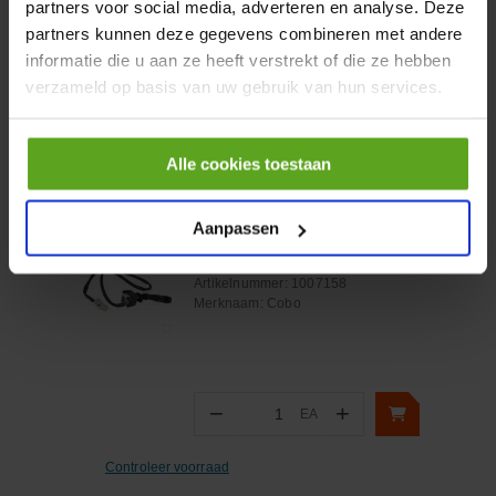
partners voor social media, adverteren en analyse. Deze
partners kunnen deze gegevens combineren met andere
informatie die u aan ze heeft verstrekt of die ze hebben
verzameld op basis van uw gebruik van hun services.
Onlangs bekeken:
Alle cookies toestaan
Vergelijken
Aanpassen
Knop
Artikelnummer:
1007158
Merknaam:
Cobo
−
+
EA
Aantal
Controleer voorraad