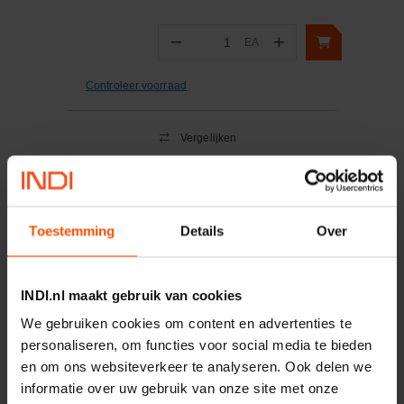
−
+
EA
Aantal
Controleer voorraad
Vergelijken
Discus hangslot 70mm
gelijksluitend
Artikelnummer:
2670KA377
Merknaam:
Abus
Toestemming
Details
Over
INDI.nl maakt gebruik van cookies
−
+
EA
Aantal
We gebruiken cookies om content en advertenties te
personaliseren, om functies voor social media te bieden
Controleer voorraad
en om ons websiteverkeer te analyseren. Ook delen we
informatie over uw gebruik van onze site met onze