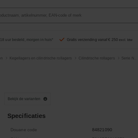
18 uur besteld, morgen in huis*
Gratis verzending vanaf € 250
excl. btw
en
Kegellagers en cilindrische rollagers
Cilindrische rollagers
Serie N..
Bekijk de varianten
Specificaties
Douane code
84821090