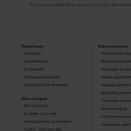
Wij gaan zorgvuldig met je gegevens om. Lees hier meer o
Downloads
Klantenservice
Prijslijsten
Veelgestelde vrag
Handleidingen
Bestellen en beta
Perstabellen
Verzenden en ret
Hydrauliek downloads
Retour aanmelde
Aandrijftechniek downloads
Garantie aanmeld
Reparatie aanmel
Slim inkopen
Problemen met be
OCI-PunchOut
Nachtbezorging
Bestellen via e-mail
Links leveranciers
Artikelgegevens downloaden
Aangepaste openi
SJORS - INDI scan app