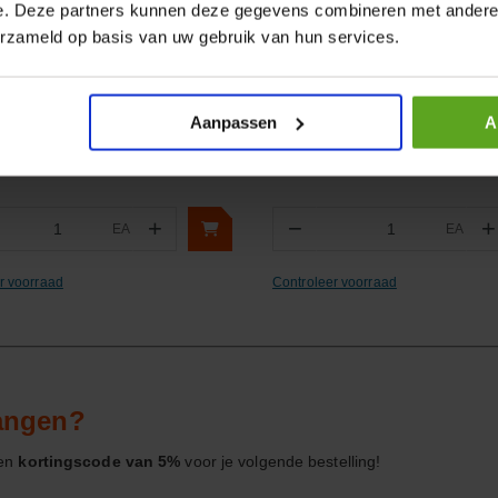
e. Deze partners kunnen deze gegevens combineren met andere i
lijken
Vergelijken
erzameld op basis van uw gebruik van hun services.
S16 tyleen 32mm x 1/2"
Kunstharslak Manitou rood
 PP
Construction blik 1L
ummer:
654425SL
Artikelnummer:
362008KR
m:
Supreme
Merknaam:
Kramp
Aanpassen
A
+
−
+
EA
EA
ntal
Aantal
r voorraad
Controleer voorraad
vangen?
een
kortingscode van 5%
voor je volgende bestelling!