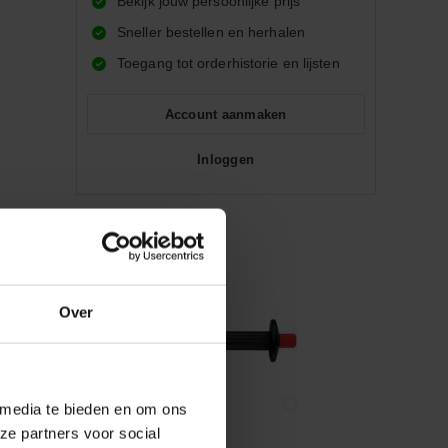
Bekijk jouw persoonlijke prijs
Sneller bestellen en herhalen
Toegang tot orderhistorie en lijsten
Account aanmaken
Inloggen
Over
 media te bieden en om ons
ze partners voor social