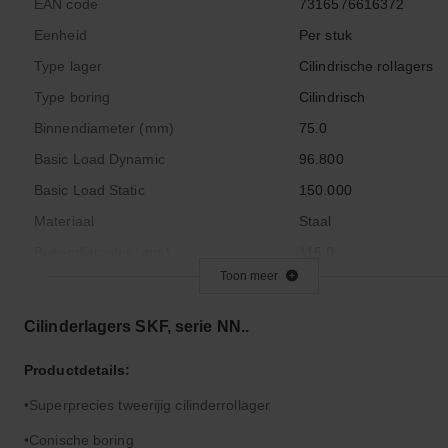
EAN code
7316576616372
Eenheid
Per stuk
Type lager
Cilindrische rollagers
Type boring
Cilindrisch
Binnendiameter (mm)
75.0
Basic Load Dynamic
96.800
Basic Load Static
150.000
Materiaal
Staal
Buitendiameter (mm)
115.0
Toon meer
Code interne radiale speling
C1
Nasmeerbaar
Ja
Cilinderlagers SKF, serie NN..
Aantal rijen
2
Productdetails:
Dichting
Open
Superprecies tweerijig cilinderrollager
Gewicht
1.0400
Breedte (mm)
30.0
Conische boring