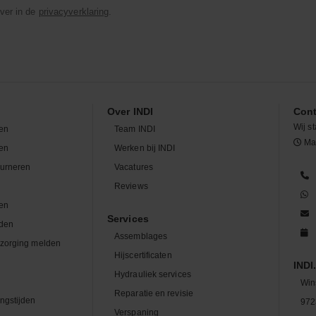
ver in de
privacyverklaring
.
Over INDI
Cont
Wij st
en
Team INDI
Maa
len
Werken bij INDI
ourneren
Vacatures
n
Reviews
en
Services
den
Assemblages
zorging melden
Hijscertificaten
INDI.
Hydrauliek services
Win
Reparatie en revisie
ngstijden
972
Verspaning