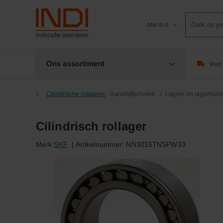
Product
btw incl.
zoeken
Ons assortiment
Voor 
Cilindrische rollagers
Aandrijftechniek
Lagers en lagerhuiz
Cilindrisch rollager
Merk
SKF
|
Artikelnummer:
NN3015TNSPW33