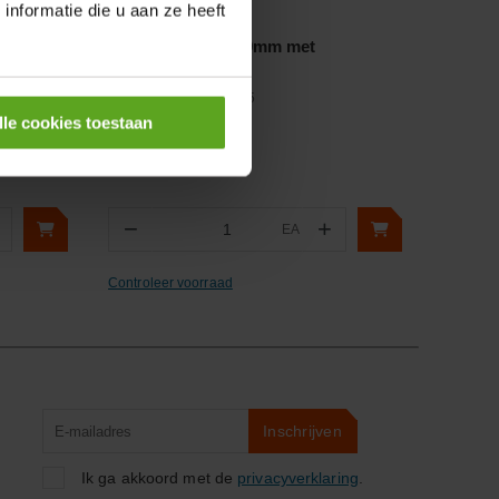
nformatie die u aan ze heeft
Vergelijken
Koudbeitel 27x250mm met
bescherming
Artikelnummer:
263P25
Merknaam:
Facom
lle cookies toestaan
−
+
EA
Aantal
Controleer voorraad
Product
Inschrijven
zoeken
Ik ga akkoord met de
privacyverklaring
.