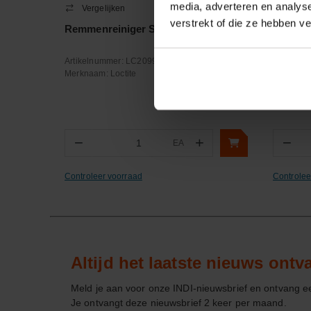
media, adverteren en analys
Vergelijken
Verge
verstrekt of die ze hebben v
Remmenreiniger SF7235 600ml
T-stuk 
female
Artikelnummer:
LC2099338
Artikeln
Merknaam:
Loctite
Merknaa
−
+
−
EA
Aantal
Aa
Controleer voorraad
Controlee
Altijd het laatste nieuws ont
Meld je aan voor onze INDI-nieuwsbrief en ontvang 
Je ontvangt deze nieuwsbrief 2 keer per maand.