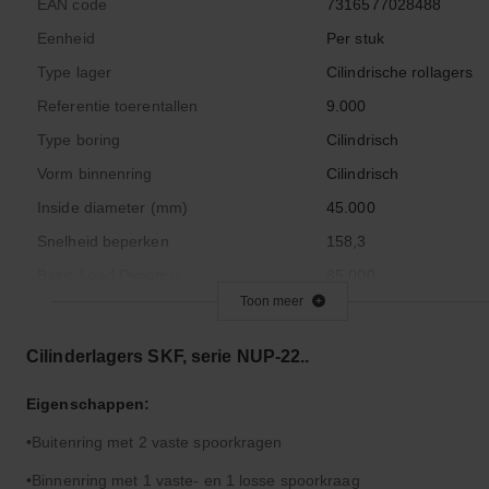
EAN code
7316577028488
Eenheid
Per stuk
Type lager
Cilindrische rollagers
Referentie toerentallen
9.000
Type boring
Cilindrisch
Vorm binnenring
Cilindrisch
Inside diameter (mm)
45.000
Snelheid beperken
158,3
Basic Load Dynamic
85.000
Toon meer
Basic Load Static
81.500
Material
Staal
Cilinderlagers SKF, serie NUP-22..
Maximale draaisnelheid
9500
Eigenschappen:
Origineel nummer
NUP2209ECP
Buitenring met 2 vaste spoorkragen
Outside diameter (mm)
85.000
Code interne radiale speling
CN
Binnenring met 1 vaste- en 1 losse spoorkraag