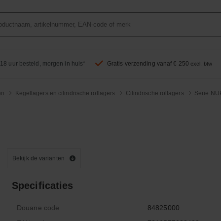
18 uur besteld, morgen in huis*
Gratis verzending vanaf € 250
excl. btw
en
Kegellagers en cilindrische rollagers
Cilindrische rollagers
Serie NUP
Bekijk de varianten
Specificaties
Douane code
84825000