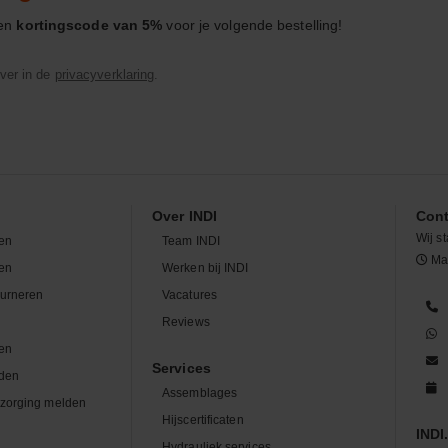
een
kortingscode van 5%
voor je volgende bestelling!
ver in de
privacyverklaring
.
Over INDI
Cont
Wij st
en
Team INDI
Maa
len
Werken bij INDI
ourneren
Vacatures
n
Reviews
en
Services
den
Assemblages
zorging melden
Hijscertificaten
INDI.
Hydrauliek services