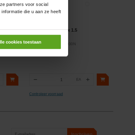
ze partners voor social
nformatie die u aan ze heeft
Vergelijken
Wielbout NH M16 x 1.5
lle cookies toestaan
Artikelnummer:
14257930N
Merknaam:
Unbranded
−
+
EA
Aantal
Controleer voorraad
Product
Inschrijven