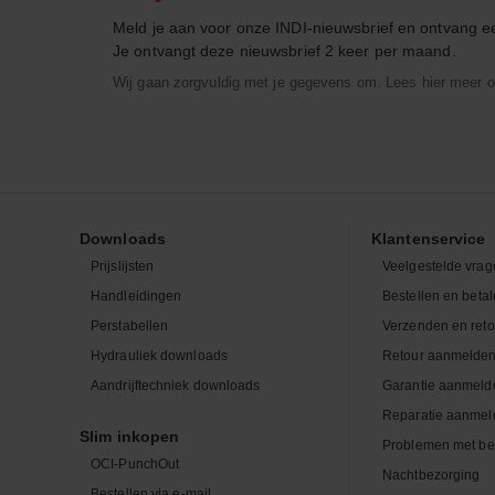
Meld je aan voor onze INDI-nieuwsbrief en ontvang 
Je ontvangt deze nieuwsbrief 2 keer per maand.
Wij gaan zorgvuldig met je gegevens om. Lees hier meer o
Downloads
Klantenservice
Prijslijsten
Veelgestelde vrag
Handleidingen
Bestellen en beta
Perstabellen
Verzenden en ret
Hydrauliek downloads
Retour aanmelde
Aandrijftechniek downloads
Garantie aanmeld
Reparatie aanmel
Slim inkopen
Problemen met be
OCI-PunchOut
Nachtbezorging
Bestellen via e-mail