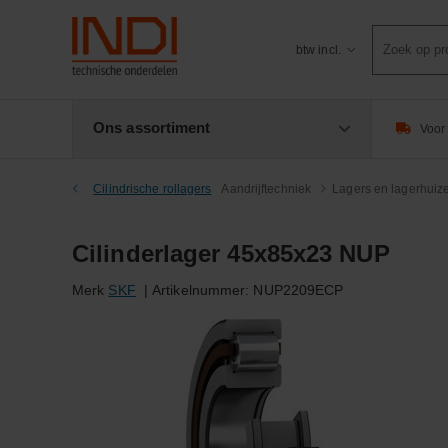
Product
btw incl.
zoeken
Ons assortiment
Voor 
Cilindrische rollagers
Aandrijftechniek
Lagers en lagerhuiz
Cilinderlager 45x85x23 NUP
Merk
SKF
|
Artikelnummer:
NUP2209ECP