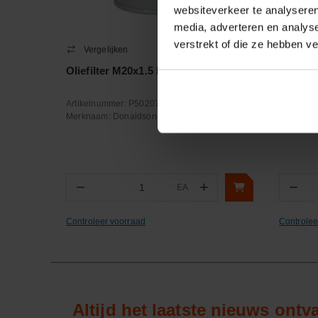
websiteverkeer te analyseren
media, adverteren en analys
verstrekt of die ze hebben v
Vergelijken
Verge
Oliefilter M20x1.5 H=90mm
Snelkop
met mal
Artikelnummer:
P502076
Artikeln
Merknaam:
Donaldson
Merknaa
−
+
−
EA
Aantal
Aa
Controleer voorraad
Controlee
Altijd het laatste nieuws ont