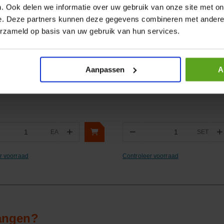
. Ook delen we informatie over uw gebruik van onze site met on
e. Deze partners kunnen deze gegevens combineren met andere i
erzameld op basis van uw gebruik van hun services.
lijken
Vergelijken
peling voor rem grootte 3/8"
Stuwkrachtset +0,125
e M16x1.5 / 10L
Aanpassen
A
ummer:
VF91615M
Artikelnummer:
1901386FPT
m:
Faster
Merknaam:
FPT Industrial
+
−
+
EA
SET
ntal
Aantal
r voorraad
Controleer voorraad
vangen?