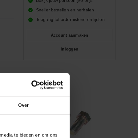
Bekijk jouw persoonlijke prijs
Sneller bestellen en herhalen
Toegang tot orderhistorie en lijsten
Account aanmaken
Inloggen
Over
 media te bieden en om ons