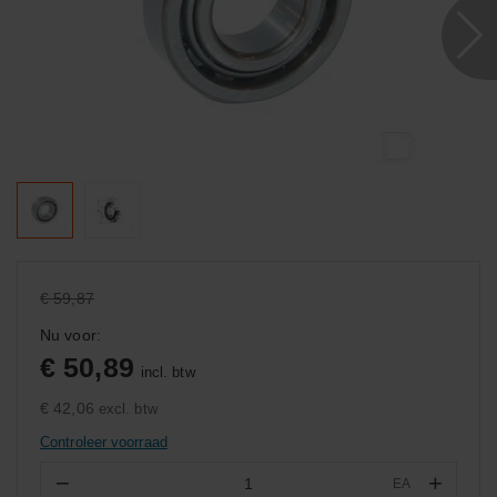
€ 59,87
Nu voor:
€ 50,89
incl. btw
€ 42,06
excl. btw
Controleer voorraad
−
+
EA
Aantal