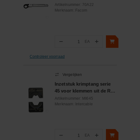
Artikelnummer:
70A22
Merknaam:
Facom
−
+
EA
Aantal
Controleer voorraad
Vergelijken
Inzetstuk krimptang serie
45 voor klemmen uit de R-
serie van 6 mm²
Artikelnummer:
MI645
Merknaam:
Intercable
−
+
EA
Aantal