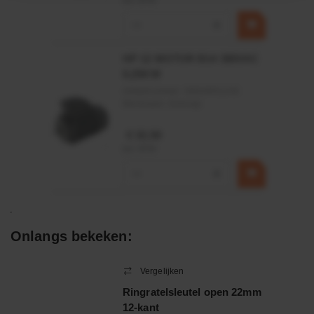
incl. BTW
−
+
HP 12 MOTOR B14 380VAC
0,25KW
Artikelnummer:
OK9HPA1240
Merknaam:
Emmegi
€ 32,50
incl. BTW
−
+
Onlangs bekeken:
Vergelijken
Ringratelsleutel open 22mm
12-kant