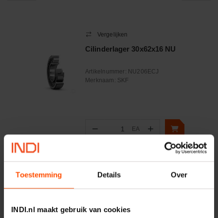
Vergelijken
Cilinderlager 30x62x16 NU
Artikelnummer:
NU206ECJ
Merknaam:
SKF
−
+
EA
Aantal
Controleer voorraad
Toestemming
Details
Over
INDI.nl maakt gebruik van cookies