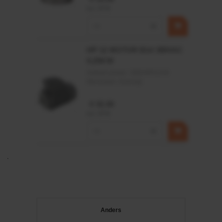
incl. BTW
−
+
HP 12 MOTOR B14 380VAC
0,25KW
Artikelnummer:
OK9HPA1240
Merknaam:
Emmegi
€ 32,50
incl. BTW
−
+
Anders