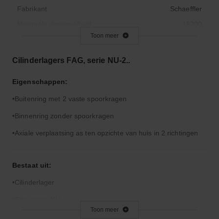
Fabrikant
Schaeffler
Maximale draaisnelheid
16300
Toon meer
Max. Gebruikstemperatuur
120
Minimale werktemperatuur
- 30
Cilinderlagers FAG, serie NU-2..
Origineel nummer
NU206-E-TVP2
Eigenschappen:
Buitendiameter (mm)
62.0
Buitenring met 2 vaste spoorkragen
Code interne radiale speling
CN
Aantal rijen
1
Binnenring zonder spoorkragen
Dichting
Open
Axiale verplaatsing as ten opzichte van huis in 2 richtingen
Gewicht
0.002
Breedte (mm)
16.0
Bestaat uit:
Cilinderlager
Binnenring NU
Toon meer