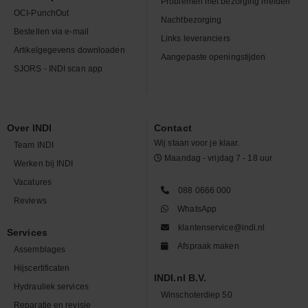
Problemen met bezorging melden
OCI-PunchOut
Nachtbezorging
Bestellen via e-mail
Links leveranciers
Artikelgegevens downloaden
Aangepaste openingstijden
SJORS - INDI scan app
Over INDI
Contact
Wij staan voor je klaar.
Team INDI
Maandag - vrijdag 7 - 18 uur
Werken bij INDI
Vacatures
088 0666 000
Reviews
WhatsApp
klantenservice@indi.nl
Services
Afspraak maken
Assemblages
Hijscertificaten
INDI.nl B.V.
Hydrauliek services
Winschoterdiep 50
Reparatie en revisie