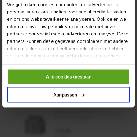
We gebruiken cookies om content en advertenties te
personaliseren, om functies voor social media te bieden
Vaak samen gekocht:
en om ons websiteverkeer te analyseren. Ook delen we
informatie over uw gebruik van onze site met onze
Motor 24VDC 2,2 kw + PTC
partners voor social media, adverteren en analyse. Deze
partners kunnen deze gegevens combineren met andere
Artikelnummer:
MPPDCM24V2200TP
informatie die u aan ze heeft verstrekt of die ze hebben
Merknaam:
Kramp
verzameld op basis van uw gebruik van hun services.
€ 219,68
incl. BTW
Alle cookies toestaan
−
+
Aanpassen
Rotator CPR 5-01 50kN
4mm x Ø17mm
Artikelnummer:
CPR501
Merknaam:
Baltrotors
€ 19,99