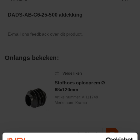
DADS-AB-G6-25-500 afdekking
E-mail ons feedback
over dit product.
Onlangs bekeken:
Vergelijken
Stofhoes oplooprem Ø
68x120mm
Artikelnummer:
AH11749
Merknaam:
Kramp
−
+
EA
Aantal