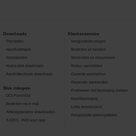
Downloads
Klantenservice
Prijslijsten
Veelgestelde vragen
Handleidingen
Bestellen en betalen
Perstabellen
Verzenden en retourneren
Hydrauliek downloads
Retour aanmelden
Aandrijftechniek downloads
Garantie aanmelden
Reparatie aanmelden
Slim inkopen
Problemen met bezorging melden
OCI-PunchOut
Nachtbezorging
Bestellen via e-mail
Links leveranciers
Artikelgegevens downloaden
Aangepaste openingstijden
SJORS - INDI scan app