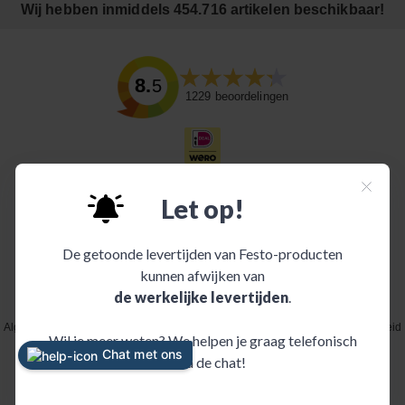
Wij hebben inmiddels 454.716 artikelen beschikbaar!
8.5
1229
beoordelingen
Algemene voorwaarden
|
Disclaimer
|
Juridische mededeling
|
Privacybeleid
|
Cookiebeleid
|
Informatie over INDI