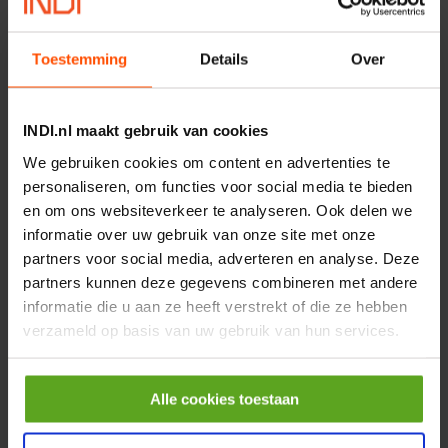
Controleer voorraad
Toestemming
Details
Over
Vergelijken
Hydrauliekfilter
INDI.nl maakt gebruik van cookies
We gebruiken cookies om content en advertenties te
Artikelnummer:
R3052103
Merknaam:
Argo-Hytos
personaliseren, om functies voor social media te bieden
en om ons websiteverkeer te analyseren. Ook delen we
informatie over uw gebruik van onze site met onze
partners voor social media, adverteren en analyse. Deze
−
+
partners kunnen deze gegevens combineren met andere
EA
Aantal
informatie die u aan ze heeft verstrekt of die ze hebben
verzameld op basis van uw gebruik van hun services.
Controleer voorraad
Vergelijken
Alle cookies toestaan
Tandriemschijf Type -T10
36Z