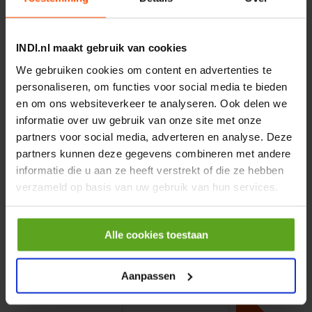
Artikelnummer:
200PL
Merknaam:
Banjo
INDI.nl maakt gebruik van cookies
We gebruiken cookies om content en advertenties te
personaliseren, om functies voor social media te bieden
en om ons websiteverkeer te analyseren. Ook delen we
−
+
EA
Aantal
informatie over uw gebruik van onze site met onze
partners voor social media, adverteren en analyse. Deze
Controleer voorraad
partners kunnen deze gegevens combineren met andere
informatie die u aan ze heeft verstrekt of die ze hebben
Vergelijken
verzameld op basis van uw gebruik van hun services.
Statief max. 250 cm
Alle cookies toestaan
Artikelnummer:
TAB32501
Merknaam:
TAB
Aanpassen