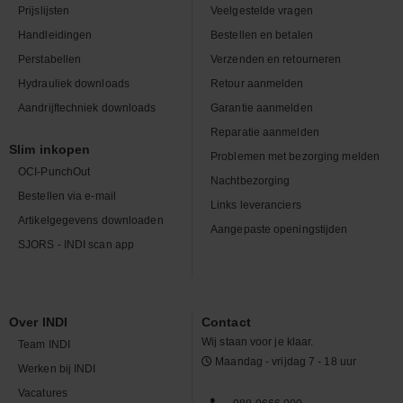
Prijslijsten
Veelgestelde vragen
Handleidingen
Bestellen en betalen
Perstabellen
Verzenden en retourneren
Hydrauliek downloads
Retour aanmelden
Aandrijftechniek downloads
Garantie aanmelden
Reparatie aanmelden
Slim inkopen
Problemen met bezorging melden
OCI-PunchOut
Nachtbezorging
Bestellen via e-mail
Links leveranciers
Artikelgegevens downloaden
Aangepaste openingstijden
SJORS - INDI scan app
Over INDI
Contact
Wij staan voor je klaar.
Team INDI
Maandag - vrijdag 7 - 18 uur
Werken bij INDI
Vacatures