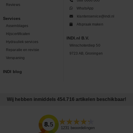
088 0666 000
Reviews
WhatsApp
klantenservice@indi.nl
Services
Afspraak maken
Assemblages
Hijscertificaten
INDI.nl B.V.
Hydrauliek services
Winschoterdiep 50
Reparatie en revisie
9723 AB, Groningen
Verspaning
INDI blog
Wij hebben inmiddels 454.716 artikelen beschikbaar!
8.5
1231
beoordelingen