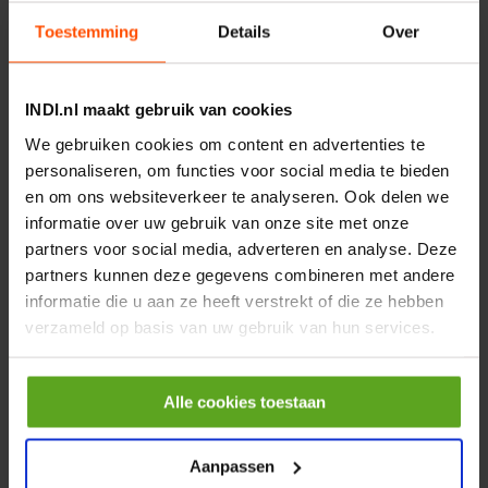
Controleer voorraad
Toestemming
Details
Over
Vergelijken
Montagerailafsluitstuk voor
INDI.nl maakt gebruik van cookies
NS35/7.5
We gebruiken cookies om content en advertenties te
Artikelnummer:
NS3575CAP
personaliseren, om functies voor social media te bieden
Merknaam:
Phoenix Contact
en om ons websiteverkeer te analyseren. Ook delen we
informatie over uw gebruik van onze site met onze
partners voor social media, adverteren en analyse. Deze
partners kunnen deze gegevens combineren met andere
−
+
EA
Aantal
informatie die u aan ze heeft verstrekt of die ze hebben
verzameld op basis van uw gebruik van hun services.
Controleer voorraad
Toon alle accessoires
Alle cookies toestaan
4
van
9
zichtbaar
Aanpassen