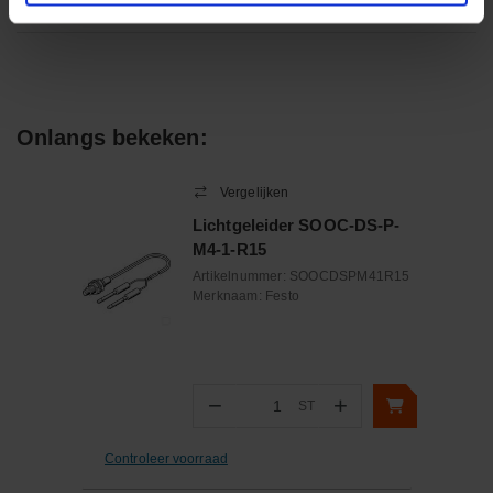
Onlangs bekeken:
Vergelijken
Lichtgeleider SOOC-DS-P-
M4-1-R15
Artikelnummer:
SOOCDSPM41R15
Merknaam:
Festo
−
+
ST
Aantal
Controleer voorraad