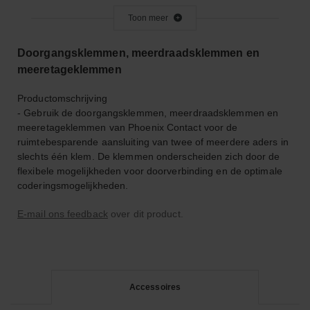
2.5-16.0
Toon meer
Aansluitbare geleiderdoorsnede eendraads
1.5-16.0
Doorgangsklemmen, meerdraadsklemmen en
Depth (mm)
68.5
meeretageklemmen
Height (mm)
89.1
Brandbaarheidsklasse isolatiemateriaal conform UL 94
Productomschrijving
- Gebruik de doorgangsklemmen, meerdraadsklemmen en
V0
meeretageklemmen van Phoenix Contact voor de
Intern verbonden etages
Nee
ruimtebesparende aansluiting van twee of meerdere aders in
slechts één klem. De klemmen onderscheiden zich door de
Manufacturer Product ID
1329605
flexibele mogelijkheden voor doorverbinding en de optimale
Bevestigingswijze
DIN-rail (Omega-/top hat rail) 35mm
coderingsmogelijkheden.
Aantal etages
1
E-mail ons feedback
over dit product.
Aantal klemposities per aansluitniveau
3
Bedrijfstemperatuur
-60-105
Nom. (meet)stroom In
57
Nominale spanning
Accessoires
1000.0
Geschikt voor geleidermateriaal
Aluminium, Koper