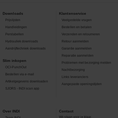
Downloads
Klantenservice
Prijslijsten
Veelgestelde vragen
Handleidingen
Bestellen en betalen
Perstabellen
Verzenden en retourneren
Hydrauliek downloads
Retour aanmelden
Aandrijftechniek downloads
Garantie aanmelden
Reparatie aanmelden
Slim inkopen
Problemen met bezorging melden
OCI-PunchOut
Nachtbezorging
Bestellen via e-mail
Links leveranciers
Artikelgegevens downloaden
Aangepaste openingstijden
SJORS - INDI scan app
Over INDI
Contact
Wij staan voor je klaar.
Team INDI