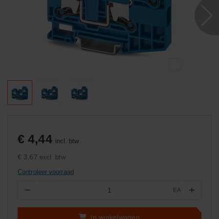
€ 4,44
incl. btw
€ 3,67
excl. btw
Controleer voorraad
−
+
EA
Aantal
In winkelwagen