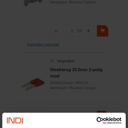
Merknaam:
Phoenix Contact
−
+
EA
Aantal
Controleer voorraad
Vergelijken
Steekbrug 10.2mm 2-polig
rood
Artikelnummer:
FBS210
Merknaam:
Phoenix Contact
−
+
EA
Aantal