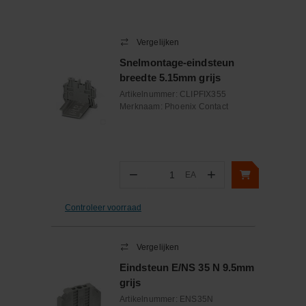
Uitvoering elektrische aansluiting 1
Screw connection
Uitvoering elektrische aansluiting 2
Screw connection
Vergelijken
Snelmontage-eindsteun
Breedte (mm)
10.2
breedte 5.15mm grijs
Artikelnummer:
CLIPFIX355
Merknaam:
Phoenix Contact
−
+
EA
Aantal
Controleer voorraad
Vergelijken
Eindsteun E/NS 35 N 9.5mm
grijs
Artikelnummer:
ENS35N