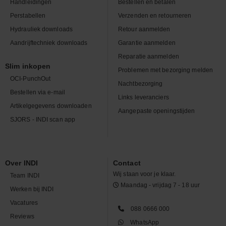
Handleidingen
Bestellen en betalen
Perstabellen
Verzenden en retourneren
Hydrauliek downloads
Retour aanmelden
Aandrijftechniek downloads
Garantie aanmelden
Reparatie aanmelden
Slim inkopen
Problemen met bezorging melden
OCI-PunchOut
Nachtbezorging
Bestellen via e-mail
Links leveranciers
Artikelgegevens downloaden
Aangepaste openingstijden
SJORS - INDI scan app
Over INDI
Contact
Wij staan voor je klaar.
Team INDI
Maandag - vrijdag 7 - 18 uur
Werken bij INDI
Vacatures
088 0666 000
Reviews
WhatsApp