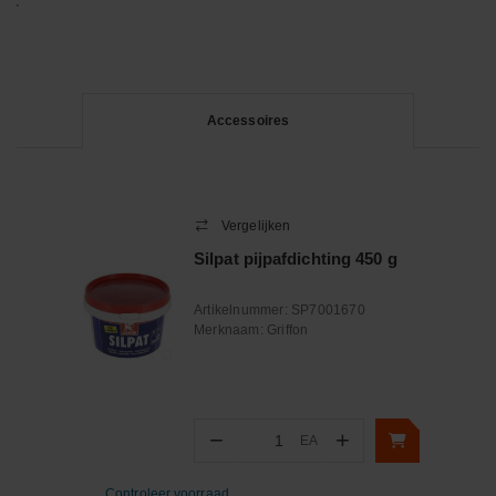
Accessoires
Vergelijken
Silpat pijpafdichting 450 g
Artikelnummer:
SP7001670
Merknaam:
Griffon
−
+
EA
Aantal
Controleer voorraad