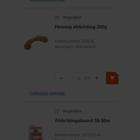
Vergelijken
Hennep afdichting 200g
Artikelnummer:
FG910
Merknaam:
Unbranded
−
+
EA
Aantal
Controleer voorraad
Vergelijken
Afdichtingskoord 55 50m
Artikelnummer:
LC528244