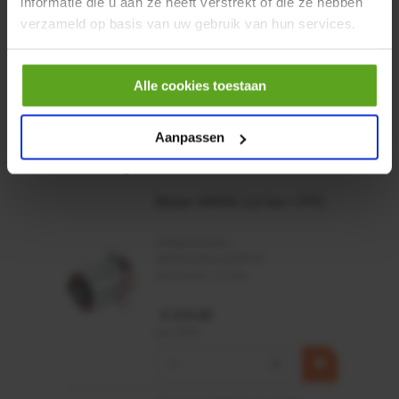
informatie die u aan ze heeft verstrekt of die ze hebben
Controleer voorraad
verzameld op basis van uw gebruik van hun services.
Alle cookies toestaan
Aanpassen
Vaak samen gekocht:
Motor 24VDC 2,2 kw + PTC
Artikelnummer:
MPPDCM24V2200TP
Merknaam:
Kramp
€ 219,68
incl. BTW
−
+