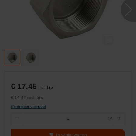
€ 17,45
incl. btw
€ 14,42
excl. btw
Controleer voorraad
−
+
EA
Aantal
In winkelwagen