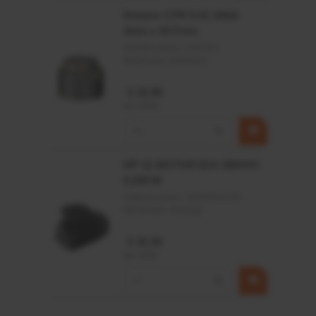
Rotator CPR 5-01 50kN
4mm x Ø17mm
Artikelnummer:
CPR501
Merknaam:
Baltrotors
€ 19,99
incl. BTW
−
+
HP 12 MOTOR B14 380VAC
0,25KW
Artikelnummer:
OK9HPA1240
Merknaam:
Emmegi
€ 32,50
incl. BTW
−
+