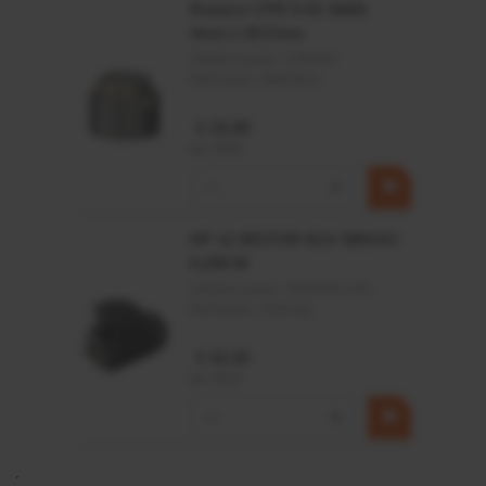
Rotator CPR 5-01 50kN
4mm x Ø17mm
Artikelnummer:
CPR501
Merknaam:
Baltrotors
€ 19,99
incl. BTW
−
+
HP 12 MOTOR B14 380VAC
0,25KW
Artikelnummer:
OK9HPA1240
Merknaam:
Emmegi
€ 32,50
incl. BTW
−
+