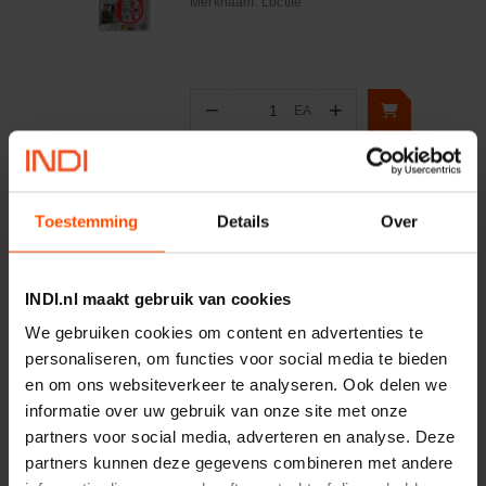
Merknaam:
Loctite
−
+
EA
Aantal
Controleer voorraad
Toestemming
Details
Over
Vergelijken
Pijpafdichting hennep 100gr
INDI.nl maakt gebruik van cookies
Artikelnummer:
SP34121
Merknaam:
Griffon
We gebruiken cookies om content en advertenties te
personaliseren, om functies voor social media te bieden
en om ons websiteverkeer te analyseren. Ook delen we
informatie over uw gebruik van onze site met onze
−
+
partners voor social media, adverteren en analyse. Deze
EA
Aantal
partners kunnen deze gegevens combineren met andere