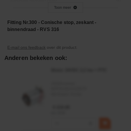
Nominale diameter (mm)
50
Toon meer
Draaddiameter (Inch)
2
Type
Draaiende kap
Fitting Nr.300 - Conische stop, zeskant -
Type - male/female
Vrouwelijk
binnendraad - RVS 316
Sleutelmaat (mm)
64
E-mail ons feedback
over dit product.
Anderen bekeken ook:
Motor 24VDC 2,2 kw + PTC
Artikelnummer:
MPPDCM24V2200TP
Merknaam:
Kramp
€ 219,68
incl. BTW
−
+