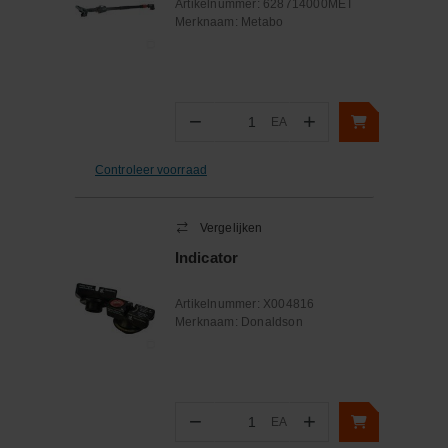
Artikelnummer:
628714000MET
Merknaam:
Metabo
−
+
EA
Aantal
Controleer voorraad
Vergelijken
Indicator
Artikelnummer:
X004816
Merknaam:
Donaldson
−
+
EA
Aantal