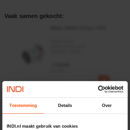
Vaak samen gekocht:
Motor 24VDC 2,2 kw + PTC
Artikelnummer:
MPPDCM24V2200TP
Merknaam:
Kramp
€ 219,68
incl. BTW
−
+
Rotator CPR 5-01 50kN
4mm x Ø17mm
Toestemming
Details
Over
Artikelnummer:
CPR501
Merknaam:
Baltrotors
INDI.nl maakt gebruik van cookies
€ 19,99