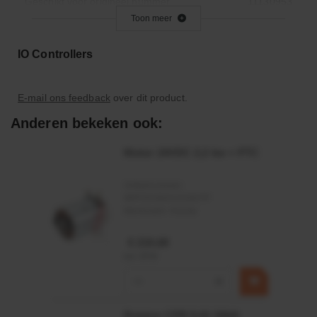
Geschikt voor origineel nummer
11130953
Toon meer
Stekkeraansluiting
2x12 pin Deutsch
Temperatuurbereik
-40 <lt/> <gt/> +70
IO Controllers
E-mail ons feedback
over dit product.
Anderen bekeken ook:
Motor 24VDC 2,2 kw + PTC
Artikelnummer:
MPPDCM24V2200TP
Merknaam:
Kramp
€ 219,68
incl. BTW
−
+
Rotator CPR 5-01 50kN