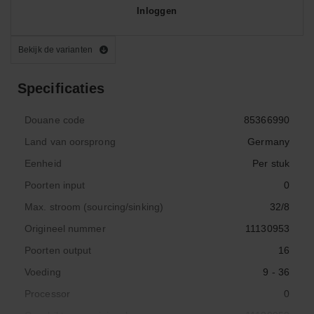
Inloggen
Bekijk de varianten
Specificaties
Douane code
85366990
Land van oorsprong
Germany
Eenheid
Per stuk
Poorten input
0
Max. stroom (sourcing/sinking)
32/8
Origineel nummer
11130953
Poorten output
16
Voeding
9 - 36
Processor
0