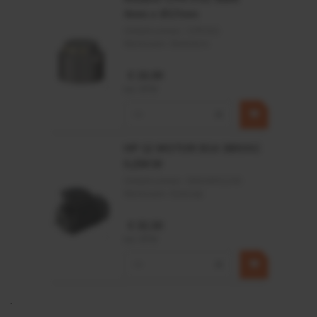
4mm x Ø17mm
Artikelnummer:
CPR501
Merknaam:
Baltrotors
€ 19,99
incl. BTW
−
+
HP 12 MOTOR B14 380VAC
0,25KW
Artikelnummer:
OK9HPA1240
Merknaam:
Emmegi
€ 32,50
incl. BTW
−
+