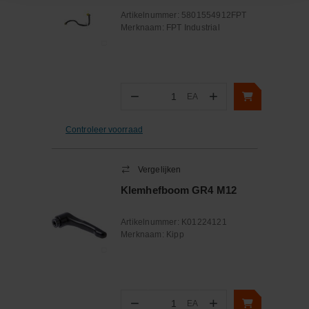
Artikelnummer:
5801554912FPT
Merknaam:
FPT Industrial
−
+
EA
Aantal
Controleer voorraad
Vergelijken
Klemhefboom GR4 M12
Artikelnummer:
K01224121
Merknaam:
Kipp
−
+
EA