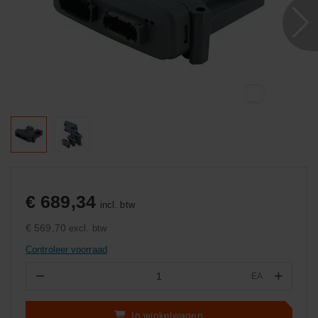
€ 689,34
incl. btw
€ 569,70
excl. btw
Controleer voorraad
−
+
EA
Aantal
In winkelwagen