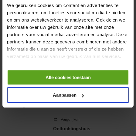
incl. BTW
We gebruiken cookies om content en advertenties te
−
+
personaliseren, om functies voor social media te bieden
en om ons websiteverkeer te analyseren. Ook delen we
informatie over uw gebruik van onze site met onze
HP 12 MOTOR B14 380VAC
0,25KW
partners voor social media, adverteren en analyse. Deze
partners kunnen deze gegevens combineren met andere
Artikelnummer:
OK9HPA1240
Merknaam:
Emmegi
informatie die u aan ze heeft verstrekt of die ze hebben
verzameld op basis van uw gebruik van hun services.
€ 32,50
incl. BTW
−
+
Alle cookies toestaan
Aanpassen
Onlangs bekeken:
Vergelijken
Ontluchtingsbuis