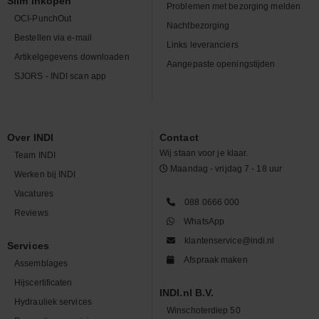
Slim inkopen
Problemen met bezorging melden
OCI-PunchOut
Nachtbezorging
Bestellen via e-mail
Links leveranciers
Artikelgegevens downloaden
Aangepaste openingstijden
SJORS - INDI scan app
Over INDI
Contact
Wij staan voor je klaar.
Team INDI
Maandag - vrijdag 7 - 18 uur
Werken bij INDI
Vacatures
088 0666 000
Reviews
WhatsApp
klantenservice@indi.nl
Services
Afspraak maken
Assemblages
Hijscertificaten
INDI.nl B.V.
Hydrauliek services
Winschoterdiep 50